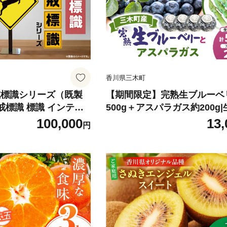
香川県三木町
戒標識シリーズ（既製
【期間限定】完熟生ブルーベ
警戒標識 標識 インテリ
500g＋アスパラガス約200g
 卓上サイズ 教材 ミニ
ーベリー 完熟 フルーツ 眼に
100,000
13,
円
ル 雑貨 プレゼント 交
レッシュ ジューシー 香り 旬
木町 |_mk159-009
香川県 三木町 アスパラガス 
|_mk173-006