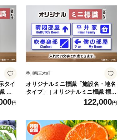
香川県三木町
示タイ
オリジナルミニ標識「施設名・地名
識 イ
タイプ」 | オリジナルミニ標識 標識
ズ 教材
インテリア 室内 置物 卓上サイズ 教
000
122,000
円
円
プレゼン
材 ミニ ユニーク リアル 雑貨 プレ
k159
ゼント 交通安全 香川県 三木町 |_m
k159-010