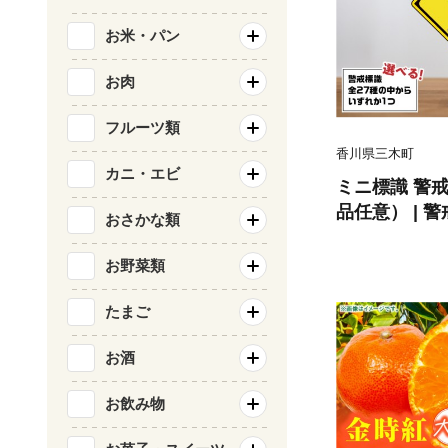
お米・パン
お肉
フルーツ類
香川県三木町
カニ・エビ
ミニ標識 警
品任意） | 
おさかな類
ア 室内 置物
ユニーク リア
お野菜類
通安全 香川県 三
たまご
お酒
お飲み物