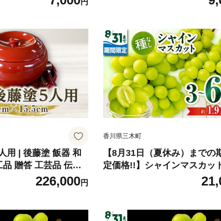
7,000
9,
円
め 苺 冷蔵 フルーツ
ぬきひめ 苺 冷蔵 フルーツ 旬
 青果物 お裾分け ギフ
青果 青果物 お裾分け ギフト
ザート 青果物 先行予約
デザート 青果物 先行予約 季
すすめ 三木町 |_mk0
旬 おすすめ 三木町 |_mk006-
香川県三木町
用 | 後藤塗 飯器 和
【8月31日（夏休み）までの
工品 贈答 工芸品 伝統
定価格!!】シャインマスカッ
 三木町 |_mk034-0
1.9kg | シャインマスカット
226,000
21,
円
ット ぶどう ブドウ 葡萄 果物
ーツ 期間限定 新鮮 くだもの
ギフト お裾分け 旬 人気 種な