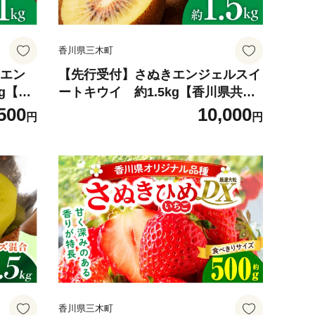
香川県三木町
きエン
【先行受付】さぬきエンジェルスイ
g【香
ートキウイ 約1.5kg【香川県共通
ンジェ
返礼品】|さぬき エンジェルスイー
500
10,000
円
円
気 香川
ト 果物 フルーツ 人気 香川 香川県
ューシー
三木町 厳選 追熟 ジューシー 糖度が
 季節
高い 先行受付 先行予約 季節限定 旬
庭用|_
おすすめ|_mk006-135
香川県三木町