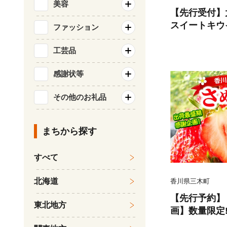
美容
【先行受付】
スイートキウ
ファッション
川県共通返礼
ルスイート 果
工芸品
香川 香川県 
感謝状等
ーシー 糖度が
約 季節限定 旬
その他のお礼品
34
まちから探す
すべて
北海道
香川県三木町
【先行予約】
東北地方
画】数量限定
約500g | 