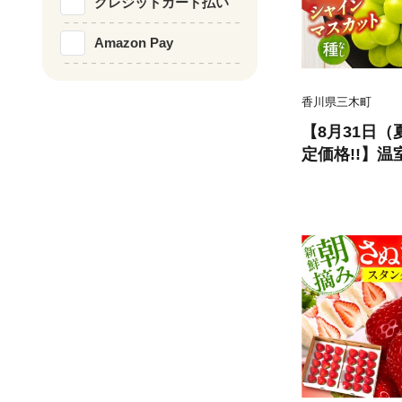
クレジットカード払い
三木町 訳あり 
29
Amazon Pay
香川県三木町
【8月31日
定価格!!】
ト 約1.9kg
マスカット ぶ
フルーツ 期間
産 ギフト お
皮ごと食べら
が高い 先行受
おすすめ 旬の
町 |_mk006-1