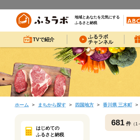
地域とあなたを元気にする
ふるさと納税
ふるラボ
TVで紹介
チャンネル
ホーム
まちから探す
四国地方
香川県 三木町
681
件
（1
はじめての
ふるさと納税