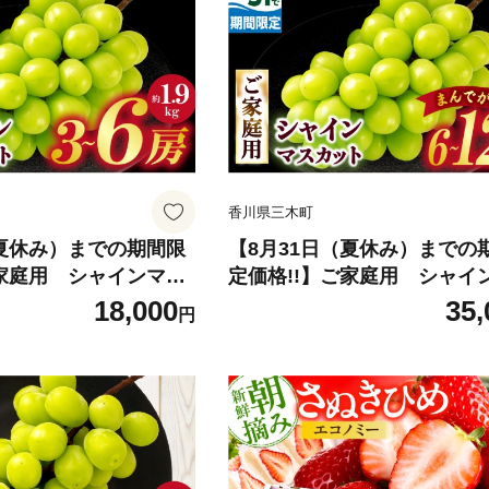
ごと食べられる ジューシー 
高い 先行受付 先行予約 季節
すすめ 旬の果物 香川 香川県
|_ mk006-127
香川県三木町
（夏休み）までの期間限
【8月31日（夏休み）までの
ご家庭用 シャインマス
定価格!!】ご家庭用 シャイ
kg | シャインマスカ
カット まんでがん 約4.9kg 
18,000
35,
円
ト ぶどう ブドウ 葡萄
ャインマスカット マスカット
 期間限定 新鮮 くだも
う ブドウ 葡萄 果物 フルーツ
ト お裾分け 旬 人気 種
限定 新鮮 くだもの 国産 ギフ
食べられる ジューシー
裾分け 旬 人気 種なし 皮ご
行受付 先行予約 季節
れる ジューシー 糖度が高い 
 旬の果物 香川 香川県
付 先行予約 季節限定 おすす