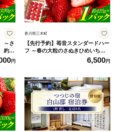
り ご
川 香川県 三木町 |_mk006-132
香川県三木町
 ～さ
【先行予約】苺音スタンダードハー
約1,
フ ～春の大粒のさぬきひめいちご
肉 果
～ 約425g | スイーツ いちご イチゴ
000
6,500
円
円
苺 さ
ストロベリー さぬきひめ さぬき姫
 旬の果
苺 冷蔵 フルーツ 旬 果物 香川県 デ
 香川
ザート 青果物 おすすめ |_mk137-0
08