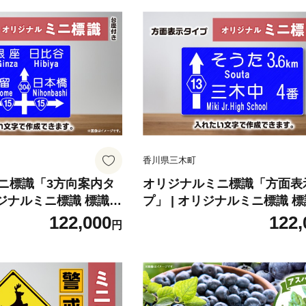
香川県三木町
ニ標識「3方向案内タ
オリジナルミニ標識「方面表
リジナルミニ標識 標識
プ」 | オリジナルミニ標識 標
内 置物 卓上サイズ 教
ンテリア 室内 置物 卓上サイ
122,000
122,
円
ーク リアル 雑貨 プレ
ミニ ユニーク リアル 雑貨 
全 香川県 三木町 |_m
ト 交通安全 香川県 三木町 |_m
-011