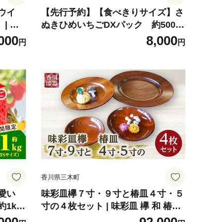
キウイ
【先行予約】【食べきりサイズ】さ
| キ
ぬきひめいちごDXパック 約500g
緑 デ
| スイーツ いちご ストロベリー さ
000
8,000
円
円
ッピン
ぬきひめ 苺 冷蔵 フルーツ 旬 果物
おすす
青果 青果物 お裾分け ギフト 香川県
デザート 青果物 先行予約 季節限定
旬 おすすめ 三木町 |_mk006-141
香川県三木町
愛い
味彩皿欅７寸・９寸と椿皿４寸・５
1kg
寸の４枚セット | 味彩皿 欅 和 椿皿
ー さ
木材 木製 木工品 贈答 工芸品 伝統