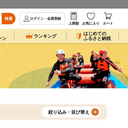
検索
ログイン・会員登録
上限額
お気に入り
カート
はじめての
ランキング
ーン
ふるさと納税
絞り込み・並び替え