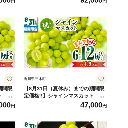
000
92,000
円
円
 果物
漆器山富 香川県 三木町 |_mk034-0
 香川県
26
節限定
139
香川県三木町
期間限
【8月31日（夏休み）までの期間限
ト 約
定価格!!】シャインマスカット ま
 マスカ
んでがん 約4.9kg | シャインマス
000
47,000
円
円
 フル
カット マスカット ぶどう ブドウ 葡
 国産
萄 果物 フルーツ 期間限定 新鮮 く
し 皮
だもの 国産 ギフト お裾分け 旬 人