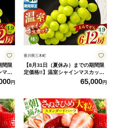
糖度が
気 種なし 皮ごと食べられる ジュー
限定 お
シー 糖度が高い 先行受付 先行予約
 三木町
季節限定 おすすめ 旬の果物 香川 香
川県 三木町 |_mk006-128
香川県三木町
期間限
【8月31日（夏休み）までの期間限
ンマス
定価格!!】温室シャインマスカッ
| シ
ト まんでがん 約4.9kg| シャイン
000
65,000
円
円
 ぶど
マスカット マスカット ぶどう ブド
 期間
ウ 葡萄 果物 フルーツ 期間限定 新
ト お
鮮 くだもの 国産 ギフト お裾分け
と食べら
旬 人気 種なし 皮ごと食べられる ジ
先行受
ューシー 糖度が高い 先行受付 先行
め 旬の
予約 季節限定 おすすめ 旬の果物 香