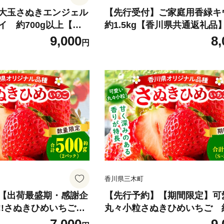
大玉さぬきエンジェル
【先行受付】ご家庭用香緑
イ 約700g以上【香
約1.5kg【香川県共通返礼品】 
品】|さぬき エンジェ
ウイ フルーツ 果物 香川県 香
9,000
8,
円
物 フルーツ 大玉 人気
ザート サラダ ヨーグルト ト
三木町 厳選 追熟 ジュ
グ 国産 季節限定 青果物 旬 
高い 先行受付 先行予
め |_mk006-133
 おすすめ|_mk006-1
香川県三木町
【出荷最盛期・感謝企
【先行予約】【期間限定】可
!!さぬきひめいちご
丸々小粒さぬきひめいちご 約
スイーツ いちご ストロベ
| スイーツ いちご ストロベリ