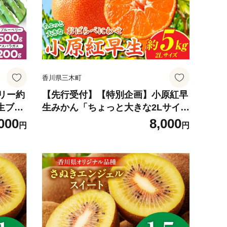
香川県三木町
リー約
【先行受付】【特別企画】小原紅早
|生ブル
生みかん「ちょっと大きな2Lサイ
良い フ
ズ」約5kg【香川県共通返礼品】 |
000
8,000
円
円
の果物
甘い みかん ミカン 柑橘 柑橘系 果
セット
物 フルーツ 青果 デザート グルメ
おすすめ 贈答 贈り物 ギフト プレゼ
ント 特産品 特産 取り寄せ ふるさと
果汁 人気 香川県 三木町 |_mk006-1
38