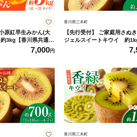
香川県三木町
小原紅早生みかん(大
【先行受付】 ご家庭用さぬ
」約3kg【香川県共通返
ジェルスイートキウイ 約1k
 みかん ミカン 柑橘 柑
川県共通返礼品】|さぬき エ
7,000
7,
円
ルーツ 青果 デザート
ルスイート 果物 フルーツ 人
め 贈答 贈り物 ギフト
香川県 三木町 厳選 追熟 ジ
産品 特産 取り寄せ ふ
糖度が高い 先行受付 先行予約
気 香川県 三木町 |_m
限定 旬 おすすめ 訳あり ご家
mk006-136
香川県三木町