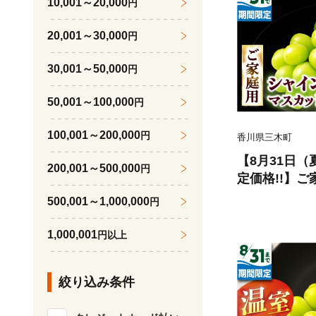
10,001～20,000
円
20,001～30,000
円
30,001～50,000
円
50,001～100,000
円
100,001～200,000
円
香川県三木町
【8月31日
200,001～500,000
円
定価格!!】
カット 約1.9
500,001～1,000,000
円
ット マスカッ
果物 フルーツ
1,000,001
円以上
の 国産 ギフ
なし 皮ごと
絞り込み条件
糖度が高い 先
限定 おすすめ