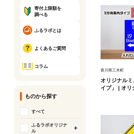
寄付上限額を
調べる
ふるラボとは
よくあるご質問
コラム
香川県三木町
オリジナルミ
イプ」 | オ
インテリア 室
ものから探す
材 ミニ ユニ
ゼント 交通安
すべて
k159-012
ふるラボオリジナ
ル