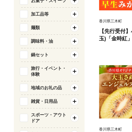
お菓子・スイーツ
加工品等
香川県三木町
麺類
【先行受付】
玉)「金時紅
調味料・油
礼品】 | 甘い
橘系 果物 フ
鍋セット
グルメ おすす
プレゼント 特
旅行・イベント・
体験
るさと 果汁 人
k006-137
地域のお礼の品
雑貨・日用品
スポーツ・アウト
ドア
香川県三木町