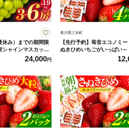
ご家庭用 |_mk006-1
果物 香川 香川県 三木町 訳あ
家庭用 |_mk006-130
香川県三木町
（夏休み）までの期間限
【先行予約】苺音エコノミー
温室シャインマスカッ
ぬきひめいちごがいっぱい～ 
 | シャインマスカット
280g | おすすめ 人気 果実 果
24,000
12,
円
どう ブドウ 葡萄 果物
物 フルーツ デザート 贈り物 
限定 新鮮 くだもの 国
ぬきひめ 贈答 ご褒美 ギフト
裾分け 旬 人気 種なし
物 季節の果物 旬 季節 青果物
れる ジューシー 糖度
県 三木町 |_mk137-001
付 先行予約 季節限定
果物 香川 香川県 三木
31