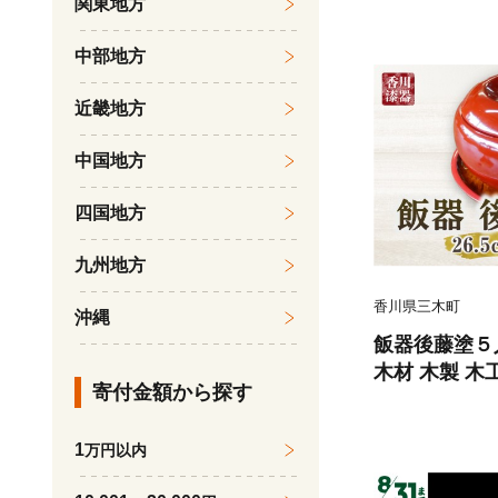
関東地方
リー さぬきひ
旬 果物 青果
中部地方
ト 香川県 デ
季節限定 旬 お
近畿地方
06-140
中国地方
四国地方
九州地方
香川県三木町
沖縄
飯器後藤塗５人
木材 木製 木
寄付金額から探す
漆器山富 香川県
25
1
万円以内