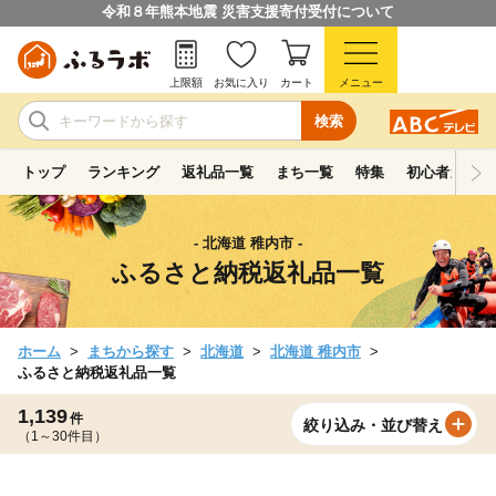
令和８年熊本地震 災害支援寄付受付について
上限額
お気に入り
カート
メニュー
検索
トップ
ランキング
返礼品一覧
まち一覧
特集
初心者ガイド
- 北海道 稚内市 -
ふるさと納税返礼品一覧
ホーム
まちから探す
北海道
北海道 稚内市
ふるさと納税返礼品一覧
1,139
件
絞り込み・並び替え
（1～30件目）