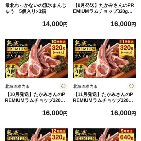
最北わっかないの流氷まんじ
【9月発送】たかみさんのPR
ゅう 5個入り×3箱
EMIUMラムチョップ320g（4
～6本）×1パック【稚内の肉
14,000
16,000
職人】
円
円
北海道稚内市
北海道稚内市
【10月発送】たかみさんのP
【11月発送】たかみさんのP
REMIUMラムチョップ320g
REMIUMラムチョップ320g
（4～6本）×1パック【稚内の
（4～6本）×1パック【稚内の
16,000
16,000
肉職人】
肉職人】
円
円