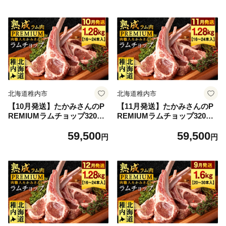
北海道稚内市
北海道稚内市
【10月発送】たかみさんのP
【11月発送】たかみさんのP
REMIUMラムチョップ320g
REMIUMラムチョップ320g
（4～6本）×4パック【稚内の
（4～6本）×4パック【稚内の
59,500
59,500
肉職人】
肉職人】
円
円