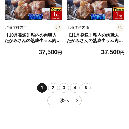
北海道稚内市
北海道稚内市
【10月発送】稚内の肉職人
【11月発送】稚内の肉職人
たかみさんの熟成生ラム肉ロ
たかみさんの熟成生ラム肉ロ
ース厚切り（500g×2）【稚
ース厚切り（500g×2）【稚
37,500
37,500
内の肉職人】
内の肉職人】
円
円
1
2
3
4
5
次へ