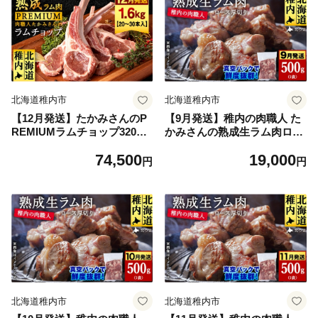
北海道稚内市
北海道稚内市
【12月発送】たかみさんのP
【9月発送】稚内の肉職人 た
REMIUMラムチョップ320g
かみさんの熟成生ラム肉ロー
（4～6本）×5パック【稚内の
ス厚切り（500g）【稚内の肉
74,500
19,000
肉職人】
職人】
円
円
北海道稚内市
北海道稚内市