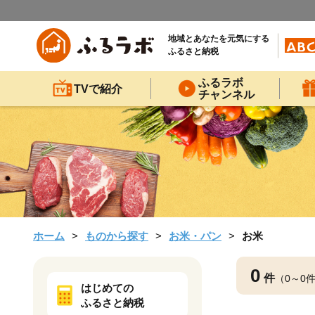
地域とあなたを元気にする
ふるさと納税
ふるラボ
TVで紹介
チャンネル
ホーム
ものから探す
お米・パン
お米
0
件
（0～0
はじめての
ふるさと納税