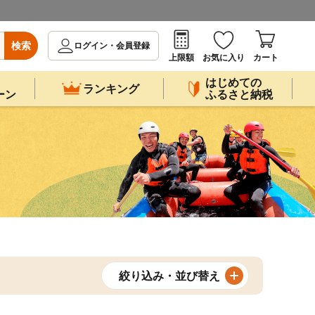
検索
ログイン・会員登録
上限額
お気に入り
カート
はじめての
ランキング
ーン
ふるさと納税
絞り込み・並び替え