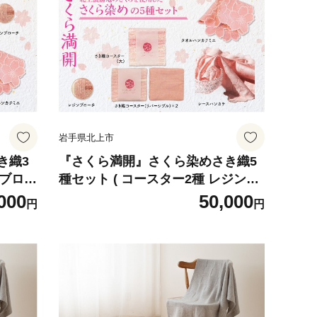
 消耗
品 衛
岩手県北上市
き織3
『さくら満開』さくら染めさき織5
ンブロー
種セット ( コースター2種 レジンブ
北上市
ローチ レースハンカチ タオルハン
000
50,000
円
円
ito
カチ ) 岩手県 北上市 桜の名所 展勝
 さき
地 和の衣さとう ito(いと) アップサ
イクル 桜染め さき織 H0166 ギフト
プレゼント 贈り物