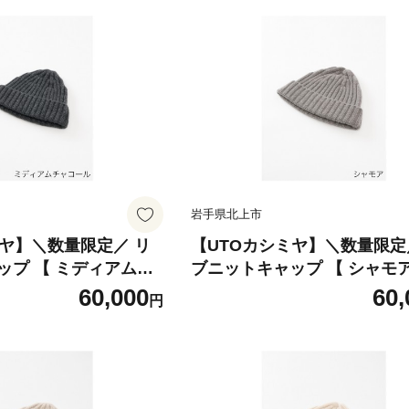
岩手県北上市
ミヤ】＼数量限定／ リ
【UTOカシミヤ】＼数量限定
ップ 【 ミディアムチ
ブニットキャップ 【 シャモア
カシミヤ ニット ニット
シミヤ ニット ニット帽 帽子
60,000
60,
円
ップ カシミヤ100% 両
プ カシミヤ100% 両畦編み J0
74-MCH
CHO