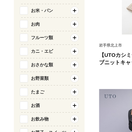
お米・パン
お肉
フルーツ類
岩手県北上市
カニ・エビ
【UTOカシ
ブニットキャップ
おさかな類
ミヤ ニット 
カシミヤ100%
お野菜類
D
たまご
お酒
お飲み物