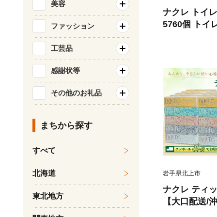
美容
ナクレ トイ
5760個 トイレットペーパー ダブル
ファッション
30m ＼ダン
無香料 トイレ用品
工芸品
プ100% 三菱製紙 岩手県 北上市 Z0
感謝状等
127 【大口
可】
その他のお礼品
まちから探す
すべて
北海道
岩手県北上市
ナクレ ティッシュペーパー3000個
東北地方
【大口配送/
《ソーシャル