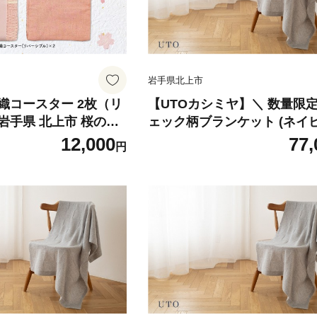
岩手県北上市
織コースター 2枚（リ
【UTOカシミヤ】＼ 数量限定
岩手県 北上市 桜の名
ェック柄ブランケット (ネイビ
衣さとう ito(いと) ア
カシミヤ 100％ 岩手県 北上
12,000
77,
円
桜染め さき織 コース
ティーオー L0113 ブランケ
 ご当地 土産 贈り物 プ
勝地レストハウス プレ
ト