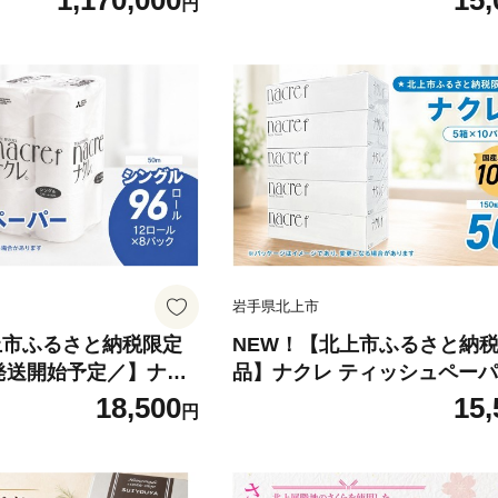
1,170,000
15,
円
50箱 200組 400枚 6
季節限定製造 くだもの 北上産
125 日用品 箱 ティッ
ジュース 人参 Knolls and fa
い 岩手県内 北上市 三
チナイ ノルズアンドファーム
工場
県 北上市 D0566
岩手県北上市
上市ふるさと納税限定
NEW！【北上市ふるさと納
発送開始予定／】ナク
品】ナクレ ティッシュペーパ
ペーパー シングル 50
0箱 150組 300枚 10パック
18,500
15,
円
ロール×8パック トイレッ
サイズ 国産パルプ100%で安
ングル ダブル 無香料
香料 岩手県 北上市 D0582R0806-13
備品 衛生用品 東北産
東北産 国産 BOXティッシュ