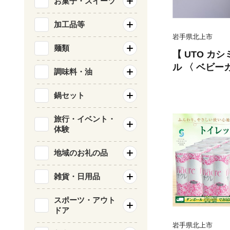
お菓子・スイーツ
加工品等
岩手県北上市
麺類
【 UTO カ
ル 〈 ベビー
調味料・油
ュラーサイズ
北上市 P0130
鍋セット
旅行・イベント・
体験
地域のお礼の品
雑貨・日用品
スポーツ・アウト
ドア
岩手県北上市