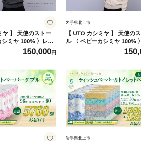
岩手県北上市
シミヤ 】 天使のストー
【 UTO カシミヤ 】 天使の
カシミヤ 100% 〉レギ
ル 〈 ベビーカシミヤ 100%
 オフホワイト 岩手県
ュラーサイズ ブラック 岩手県
150,000
150,
円
-OW
市 P0130-BK
岩手県北上市