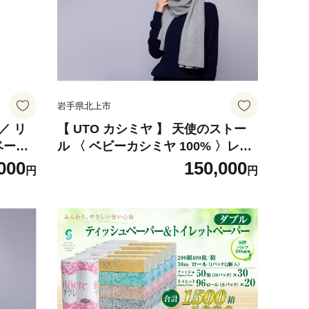
岩手県北上市
／ リ
【 UTO カシミヤ 】 天使のストー
ベージ
ル 〈 ベビーカシミヤ 100% 〉レギ
ュラーサイズ ミディアムグレー 岩
000
150,000
円
円
両畦編
手県 北上市 P0130-MG