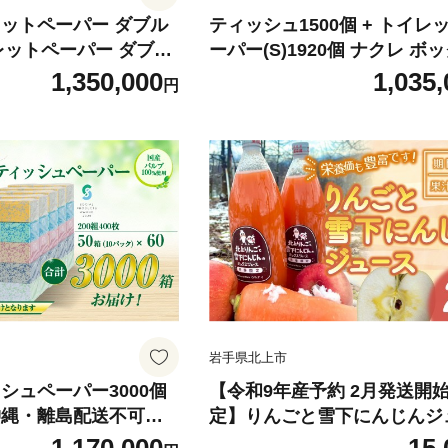
レットペーパー ダブル
ティッシュ1500個 + トイレットペ
ーパー(S)1920個 ナクレ ボ
ボール60箱でお届け／
ィッシュ トイレットロール 
1,350,000
1,035,
円
 常備品 国産 パル
ル 200組 60m 【大口配送/
島配送不可】まとめ 無香料 常備品
配送/沖縄・離島配送不
国産 パルプ100% 三菱製紙 岩手県
北上市 Y0066
岩手県北上市
【令和9年産予約 2月発送開始予
沖縄・離島配送不可】
定】りんごと雪下にんじんジ
プロダクツ賞受賞》
2000ml (1000ml×2)りんごジュース