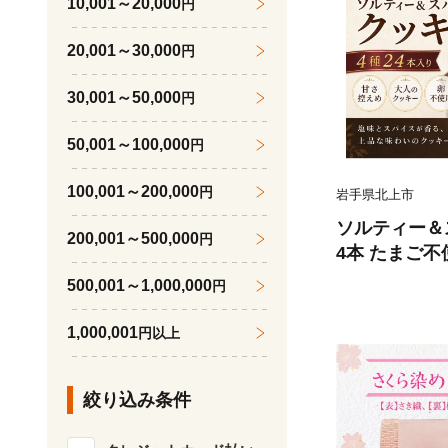
10,001～20,000
円
国産 パルプ100% 三菱製
北上市 E0323R
20,001～30,000
円
30,001～50,000
円
50,001～100,000
円
100,001～200,000
円
岩手県北上市
ソルティー＆
200,001～500,000
円
4本 たまご不
ト おすそわけ
500,001～1,000,000
円
存料不使用 簡
子 スイーツ 
1,000,001
円以上
岩手県 北上市 
絞り込み条件