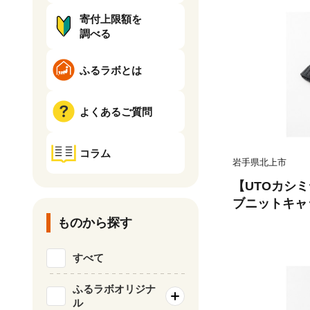
寄付上限額を
調べる
ふるラボとは
よくあるご質問
コラム
岩手県北上市
【UTOカシ
ブニットキャ
ャコール 】 
ものから探す
帽 帽子 キャ
畦編み J01
すべて
ふるラボオリジナ
ル