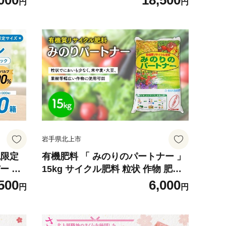
000
18,500
円
円
 林檎
トイレットペーパー シングル ダブ
rm ク
ル 無香料 トイレ用品 常備品 衛生用
 岩手
品 東北産 国産 パルプ100% 三菱製
紙 岩手県 北上市 E0324R0806-13
岩手県北上市
税限定
有機肥料 「 みのりのパートナー 」
ー （5
15kg サイクル肥料 粒状 作物 肥料
）（ 大判
岩手県 北上市 A0366 岩手環境事業
500
6,000
円
円
全 ）無
センター 汚泥発酵肥料 生第80304
号 野菜 花 農作物
 ティッ