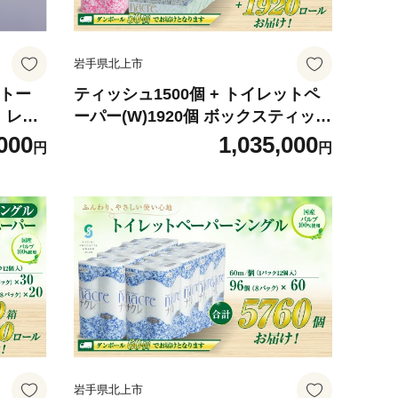
岩手県北上市
ストー
ティッシュ1500個 + トイレットペ
 〉レギ
ーパー(W)1920個 ボックスティッシ
 北上
ュ トイレットロール ダブル 200組
000
1,035,000
円
円
30m 【大口配送/沖縄・離島配送不
可】 ナクレ まとめ 無香料 常備品
国産 パルプ100% 三菱製紙 岩手県
北上市 Y0067
岩手県北上市