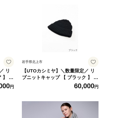
岩手県北上市
／ リ
【UTOカシミヤ】＼数量限定／ リ
 】 カ
ブニットキャップ 【 ブラック 】 カ
 キャッ
シミヤ ニット ニット帽 帽子 キャッ
000
60,000
円
円
174-
プ カシミヤ100% 両畦編み J0174-
BK