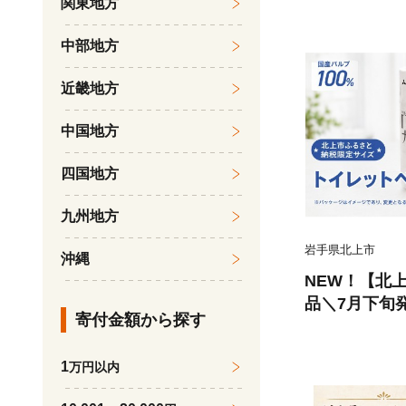
関東地方
《SPA受賞》 （
00パック）Z0
中部地方
シュ まとめ買
菱製紙 北上
近畿地方
中国地方
四国地方
九州地方
岩手県北上市
沖縄
NEW！【北
品＼7月下旬
寄付金額から探す
レ トイレット
m 96個 12
1
万円以内
トペーパー シ
トイレ用品 常