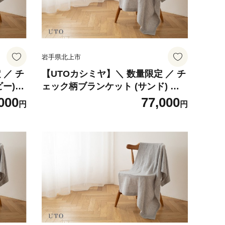
岩手県北上市
 ／ チ
【UTOカシミヤ】＼ 数量限定 ／ チ
ー)
ェック柄ブランケット (サンド) カ
市 ユー
シミヤ 100％ 岩手県 北上市 ユーテ
000
77,000
円
円
ット
ィーオー L0113 ブランケット