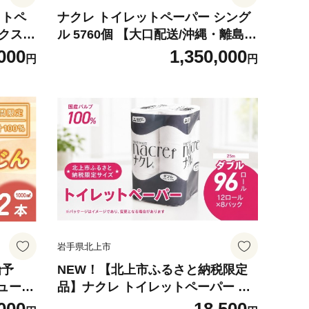
ナクレ トイレットペーパー シング
ックステ
ル 5760個 【大口配送/沖縄・離島配
シング
送不可】トイレットペーパー シン
000
1,350,000
円
円
沖縄・離
グル 60m ＼ダンボール60箱でお届
け／ 無香料 トイレ用品 常備品 国産
パルプ100% 三菱製紙 岩手県 北上
市 Z0126
岩手県北上市
NEW！【北上市ふるさと納税限定
ュース
品】ナクレ トイレットペーパー ダ
ブル 96個 12ロール×8パック 25m