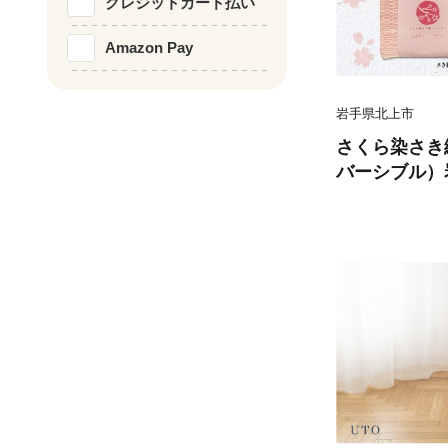
クレジットカード払い
Amazon Pay
岩手県北上市
さくら染さき
バーシブル）
所 展勝地 和の
ップサイクル 
ター C0616
レゼント 展
ゼント ギフ