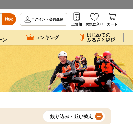
検索
ログイン・会員登録
上限額
お気に入り
カート
はじめての
ランキング
ーン
ふるさと納税
絞り込み・並び替え