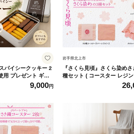
紙 岩手県
シュボックス 日用品 生活応援
0806-13
品 防災 備蓄 まとめ買い 常備
生用品
岩手県北上市
スパイシークッキー 2
『さくら見頃』さくら染めさ
使用 プレゼント ギフ
種セット ( コースター レジ
 マーガリン不使用 保
チ タオルハンカチ ) 岩手県 
9,000
26,
円
易包装 お菓子 お茶菓
桜の名所 展勝地 和の衣さとう 
手作り クッキー 水曜屋
(いと) アップサイクル 桜染め
B0443
織 F0153 プレゼント ギフト