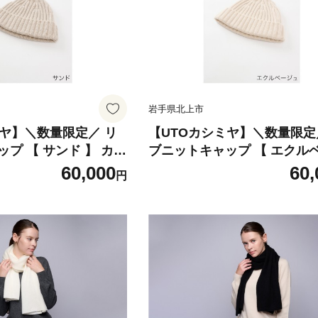
岩手県北上市
ミヤ】＼数量限定／ リ
【UTOカシミヤ】＼数量限定
 【 サンド 】 カシ
ブニットキャップ 【 エクル
ニット帽 帽子 キャップ
ュ 】 カシミヤ ニット ニット帽 帽
60,000
60,
円
 両畦編み J0174-SN
子 キャップ カシミヤ100% 
み J0174-EB