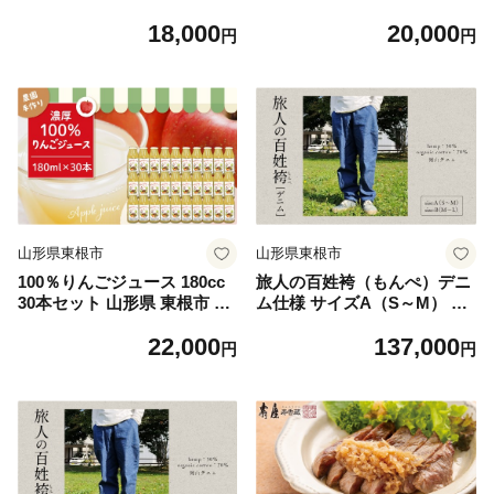
き用※ 山形県 東根市 さもり
場提供 hi096-003
18,000
20,000
ば養魚場提供 hi096-002
円
円
山形県東根市
山形県東根市
100％りんごジュース 180cc
旅人の百姓袴（もんぺ）デニ
30本セット 山形県 東根市 安
ム仕様 サイズA（S～M） 山
達農園提供 hi037-010
形県 東根市 服屋ウタタネ提
22,000
137,000
供 hi073-003-A
円
円