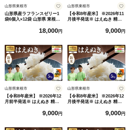
山形県東根市
山形県東根市
山形県産ラフランスゼリー1
【令和8年産米】 ※2026年11
袋6個入×12袋 山形県 東根市
月後半発送※ はえぬき 精米
和歌山産業提供 hi070-017
5kg（5kg×1袋） 山形県 東根
18,000
9,000
市産 hi076-009-113-r8gw
円
円
山形県東根市
山形県東根市
【令和8年産米】 ※2026年12
【令和8年産米】 ※2026年12
月前半発送※ はえぬき 精米
月後半発送※ はえぬき 精米
5kg（5kg×1袋） 山形県 東根
5kg（5kg×1袋） 山形県 東根
9,000
9,000
市産 hi076-009-121-r8gw
市産 hi076-009-123-r8gw
円
円