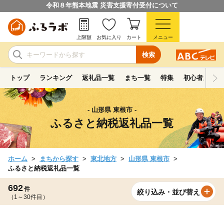
令和８年熊本地震 災害支援寄付受付について
上限額
お気に入り
カート
メニュー
検索
トップ
ランキング
返礼品一覧
まち一覧
特集
初心者ガイド
- 山形県 東根市 -
ふるさと納税返礼品一覧
ホーム
まちから探す
東北地方
山形県 東根市
ふるさと納税返礼品一覧
692
件
絞り込み・並び替え
（1～30件目）