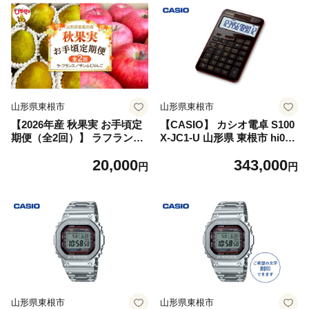
山形県東根市
山形県東根市
【2026年産 秋果実 お手頃定
【CASIO】 カシオ電卓 S100
期便（全2回）】 ラフラン
X-JC1-U 山形県 東根市 hi011
ス・サンふじりんご 各約2kg
-137
20,000
343,000
山形県 東根市 FMS提供 hi07
円
円
4-024-r8 秋果実 2大 ラ・フラ
ンス ふじ 人気 山形 2回 りん
ご 人気 産地直送 特産品
山形県東根市
山形県東根市