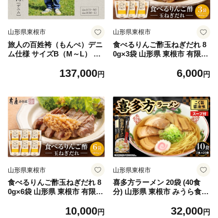
山形県東根市
山形県東根市
旅人の百姓袴（もんぺ）デニ
食べるりんご酢玉ねぎだれ 8
ム仕様 サイズB（M～L） 山
0g×3袋 山形県 東根市 有限会
形県 東根市 服屋ウタタネ提
社壽屋提供 hi036-098
137,000
6,000
供 hi073-003-B
円
円
山形県東根市
山形県東根市
食べるりんご酢玉ねぎだれ 8
喜多方ラーメン 20袋 (40食
0g×6袋 山形県 東根市 有限会
分) 山形県 東根市 みうら食品
社壽屋提供 hi036-099
提供 hi046-021
10,000
32,000
円
円