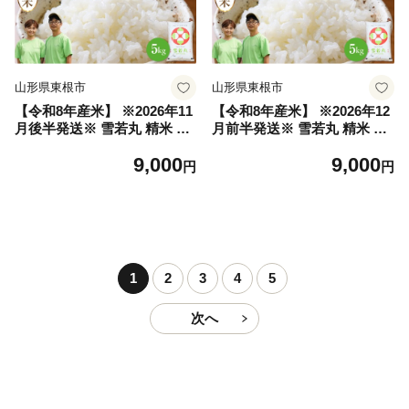
山形県東根市
山形県東根市
【令和8年産米】 ※2026年11
【令和8年産米】 ※2026年12
月後半発送※ 雪若丸 精米 5k
月前半発送※ 雪若丸 精米 5k
g（5kg×1袋） 山形県 東根市
g（5kg×1袋） 山形県 東根市
9,000
9,000
産 hi076-007-113-r8gw
産 hi076-007-121-r8gw
円
円
1
2
3
4
5
次へ