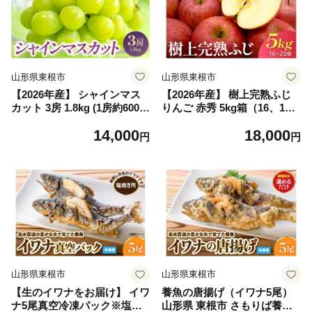
山形県東根市
山形県東根市
【2026年産】 シャインマス
【2026年産】 樹上完熟ふじ
カット 3房 1.8kg (1房約600g)
りんご 赤秀 5kg箱（16、1
山形県 東根市 JA提供 hi001-
8、20個詰め） 山形県 東根市
14,000
18,000
052
JA提供 hi001-051
円
円
山形県東根市
山形県東根市
【生のイワナをお届け】 イワ
養魚の唐揚げ（イワナ5尾）
ナ5尾真空冷凍パック※塩焼
山形県 東根市 さもりば養魚