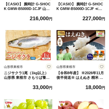
【CASIO】 腕時計 G-SHOC
【CASIO】 腕時計 G-SHOC
K GMW-B5000D-1CJF 山形
K GMW-B5000D-1CJF ≪名
県 東根市 hi011-138
入れ有り≫ 山形県 東根市 hi0
216,000
227,000
11-139
円
円
山形県東根市
山形県東根市
ニジサクラ1尾（1kg以上）
【令和8年産】 ※2026年11月
山形県 東根市 さもりば養魚
後半発送※ はえぬき 精米 10
場提供 hi096-001
kg（5kg×2袋） 山形県 東根
33,000
18,000
市 耕成提供 hi076-006-113-r8
円
円
gw