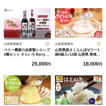
受付前
山形県東根市
山形県東根市
ベリー農家の自家製シロップ
山形県産さくらんぼゼリー1
2種セット そらいろ Berry Fa
袋6個入×12袋 山形県 東根市
rm提供 山形県 東根市 hi094-
和歌山産業提供 hi070-016
25,000
18,000
005
円
円