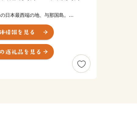
96k㎡の日本最西端の地、与那国島。
kmの距離にあり、年に数回、台湾の山並
。
崖絶壁の景観は力強さがあり、自然・文
どの島にもない独特の雰囲気で訪れる