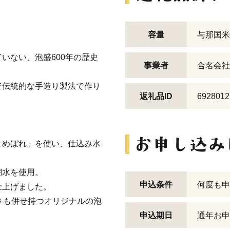
容量
与那国米3
いない、泡盛600年の歴史
事業者
合名会社
で伝統的な手造り製法で作り
返礼品ID
6928012
とめぼれ」を使い、仕込み水
瑚水を使用。
申込条件
何度も申
仕上げました。
さも併せ持つオリジナルの泡
申込期日
通年お申