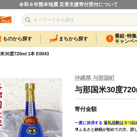
令和８年熊本地震 災害支援寄付受付について
番組･特集
ものから探す
まちから探す
キャンペ
30度720ml 1本 E0043
沖縄県 与那国町
与那国米30度720ml
寄付金額
一度に決済する
返礼品数は３つ以
🔰ふるさと納税が初めての方、詳