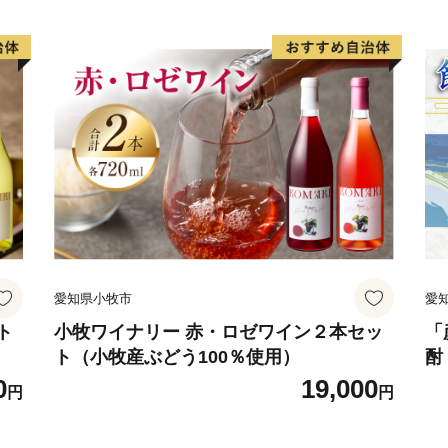
愛知県小牧市
愛
ト
小牧ワイナリー 赤・ロゼワイン２本セッ
「
ト（小牧産ぶどう100％使用）
酎
合
0
19,000
円
円
焼