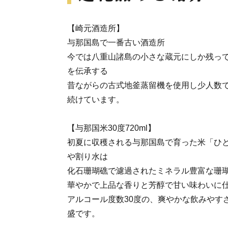
【崎元酒造所】
与那国島で一番古い酒造所
今では八重山諸島の小さな蔵元にしか残って
を伝承する
昔ながらの古式地釜蒸留機を使用し少人数
続けています。
【与那国米30度720ml】
初夏に収穫される与那国島で育った米「ひ
や割り水は
化石珊瑚礁で濾過されたミネラル豊富な珊
華やかで上品な香りと芳醇で甘い味わいに
アルコール度数30度の、爽やかな飲みやす
盛です。