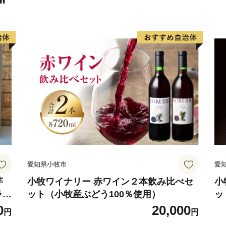
"
愛知県小牧市
愛
芋
小牧ワイナリー 赤ワイン２本飲み比べセ
小
ラン
ット（小牧産ぶどう100％使用）
ッ
0
20,000
円
円