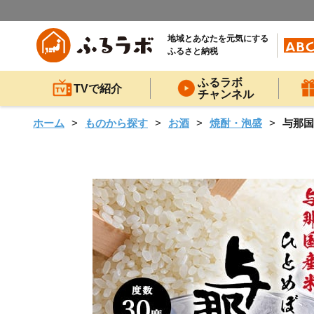
地域とあなたを元気にする
ふるさと納税
ふるラボ
TVで紹介
チャンネル
ホーム
ものから探す
お酒
焼酎・泡盛
与那国米