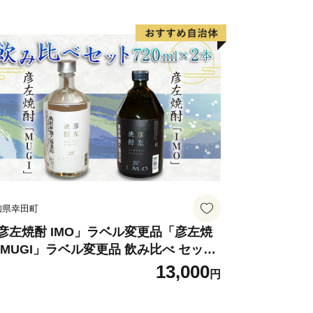
知県幸田町
彦左焼酎 IMO」ラベル変更品「彦左焼
 MUGI」ラベル変更品 飲み比べ セット
計2本 720ml×各1本 25度 焼酎 お酒 麦
13,000
円
酎 芋焼酎