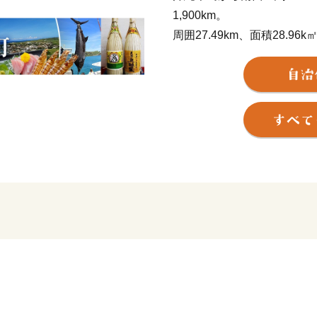
1,900km。
周囲27.49km、面積28.
隣接する台湾とは、約111
みが見えることもあります
荒々しい波が打ち付ける断
化・歴史すべてが八重山の
人々を魅了しています。