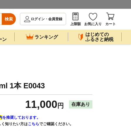
検索
ログイン・会員登録
上限額
お気に入り
カート
はじめての
ランキング
ーン
ふるさと納税
 1本 E0043
11,000
在庫あり
円
内
を推奨しております。
しく知りたい方は
こちら
でご確認ください。