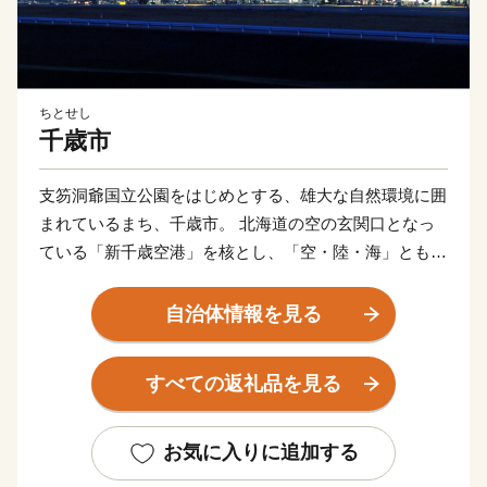
ちとせし
千歳市
支笏洞爺国立公園をはじめとする、雄大な自然環境に囲
まれているまち、千歳市。 北海道の空の玄関口となっ
ている「新千歳空港」を核とし、「空・陸・海」ともに
抜群のアクセスを活かし、北海道の観光拠点となってい
ます。 また、市内11カ所の工業団地には、多くの企業
自治体情報を見る
が立地しているほか、石狩管内一の生産額を誇る農業地
域が広がり、自然や産業、そして都市環境が調和してお
すべての返礼品を見る
り、今なお、成長を続けています。
お気に入りに追加する
★ABCテレビのニュース情報番組「news おかえり」