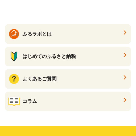
ケース 24缶 24本 キリン一番
搾り KIRIN きりん 麒麟 キリ
ン一番搾り いちばんしぼり
キリン一番搾り 父の日 ちち
の日
ふるラボとは
はじめてのふるさと納税
よくあるご質問
コラム