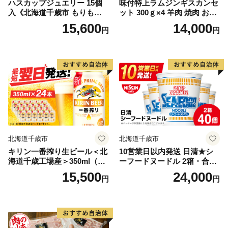
ハスカップジュエリー 15個
味付特上ラムジンギスカンセ
入《北海道千歳市 もりも
ット 300ｇ×4 羊肉 焼肉 お肉
と》
味付き BBQ キャンプ ＜肉の
15,600
14,000
円
円
山本＞
北海道千歳市
北海道千歳市
キリン一番搾り生ビール＜北
10営業日以内発送 日清★シ
海道千歳工場産＞350ml（24
ーフードヌードル 2箱・合計
本）
40食
15,500
24,000
円
円