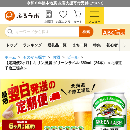
令和８年熊本地震 災害支援寄付受付について
上限額
お気に入り
カート
メニュー
検索
トップ
ランキング
返礼品一覧
まち一覧
特集
初心者ガイド
ホーム
ものから探す
お酒
ビール
【定期便2ヶ月】キリン淡麗 グリーンラベル 350ml（24本）＜北海道
千歳工場産＞