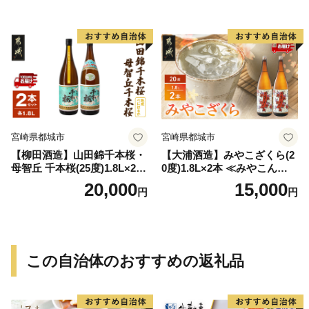
宮崎県都城市
宮崎県都城市
【柳田酒造】山田錦千本桜・
【大浦酒造】みやこざくら(2
母智丘 千本桜(25度)1.8L×2本
0度)1.8L×2本 ≪みやこんじょ
≪みやこんじょ特急便≫_AC
特急便≫_MJ-0771
20,000
15,000
円
円
-0751
この自治体のおすすめの返礼品