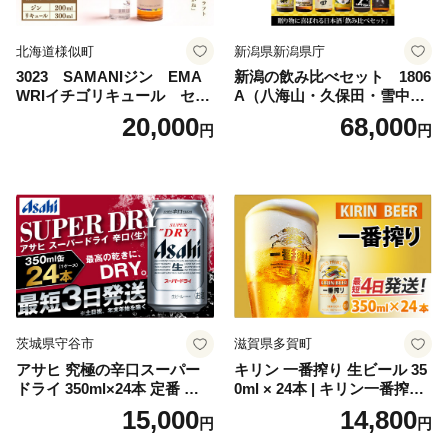
北海道様似町
新潟県新潟県庁
3023 SAMANIジン EMA
新潟の飲み比べセット 1806
WRIイチゴリキュール セッ
A（八海山・久保田・雪中
ト（箱入り）【大人の味 酒
梅・越乃寒梅・かたふね・千
20,000
68,000
円
円
お酒 洋酒 スピリッツ クラフ
代の光）
トジン 国産 sake SAKE gin
GIN liqueur LIQUEUR お酒
セット 詰め合わせ カクテル
ソーダ割り アルコール ロッ
ク ソーダ ジントニック 】
茨城県守谷市
滋賀県多賀町
アサヒ 究極の辛口スーパー
キリン 一番搾り 生ビール 35
ドライ 350ml×24本 定番 ビー
0ml × 24本 | キリン一番搾り
ル 缶ビール 酒 お酒 アルコー
キリンビール 一番搾り ビー
15,000
14,800
円
円
ル 辛口
ル 24缶 きりんいちばんしぼ
り キリン一番搾り びーる 1