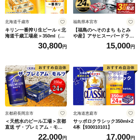
北海道千歳市
福島県本宮市
キリン一番搾り生ビール＜北
【福島のへそのまち もとみ
海道千歳工場産＞350ml（24
や産】アサヒスーパードライ
本） 2ケース
350ml×24本 合計8.4L 1ケー
30,800
15,000
円
円
ス アルコール度数5% 缶ビー
ル お酒 ビール アサヒ スーパ
ードライ super dry 24缶 辛
口 送料無料 カメイ 本宮市
【07214-0206】
京都府長岡京市
北海道恵庭市
＜天然水のビール工場＞京都
サッポロクラシック350ml×2
直送 ザ・プレミアム・モル
4本【930010101】
ツ 350ml×24本 プレモル [149
22,000
17,000
円
円
5]