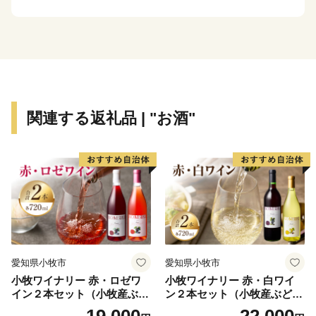
で、「ハスカップジュエリー』 が紹介されました！
👉
ハスカップジュエリー
★ほかにも魅力的な返礼品がたくさん‼
👉<毛ガニ（330g前後）1尾/a>
👉<生ラム 肩ロース /a>
関連する返礼品 | "お酒"
愛知県小牧市
愛知県小牧市
小牧ワイナリー 赤・ロゼワ
小牧ワイナリー 赤・白ワイ
イン２本セット（小牧産ぶど
ン２本セット（小牧産ぶどう
う100％使用）
100％使用）