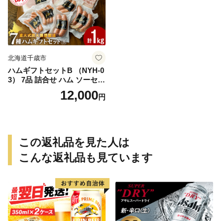
北海道千歳市
ハムギフトセットB （NYH-0
3） 7品 詰合せ ハム ソーセー
ジ 〈肉の山本〉
12,000
円
この返礼品を見た人は
こんな返礼品も見ています