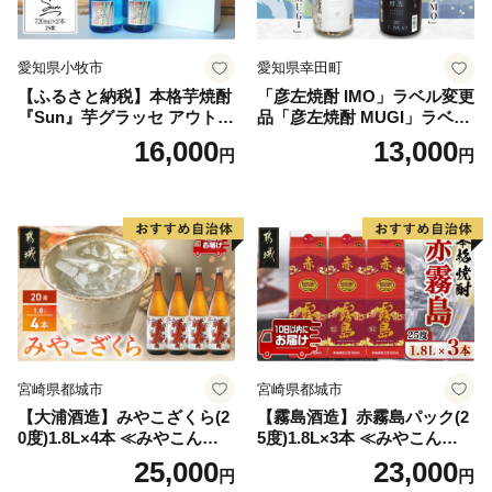
愛知県小牧市
愛知県幸田町
【ふるさと納税】本格芋焼酎
「彦左焼酎 IMO」ラベル変更
『Sun』芋グラッセ アウトド
品「彦左焼酎 MUGI」ラベル
ア ソロキャンプ ベランピン
変更品 飲み比べ セット 合計
16,000
13,000
円
円
グ 巣ごもり 就労支援
2本 720ml×各1本 25度 焼酎
お酒 麦焼酎 芋焼酎
宮崎県都城市
宮崎県都城市
【大浦酒造】みやこざくら(2
【霧島酒造】赤霧島パック(2
0度)1.8L×4本 ≪みやこんじょ
5度)1.8L×3本 ≪みやこんじょ
特急便≫_AD-0771
特急便≫_23-07-K03P-1800-3
25,000
23,000
円
円
-Q