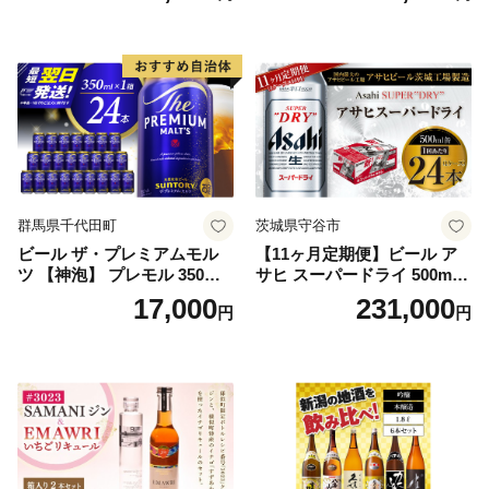
群馬県千代田町
茨城県守谷市
ビール ザ・プレミアムモル
【11ヶ月定期便】ビール ア
ツ 【神泡】 プレモル 350ml
サヒ スーパードライ 500ml 2
× 24本 サントリー〈天然水の
4本 1ケース×11ヶ月 | アサヒ
17,000
231,000
円
円
ビール工場〉群馬※沖縄・離
ビール 究極の辛口 酒 お酒 ア
島地域へのお届け不可
ルコール 生ビール Asahi ア
サヒビール スーパードライ s
uper dry 11回 缶ビール 缶 ギ
フト 内祝い 茨城県守谷市 送
料無料