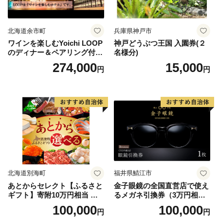
北海道余市町
兵庫県神戸市
ワインを楽しむYoichi LOOP
神戸どうぶつ王国 入園券(２
のディナー＆ペアリング付宿
名様分)
泊プラン＜デラックスツイン
274,000
15,000
円
円
＞
北海道別海町
福井県鯖江市
あとからセレクト【ふるさと
金子眼鏡の全国直営店で使え
ギフト】寄附10万円相当 あ
るメガネ引換券（3万円相
とから選べる！ ギフト いく
当） Bronze
100,000
100,000
円
円
ら ほたて 海鮮 牛肉 別海町