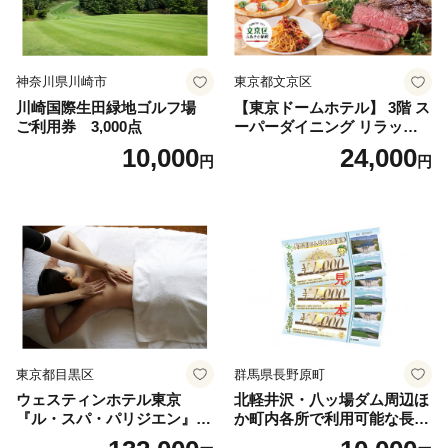
神奈川県川崎市
東京都文京区
川崎国際生田緑地ゴルフ場
【東京ドームホテル】 3階 ス
ご利用券 3,000点
ーパーダイニング リラッサ
ランチブッフェ お食事券 大
10,000
24,000
円
円
人1名様分 関東 東京 ご利用
券 ランチ 昼食 食事券 レスト
ラン ブッフェ 東京都 お食事
券
東京都目黒区
群馬県長野原町
ウェスティンホテル東京
北軽井沢・八ッ場ダム周辺ほ
『ル・スパ・パリジエン』選
か町内各所で利用可能な長野
べるボディセラピー90分/1名
原町ふるさと感謝券（3,000