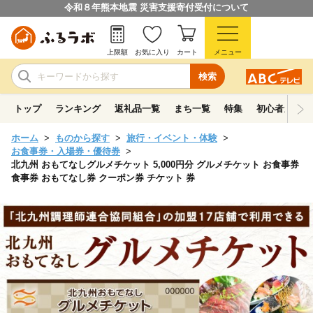
令和８年熊本地震 災害支援寄付受付について
上限額
お気に入り
カート
メニュー
検索
トップ
ランキング
返礼品一覧
まち一覧
特集
初心者ガイド
ホーム
ものから探す
旅行・イベント・体験
お食事券・入場券・優待券
北九州 おもてなしグルメチケット 5,000円分 グルメチケット お食事券
食事券 おもてなし券 クーポン券 チケット 券