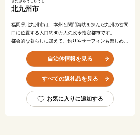
きたきゅうしゅうし
北九州市
福岡県北九州市は、本州と関門海峡を挟んだ九州の玄関
口に位置する人口約90万人の政令指定都市です。
都会的な暮らしに加えて、釣りやサーフィンも楽しめる
海や、四季折々の草花が生息する山など豊かな自然に囲
まれた、地方暮らしの両方を楽しめる都市です。
自治体情報を見る
関門海峡ふぐ刺身・シャボン玉石けん・肉うどん・辛子
明太子など本市ならではの返礼品に加え、黒毛和牛・ウ
すべての返礼品を見る
ナギ・カニなど全国的に人気の返礼品も豊富に揃えてい
ます。
ふるさと納税を通じて、ぜひ北九州市の魅力をご体感く
お気に入りに追加する
ださい！