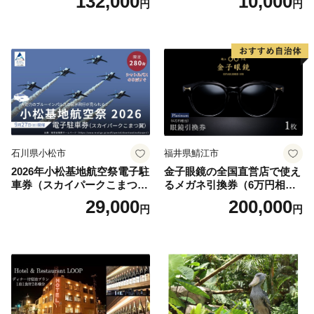
132,000
10,000
円
円
円分）【トラベル 観光 旅行
お土産 群馬県 長野原町 北軽
井沢】
石川県小松市
福井県鯖江市
2026年小松基地航空祭電子駐
金子眼鏡の全国直営店で使え
車券（スカイパークこまつ
るメガネ引換券（6万円相
翼） 駐車場 シャトルバスの
当） Platinum
29,000
200,000
円
円
りばすぐ 石川県 小松市