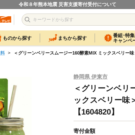
令和８年熊本地震 災害支援寄付受付について
番組･特集
ものから探す
まちから探す
キャンペ
飲料
＜グリーンベリースムージー160酵素MIX ミックスベリー味＞30
静岡県 伊東市
＜グリーンベリース
ックスベリー味＞3
【1604820】
寄付金額