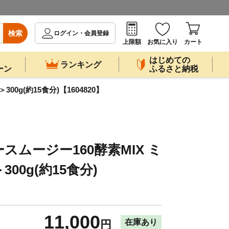
検索
ログイン・会員登録
上限額
お気に入り
カート
はじめての
ランキング
ーン
ふるさと納税
0g(約15食分)【1604820】
ムージー160酵素MIX ミ
00g(約15食分)
11,000
在庫あり
円