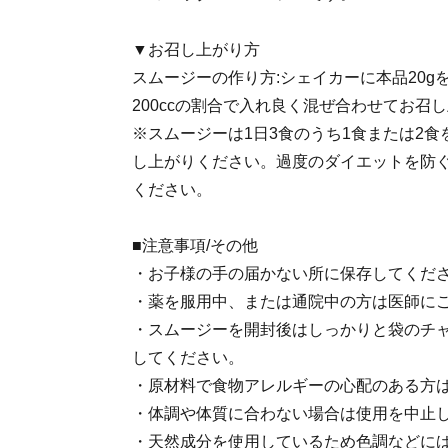
▼お召し上がり方
スムージーの作り方:シェイカーに本品20g
200ccの割合で入れ良く混ぜ合わせてお召
※スムージーは1日3食のうち1食または2
し上がりください。過度のダイエットを防ぐ
ください。
■注意事項/その他
・お子様の手の届かない所に保存してくだ
・薬を服用中、または通院中の方は医師に
・スムージーを開封後はしっかりと袋のチ
してください。
・原材料で食物アレルギーの心配のある方
・体調や体質に合わない場合は使用を中止
・天然成分を使用しているため色調などに