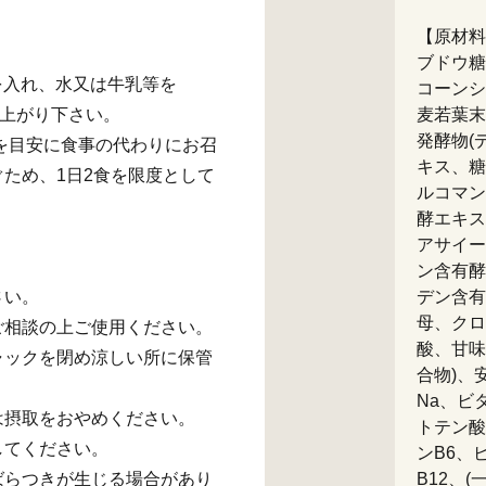
【原材料
ブドウ糖
を入れ、水又は牛乳等を
コーンシ
し上がり下さい。
麦若葉末
発酵物(
食を目安に食事の代わりにお召
キス、糖
ため、1日2食を限度として
ルコマン
酵エキス
アサイー
ン含有酵
さい。
デン含有
母、クロ
ご相談の上ご使用ください。
酸、甘味
ャックを閉め涼しい所に保管
合物)、
Na、ビ
は摂取をおやめください。
トテン酸
してください。
ンB6、
ばらつきが生じる場合があり
B12、