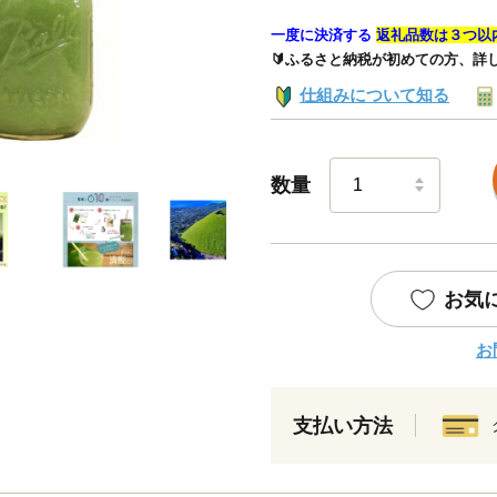
一度に決済する
返礼品数は３つ以
🔰ふるさと納税が初めての方、詳
仕組みについて知る
数量
お気
お
支払い方法