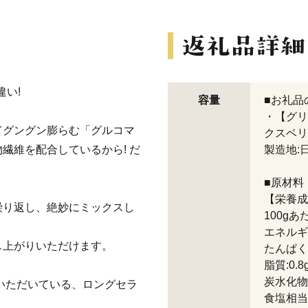
違い!
容量
■お礼品
・【グリ
てグングン膨らむ「グルコマ
クスベリー
繊維を配合しているから! だ
製造地:
■原材料
【栄養成
繰り返し、絶妙にミックスし
100gあ
エネルギー
し上がりいただけます。
たんぱく質
脂質:0.8
炭水化物:
持いただいている、ロングセラ
食塩相当量