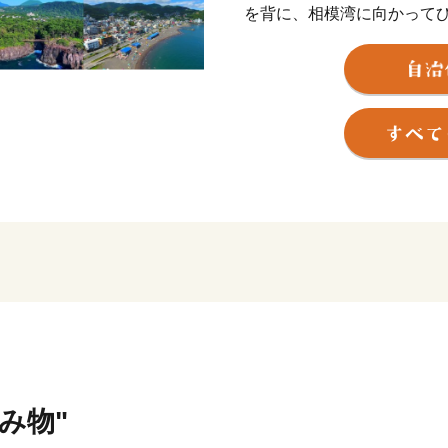
を背に、相模湾に向かって
恵まれた明るい温泉リゾー
また、伊豆半島は２０１８
れ、市内には大室山や城ケ
ています。これだけの豊か
新幹線を使えば約９０分と
四季を通じて温暖な気候に
り心身ともに健やかに暮ら
まちの将来像「出会い つ
いまち いとう」の実現を
住んでいたいと感じてもら
います。
ふるさと納税を通じて伊東
市へお越しください。
飲み物"