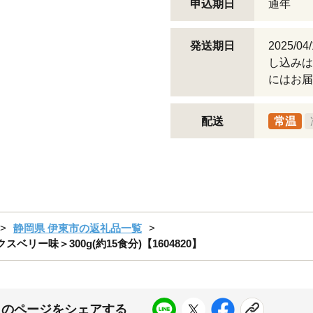
申込期日
通年
発送期日
2025/
し込みは
にはお届
配送
常温
静岡県 伊東市の返礼品一覧
ベリー味＞300g(約15食分)【1604820】
このページをシェアする