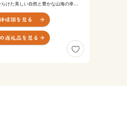
ひらけた美しい自然と豊かな山海の幸に
ト地として多くの人を魅了しています。
年にユネスコ世界ジオパークに認定さ
崎祈願などのジオサイトが数多く点在し
な自然に囲まれていながら、首都圏まで
いうアクセスの良さも魅力の一つです。
恵まれた環境の中で、市民は生涯にわた
しています。
ながり みんなで育む自然豊かなやさし
目指し、行ってみたい、住んでみたい、
えるまちづくりを全員参加で取り組んで
市の魅力を感じていただき、是非、伊東