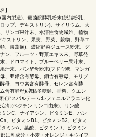
名】
(国内製造)、殺菌醗酵乳粉末(脱脂粉乳、
ロップ、デキストリン)、サイリウム、大
、リンゴ果汁末、水溶性食物繊維、植物
デキストリン、果実、野菜、穀物、野草エ
類、海藻類)、濃縮野菜ジュース粉末、グ
ナン、フルーツ・野菜エキス末、野草発
末、ドロマイト、ブルーベリー果汁末、
果汁末、パン酵母粉末(ブドウ糖、マンガ
母、亜鉛含有酵母、銅含有酵母、モリブ
酵母、ヨウ素含有酵母、セレン含有酵
ム含有酵母)/増粘多糖類、香料、クエン
料(アスパルテーム:L-フェニルアラニン化
安定剤(ペクチン:リンゴ由来)、リン酸
タミンC、ナイアシン、ビタミンE、パン
Ca、ビタミンB1、ビタミンB2、ビタミ
ビタミンA、葉酸、ビタミンD、ビタミン
(一部に乳成分・小麦・オレンジ・キウイフ