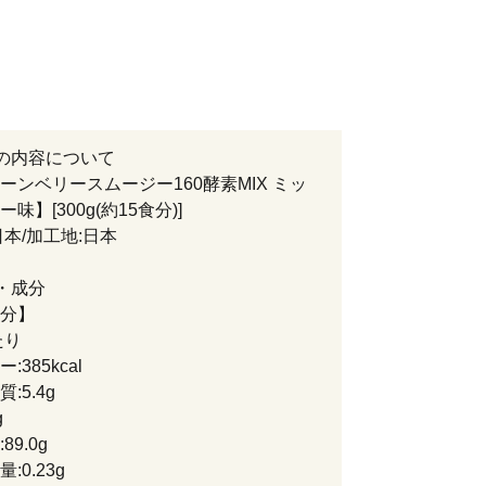
の内容について
ーンベリースムージー160酵素MIX ミッ
味】[300g(約15食分)]
日本/加工地:日本
・成分
分】
たり
:385kcal
:5.4g
g
89.0g
:0.23g