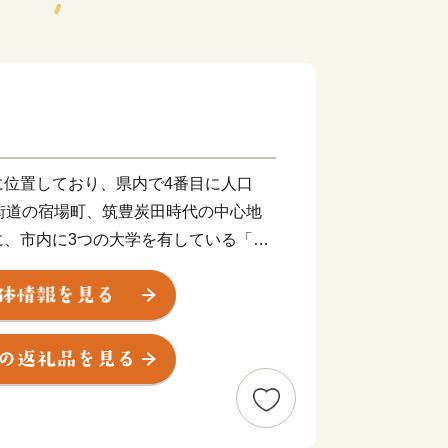
に位置しており、県内で4番目に人口
街道の宿場町、筑豊炭田時代の中心地
に、市内に3つの大学を有している「学
都市(けんこうとし)を目指し「まちづ
。
いします！