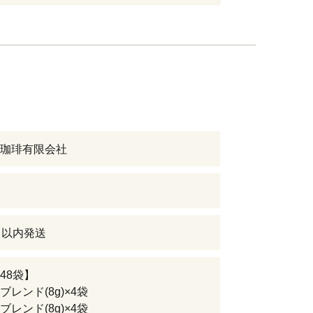
珈琲有限会社
日以内発送
48袋】
レンド(8g)×4袋
レンド(8g)×4袋