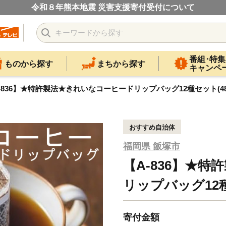
令和８年熊本地震 災害支援寄付受付について
番組･特集
ものから探す
まちから探す
キャンペ
-836】★特許製法★きれいなコーヒードリップバッグ12種セット(48
おすすめ自治体
福岡県 飯塚市
【A-836】★
リップバッグ12種
寄付金額