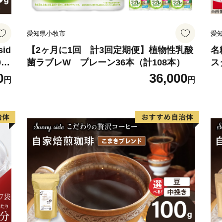
愛知県小牧市
愛
id
【2ヶ月に1回 計3回定期便】植物性乳酸
名
0
菌ラブレW プレーン36本（計108本）
ス
粉
0
36,000
円
円