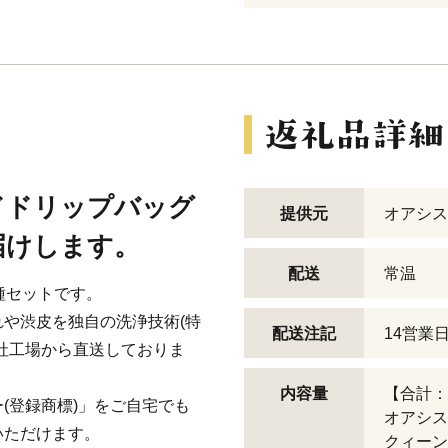
ドドリップバッグ
提供元
オアシス
届けします。
配送
常温
種セットです。
や渋皮を独自の洗浄技術(特
配送注記
14営業
社工場から直送しておりま
内容量
【合計：
(登録商標)」をご自宅でも
オアシスブ
いただけます。
クィーンブ