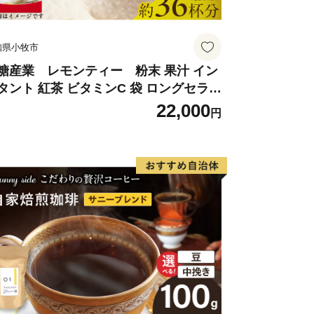
知県小牧市
糖産業 レモンティー 粉末 果汁 イン
タント 紅茶 ビタミンC 袋 ロングセラー
末飲料 粉末茶 簡単 手軽 ホット アイス
22,000
円