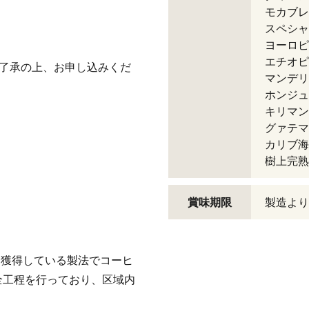
モカブレン
スペシャ
ヨーロピ
。
エチオピア
ご了承の上、お申し込みくだ
マンデリン
ホンジュラ
キリマンジ
グァテマラ
カリブ海ブ
樹上完熟
賞味期限
製造より
を獲得している製法でコーヒ
全工程を行っており、区域内