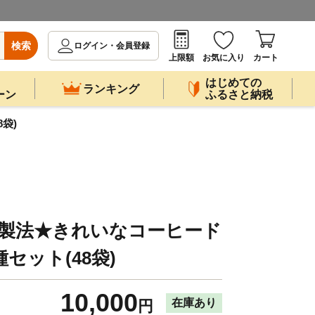
検索
ログイン・会員登録
上限額
お気に入り
カート
はじめての
ランキング
ーン
ふるさと納税
袋)
特許製法★きれいなコーヒード
セット(48袋)
10,000
在庫あり
円