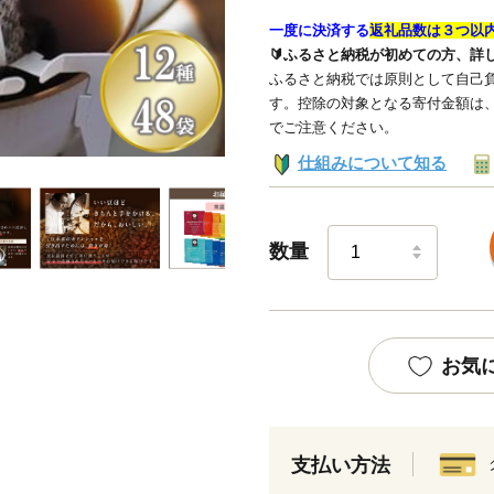
一度に決済する
返礼品数は３つ以
🔰ふるさと納税が初めての方、詳
ふるさと納税では原則として自己負
す。控除の対象となる寄付金額は
でご注意ください。
仕組みについて知る
数量
お気
支払い方法