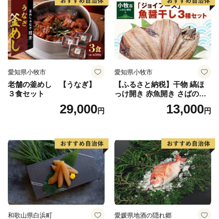
愛知県小牧市
愛知県小牧市
老舗の釜めし 【うなぎ】
【ふるさと納税】干物 縞ほ
３食セット
っけ開き 赤魚開き さばの開
き 魚醤干し 3種 セット 詰め
29,000
13,000
円
円
合わせ 魚 おかず 肉厚 おいし
い さば 赤魚 縞ホッケ ジョイ
フーズ 魚貝類 お取り寄せ お
取り寄せグルメ 魚醤 ナンプ
ラー 愛知県 小牧市 冷凍 送料
無料
和歌山県白浜町
愛媛県地酒の隠れ郷