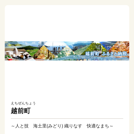
えちぜんちょう
越前町
～人と技 海土里(みどり) 織りなす 快適なまち～