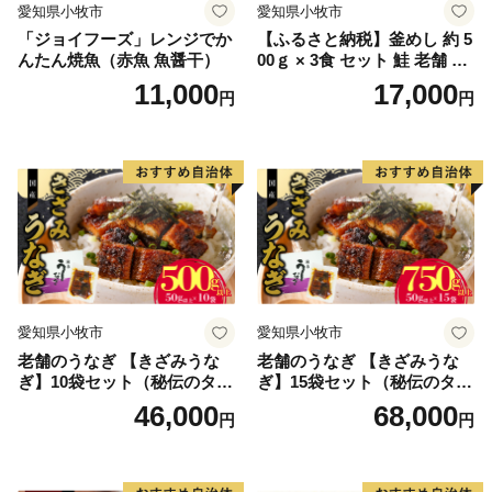
愛知県小牧市
愛知県小牧市
「ジョイフーズ」レンジでか
【ふるさと納税】釜めし 約 5
んたん焼魚（赤魚 魚醤干）
00ｇ × 3食 セット 鮭 老舗 急
速冷凍 レンチン 時短 簡単調
11,000
17,000
円
円
理 食品 加工品 海鮮 手作り
ほくほく ご飯 お弁当 おにぎ
り お茶漬け お取り寄せ お取
り寄せグルメ 愛知県 小牧市
送料無料
愛知県小牧市
愛知県小牧市
老舗のうなぎ 【きざみうな
老舗のうなぎ 【きざみうな
ぎ】10袋セット（秘伝のタレ
ぎ】15袋セット（秘伝のタレ
付）
付）
46,000
68,000
円
円