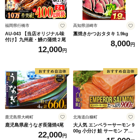
福岡県行橋市
高知県須崎市
AU-043 【当店オリジナル味
藁焼きかつおタタキ 1.9kg
付け】九州産・鰻の蒲焼２尾
8,000
円
12,000
円
鹿児島県大崎町
北海道白糠町
鹿児島県産うなぎ長蒲焼4尾
大人気 エンペラーサーモン 9
00g 小分け 鮭 サーモン アト
22,000
円
ランティックサーモン 水産