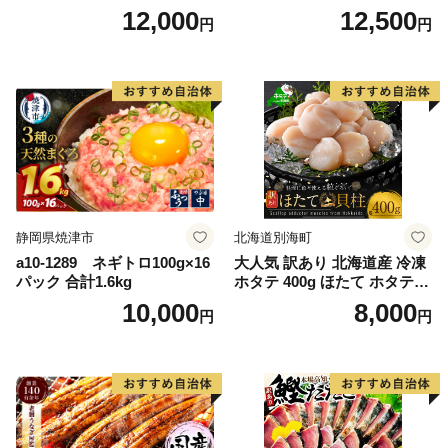
大隅産うなぎ蒲焼4尾（400
91] 鮭 魚介類 海鮮 訳アリ 規
12,000
12,500
円
円
g） KN007-023
格外 不揃い さけ サケ 鮭切身
シャケ 切り身 冷凍 家庭用 お
かず 弁当 支援 サーモン 銀鮭
切り身 魚 わけあり
静岡県焼津市
北海道別海町
a10-1289 ネギトロ100g×16
大人気 訳あり 北海道産 冷凍
パック 合計1.6kg
ホタテ 400g ほたて ホタテ
帆立 貝柱 海鮮 魚介類 刺身
10,000
8,000
円
円
大粒 天然 海鮮 ランキング 大
人気 人気 おすすめ 訳あり ）