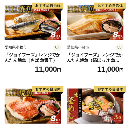
TEL 050-5526-2902
メール furusato@town-echizen.com
※寄附金受領証明書およびワンストップ特例申請は返礼
品とは別に郵送をしております。
愛知県小牧市
愛知県小牧市
「ジョイフーズ」レンジでか
「ジョイフーズ」レンジでか
んたん焼魚（さば 魚醤干）
んたん焼魚（縞ほっけ 魚醤
干）
11,000
11,000
円
円