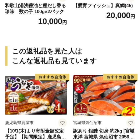
和歌山湯浅醤油と鰹だし香る
【愛育フィッシュ】真鯛(45)
珍味 数の子 100g×2パック
20,000
円
10,000
円
この返礼品を見た人は
こんな返礼品も見ています
鹿児島県鹿屋市
宮城県気仙沼市
【10/1(木)より寄附金額改定
訳あり 銀鮭 切身 約2kg [宮城
予定】【期間限定】鹿児島県
東洋 宮城県 気仙沼市 205649