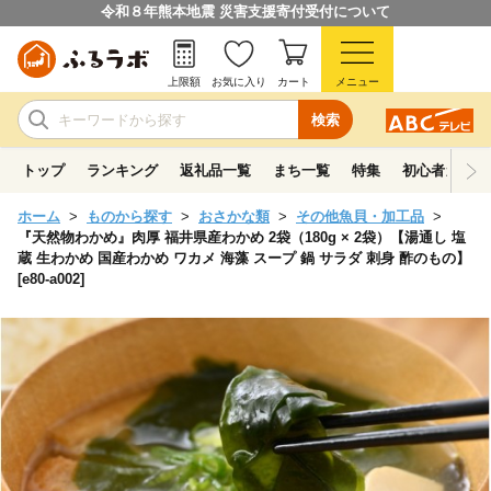
令和８年熊本地震 災害支援寄付受付について
上限額
お気に入り
カート
メニュー
検索
トップ
ランキング
返礼品一覧
まち一覧
特集
初心者ガイド
ホーム
ものから探す
おさかな類
その他魚貝・加工品
『天然物わかめ』肉厚 福井県産わかめ 2袋（180g × 2袋）【湯通し 塩
蔵 生わかめ 国産わかめ ワカメ 海藻 スープ 鍋 サラダ 刺身 酢のもの】
[e80-a002]