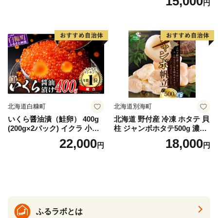
15,000
円
庁長官賞 受賞 さけ シャケ し
ゃけ sake カルパッチョ ソテ
ー レアステーキ 人気 高級 大
満足 美味しい 贈答 生食用 刺
身 お刺身 刺し身 魚介類 海鮮
冷凍 厚切り 薄切り ふるさと
納税 ふるさとチョイス チョ
イス 北海道 白糠町
北海道白糠町
北海道別海町
いくら醤油漬（鮭卵） 400g
北海道 野付産 冷凍 ホタテ 貝
(200g×2パック) イクラ 小分
柱 ジャンボホタテ500g 濃厚
け いくら醤油漬 鮭いくら い
な旨味と甘み （ほたて ホタ
22,000
18,000
円
円
くら醤油漬け 鮭 鮭卵 ikura
テ 帆立 貝柱 ホタテ貝柱 大玉
醤油いくら 冷凍いくら いく
大粒 北海道 別海 野付 ふるさ
ら北海道 醤油鮭いくら 人気
と納税）
大好評品 北海道 白糠町
ふるラボとは