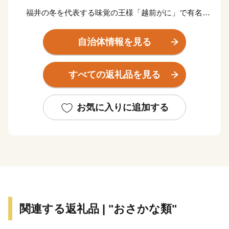
福井の冬を代表する味覚の王様「越前がに」で有名な
越前町。海岸部が越前加賀海岸国定公園の指定を受けて
おり、自然と豊かな海の恵みに恵まれています。
自治体情報を見る
また、越前海岸は日本水仙の日本三大群生地の一つと
すべての返礼品を見る
して知られており、12月～2月末までの開花シーズンに
は国道305号から眺めた斜面は水仙でうめつくされ、優
しい香りが漂います。内陸部には、織田信長一族ゆかり
お気に入りに追加する
の「剱神社」や日本六古窯のひとつである「越前焼」、
古代山岳信仰の祖と云われる泰澄大師ゆかりの「越知
山」など、歴史や文化の香り高い魅力ある観光地が多く
あります。ぜひ一度お越しいただき、本物の“越前ブラ
ンド”に触れてみてください。
【お問い合わせについて】
関連する返礼品 | "おさかな類"
越前町ふるさと納税サポート
営業時間 9：30～17:30 (土日祝日・12/29～1/3休み)