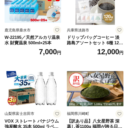
鹿児島県垂水市
兵庫県淡路市
W-22195／天然アルカリ温泉
ドリップバッグコーヒー 淡
水 財寶温泉 500ml×25本
路島アソートセット 6種 120
袋 飲み比べ コーヒー
7,000
12,000
円
円
山梨県富士吉田市
福岡県川崎町
VOX ストレート バナジウム
【訳あり品】八女星野茶 深
強炭酸水 35本 500ml ラベル
蒸し茶1100g 福岡が誇る日本