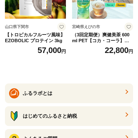
山口県下関市
宮崎県えびの市
【トロピカルフルーツ風味】
（3回定期便）爽健美茶 600
EZOBOLIC プロテイン 3kg
ml PET【コカ・コーラ】ペ
ットボトル 1ケース(24本) 定
57,000
22,800
円
円
期便 3回(72本) セット お茶
カフェインゼロ ノンカフェ
イン ハトムギ ブレンド茶 宮
崎県 えびの市 送料無料
ふるラボとは
はじめてのふるさと納税