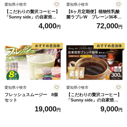
愛知県小牧市
愛知県小牧市
【こだわりの贅沢コーヒー】
【6ヶ月定期便】植物性乳酸
「Sunny side」の自家焙煎珈
菌ラブレW プレーン36本
琲ストロングブレンド（100
（計216本）
4,000
72,000
円
円
g）
愛知県小牧市
愛知県小牧市
フレッシュスムージー 8個
【こだわりの贅沢コーヒー】
セット
「Sunny side」の自家焙煎珈
琲ブレンド珈琲飲み比べセッ
19,000
9,000
円
円
ト（300g）