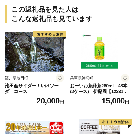
この返礼品を見た人は
こんな返礼品も見ています
福井県池田町
兵庫県神河町
池田産サイダー！いけソー
おーいお茶緑茶280ml 48本
ダ コース
(2ケース) 伊藤園【123317
3】
20,000
15,000
円
円