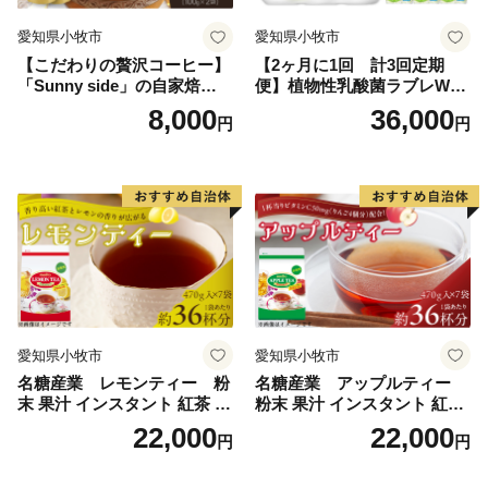
滴々と垂れて溜水があり、この辺一帯の唯一の飲料水で
愛知県小牧市
愛知県小牧市
あったので有名となり、この地名が起こったと言われて
【こだわりの贅沢コーヒー】
【2ヶ月に1回 計3回定期
います。
「Sunny side」の自家焙煎珈
便】植物性乳酸菌ラブレW
垂水島津家の元祖忠将は、薩隅日三州中興之賢太守貴
琲こまきブレンド（200g）
プレーン36本（計108本）
8,000
36,000
円
円
久公の次弟にして、忠良入道日新公の二男であり慶長4
年(1598年)に種子島から垂水へ移り垂水領主初代となり
ました。明治維新に至るまで約250年間、垂水を治めま
した。垂水島津家は、特に文教の振興に力をいれ、当
時、文化面においては藩内随一と称されました。
その後、明治22年には市町村制に基づき、鹿児島県垂
水村、大正13年に垂水町となり、以来、躍進を続けてい
ましたが、昭和20年8月5日の戦火のため市街地のほと
愛知県小牧市
愛知県小牧市
んどが消失しました。翌21年に戦災復興事務所が設置さ
名糖産業 レモンティー 粉
名糖産業 アップルティー
れ、現在の市街地形成のもととなる都市計画が進めら
末 果汁 インスタント 紅茶 ビ
粉末 果汁 インスタント 紅茶
れ、昭和30年に牛根村及び新城村と合併し、同33年10
タミンC 袋 ロングセラー 粉
ティー ビタミンC 袋 ロング
22,000
22,000
円
円
月1日に市制を施行、垂水市として第一歩を踏み出し現
末飲料 粉末茶 簡単 手軽 ホッ
セラー 粉末飲料 粉末茶 簡単
ト アイス
手軽 ホット アイス
在に至っています。