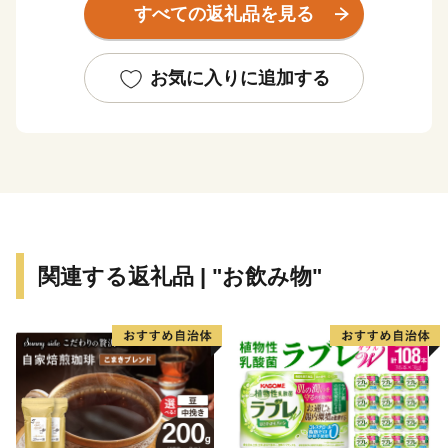
すべての返礼品を見る
■地勢について
本市は、目の前に桜島と鹿児島湾（錦江湾）を望む、
お気に入りに追加する
大隅半島の北西部、鹿児島湾に面するほぼ中央に位置
し、鹿児島市と大隅半島を結ぶ海上陸上の要所です。
北に霧島市、西に桜島、東は高隈連山を境として鹿屋
市に接し、面積は、約162.12平方キロメートルで37キロ
メートルに及ぶ海岸線を有し、ブリ・カンパチの養殖漁
業が盛んに行われています。気候は温暖で、びわ・柑橘
類などの果実やキヌサヤエンドウ・インゲンなどの栽培
関連する返礼品 | "お飲み物"
も盛んです。
また、高隈山系を源に地底から湧き出る「温泉水」
は、豊富な天然ミネラルをバランスよく含む健康飲料水
として親しまれています。
■歴史について
本市の名称は、垂水城の崖下に、岩の間から清水が