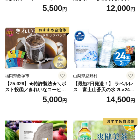
レス【富士吉田市限定カート
茶_ 訳アリ 常温 お茶 茶袋 常
5,500
12,000
円
円
ン】
備品 おちゃ ocha 茶葉 緑茶
飲料 飲み物 八女 茶 日本茶
深むし茶 深蒸し 訳あり お茶
っぱ tea 八女茶 お手軽 簡単
小分け お土産 お取り寄せ グ
ルメ 福岡 九州 福岡県 国産
日本 ふかむし茶 ふかむし 家
庭用 自宅用 ちゃ りょくちゃ
ふかむしちゃ 急須 甘み 川崎
町 送料無料
福岡県飯塚市
山梨県忍野村
【Z5-026】★特許製法★＼ポ
【最短2日発送！】 ラベルレ
スト投函／きれいなコーヒー
ス 富士山蒼天の水 2L×24本
ドリップバッグ9種セット(18
（4ケース）※離島不可 天然
5,000
14,500
円
円
袋)ゆうパケットでお届け！
水 ミネラルウォーター 水 ペ
ットボトル 2000ml バナジウ
ム天然水 飲料水 軟水 鉱水 国
産 シリカ ミネラル 美容 備蓄
防災 長期保存 富士山 山梨県
忍野村