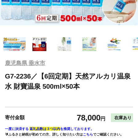
鹿児島県 垂水市
G7-2236／【6回定期】天然アルカリ温泉
水 財寶温泉 500ml×50本
78,000
寄付金額
在庫あり
円
一度に決済する
返礼品数は３つ以内
を推奨しております。
🔰ふるさと納税が初めての方、詳しく知りたい方は
こちら
でご確認ください。