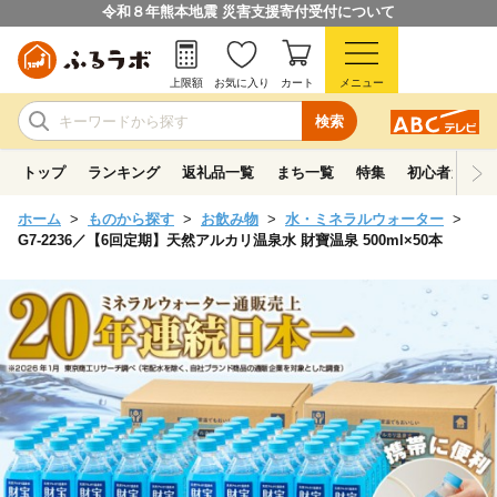
令和８年熊本地震 災害支援寄付受付について
上限額
お気に入り
カート
メニュー
検索
トップ
ランキング
返礼品一覧
まち一覧
特集
初心者ガイド
ホーム
ものから探す
お飲み物
水・ミネラルウォーター
G7-2236／【6回定期】天然アルカリ温泉水 財寶温泉 500ml×50本