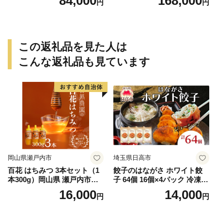
84,000
168,000
円
円
この返礼品を見た人は
こんな返礼品も見ています
岡山県瀬戸内市
埼玉県日高市
百花 はちみつ 3本セット（1
餃子のはながさ ホワイト餃
本300g）岡山県 瀬戸内市産
子 64個 16個×4パック 冷凍
石黒農園 ヨーグルト パン 砂
中華 点心 B級グルメ ご当地
16,000
14,000
円
円
糖の代わり 香り高い いい香
野菜 おつまみ おかず 簡単調
り 季節の花の蜜 トンガリ容
理 時短 リピート 保存 豚肉
器入り
特製 ポーク 大きめ ジューシ