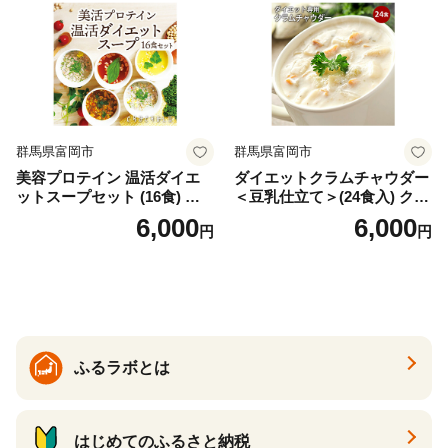
群馬県富岡市
群馬県富岡市
美容プロテイン 温活ダイエ
ダイエットクラムチャウダー
ットスープセット (16食) 小
＜豆乳仕立て＞(24食入) クラ
分け スープ 食べ比べ セット
ムチャウダー 豆乳 ダイエッ
6,000
6,000
円
円
詰合せ クラムチャウダー チ
ト スープ プロテイン たんぱ
ゲ コーン ポタージュ トマト
く質 食物繊維 食品 F20E-799
温活 ダイエット 美容 プロテ
イン 食品 F20E-809
ふるラボとは
はじめてのふるさと納税