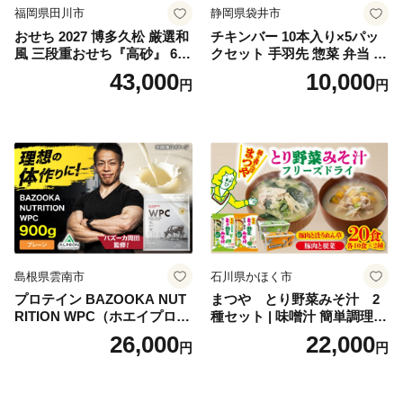
福岡県田川市
静岡県袋井市
おせち 2027 博多久松 厳選和
チキンバー 10本入り×5パッ
風 三段重おせち『高砂』 6.5
クセット 手羽先 惣菜 弁当 お
寸 3段重 2～3人前 おせち料
かず お酒 おつまみ ギフト キ
43,000
10,000
円
円
理 重箱 お正月 冷凍おせち 縁
ャンプ アウトドア キャンプ
起物 祝箸付 福岡 お節 オセチ
飯 保存食 非常食 鶏肉 肉 お
oseti osechi お祝い 迎春おせ
肉 鶏 人気 厳選 静岡県袋井市
ち 本格おせち おせち予約 年
末 年始 お取り寄せ 新春 贅沢
おせち こだわりおせち 惣菜
老舗おせち ふるさと納税お
せち 御節 お節料理 正月 調理
不要 おせち料理2027
島根県雲南市
石川県かほく市
プロテイン BAZOOKA NUT
まつや とり野菜みそ汁 2
RITION WPC（ホエイプロテ
種セット | 味噌汁 簡単調理
イン）＜プレーン＞ 900g｜
お味噌 おみそ みそ とり野菜
26,000
22,000
円
円
バズーカ岡田監修・植物由来
時短料理 時短ごはん ご当地
の甘味料使用・国内製造 島
フリーズドライ
根県雲南市/株式会社アルプ
ロン [AIEN005]