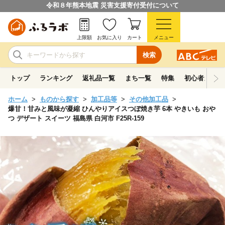
令和８年熊本地震 災害支援寄付受付について
上限額
お気に入り
カート
メニュー
検索
トップ
ランキング
返礼品一覧
まち一覧
特集
初心者ガイド
ホーム
ものから探す
加工品等
その他加工品
爆甘！甘みと風味が凝縮 ひんやりアイスつぼ焼き芋 6本 やきいも おや
つ デザート スイーツ 福島県 白河市 F25R-159