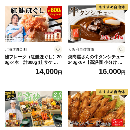
ー ギフト お取り寄せ 日高市
北海道鹿部町
大阪府泉佐野市
鮭フレーク（紅鮭ほぐし）20
焼肉屋さんの牛タンシチュー
0g×4本 計800g 鮭 サケ 鮭
240g×6P【高評価 小分け 惣
ほぐし サケフレーク シャケ
菜 牛たん 一人暮らし 冷凍】
14,000
16,000
円
円
フレーク 鮭フレーク