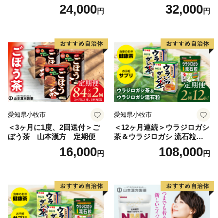
24,000
32,000
円
円
愛知県小牧市
愛知県小牧市
＜3ヶ月に1度、2回送付＞ご
＜12ヶ月連続＞ウラジロガシ
ぼう茶 山本漢方 定期便
茶＆ウラジロガシ 流石粒
山本漢方 定期便
16,000
108,000
円
円