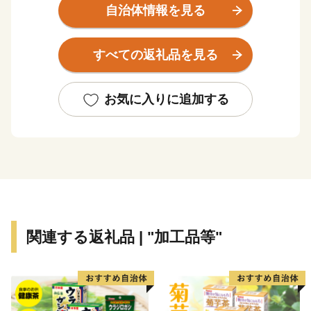
また、国指定史跡である名城「小峰城」や白河藩主・松
自治体情報を見る
平定信が「士民共楽」の地として築造した日本最古と言
われる「南湖公園」など、長い歴史と文化が残る街でも
すべての返礼品を見る
あります。
江戸時代から続く「白河提灯まつり」や露店が約700軒
も立ち並ぶ「白河だるま市」といった行事が華やかに開
お気に入りに追加する
催され、今でも歴史と伝統が息づいています。
関連する返礼品 | "加工品等"