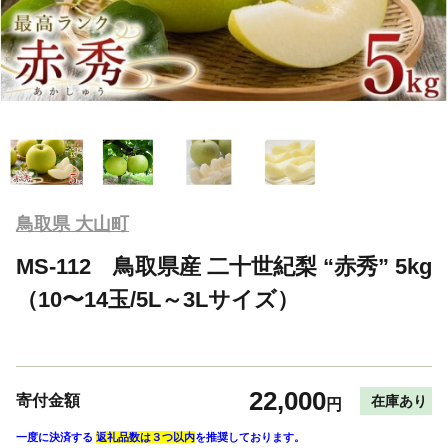
鳥取県 大山町
MS-112 鳥取県産 二十世紀梨 “赤秀” 5kg
（10〜14玉/5L～3Lサイズ）
22,000
寄付金額
在庫あり
円
一度に決済する
返礼品数は３つ以内
を推奨しております。