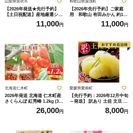
山梨県笛吹市
和歌山県湯浅町
【2026年発送★先行予約】
【2026年先行予約】ご家庭
【土日祝配送】産地厳選シャ
用 和歌山 有田みかん 約10k
インマスカット1.2kg～1.3kg
g (2L、3Lサイズ)【湯浅町】
11,000
11,000
円
円
（2房～3房）※沖縄・離島配
_ZJ6079
送不可※ 106-003-sku02-26y
｜シャインマスカット 発送
笛吹市 山梨県 フルーツ 果物
ぶどう 葡萄 大粒 シャインマ
スカット おすすめ シャイン
マスカット 贈答 ギフト 産地
笛吹市 シャインマスカット
笛吹 葡萄 国産 ぶどう 人気
国産 1.2kg 先行｜
北海道仁木町
愛媛県愛南町
2026年発送 北海道 仁木町産
【先行予約：2026年12月中旬
さくらんぼ 紅秀峰 1.2kg (300
～発送】 訳あり 土佐 文旦 8k
g×4パック) Lサイズ以上 旬
g (Mサイズ以上サイズミック
26,000
8,000
円
円
桜桃 産地直送 サクランボ チ
ス) 8000円 わけあり ぶんた
ェリー フルーツ 果物 果物類
ん みかん mikan 蜜柑 ミカン
仁木町 仁木 [松山商店]
土佐文旦 家庭用 産地直送 国
産 農家直送 期間限定 特産品