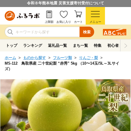
令和８年熊本地震 災害支援寄付受付について
上限額
お気に入り
カート
メニュー
検索
トップ
ランキング
返礼品一覧
まち一覧
特集
初心者ガイド
ホーム
ものから探す
フルーツ類
りんご・梨
MS-112 鳥取県産 二十世紀梨 “赤秀” 5kg （10〜14玉/5L～3Lサイ
ズ）