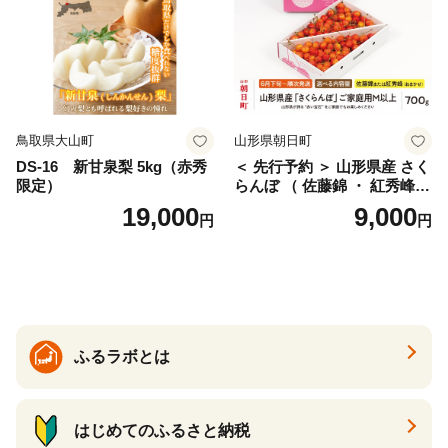
サイズミックス くらもとフ
ァーム 愛南町 愛媛県
鳥取県大山町
山形県朝日町
DS-16 新甘泉梨 5kg（赤秀
＜ 先行予約 ＞ 山形県産 さく
限定）
らんぼ （ 佐藤錦 ・ 紅秀峰
） ご家庭用 M以上 700g 【20
19,000
9,000
円
円
26年6月下旬から7月上旬発
送】 山形県 果物 フルーツ 初
夏 夏 送料無料
ふるラボとは
はじめてのふるさと納税