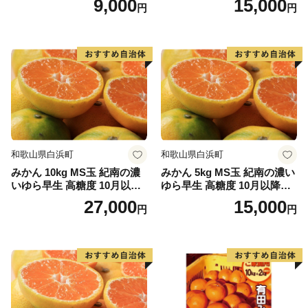
9,000
15,000
円
円
和歌山県白浜町
和歌山県白浜町
みかん 10kg MS玉 紀南の濃
みかん 5kg MS玉 紀南の濃い
いゆら早生 高糖度 10月以降
ゆら早生 高糖度 10月以降発
発送 マルチ被覆栽培
送 マルチ被覆栽培
27,000
15,000
円
円