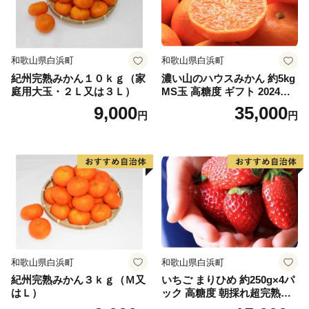
けた水は、豊かな農産物、海藻、魚介類の源になってい
ます。
漁業では、サザエ、アワビ、サワラなど県内屈指の漁
和歌山県白浜町
和歌山県白浜町
獲量を誇り、農業ではブロッコリーと梨の生産が盛ん
紀州完熟みかん１０ｋｇ（家
濃い山のハウスみかん 約5kg
で、日本でも有数の生産地です。さらに、観光地とし
庭用大玉・２Ｌ又は３Ｌ）
MS玉 高糖度 ギフト 2024年7
て、夏は登山、冬はスキーを楽しむことができます。
月以降発送分
9,000
35,000
円
円
大山の恵みをたっぷりと受けたお礼の品をたくさんご
用意しました。そして是非ふるさと納税を通じて、大山
町の魅力を感じてください。
和歌山県白浜町
和歌山県白浜町
紀州完熟みかん３ｋｇ（Ｍ又
いちご まりひめ 約250g×4パ
はＬ）
ック 高糖度 朝採れ超完熟ま
りひめ 1月以降発送分