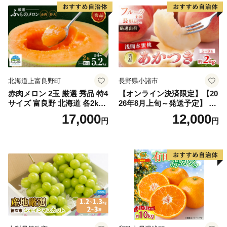
北海道上富良野町
長野県小諸市
赤肉メロン 2玉 厳選 秀品 特4
【オンライン決済限定】【20
サイズ 富良野 北海道 各2kg
26年8月上旬～発送予定】 先
～2.6kg 2玉 セット ファーム
行予約 「浅間水蜜桃プレミ
17,000
12,000
円
円
富良野 メロン めろん 果物 く
アム」 もも あかつき 秀品 約
だもの フルーツ デザート 旬
2kg 5～9玉 贈答品 ふるさと
の果物 旬のフルーツ
納税 果物 桃 フルーツ モモ
果肉 長野県産 小諸市