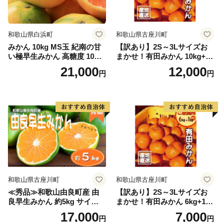
和歌山県白浜町
和歌山県古座川町
みかん 10kg MS玉 紀南の甘
【訳あり】2S～3Lサイズお
い極早生みかん 高糖度 10月
まかせ！有田みかん 10kg+2k
以降発送 マルチ被覆栽培
g保証分 11月から12月下旬ま
21,000
12,000
円
円
でに順次発送致します。 / 訳
ありみかん 有田みかん みか
ん ミカン 蜜柑 柑橘 温州みか
ん 和歌山 ご家庭用
和歌山県古座川町
和歌山県古座川町
≪秀品≫和歌山由良町産 由
【訳あり】2S～3Lサイズお
良早生みかん 約5kg サイズお
まかせ！有田みかん 6kg+1kg
まかせ【sml106C】
保証分 11月から12月下旬ま
17,000
7,000
円
円
でに順次発送致します。 / 訳