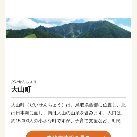
だいせんちょう
大山町
大山町（だいせんちょう）は、鳥取県西部に位置し、北
は日本海に面し、南は大山の山頂を含みます。人口は、
約15,000人の小さな町ですが、子育て支援など、町民が
より住みやすくなるための事業を進めており、平成30年
度には合併以降14年間で初めて転入者が転出者を上回り