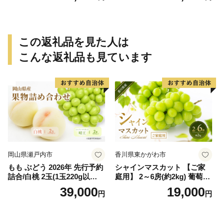
ありみかん 有田みかん みか
ん ミカン 蜜柑 柑橘 温州みか
ん 和歌山 ご家庭用
この返礼品を見た人は
こんな返礼品も見ています
岡山県瀬戸内市
香川県東かがわ市
もも ぶどう 2026年 先行予約
シャインマスカット 【ご家
詰合/白桃 2玉(1玉220g以
庭用】 2～6房(約2kg) 葡萄 ぶ
上)・シャインマスカット 晴
どう ブドウ フルーツ 果物 く
39,000
19,000
円
円
王 2房(1房480g以上) 化粧箱
だもの 果実 旬の果物 旬のフ
入り 岡山県産 国産 フルーツ
ルーツ 香川 香川県 東かがわ
果物 ギフト
市