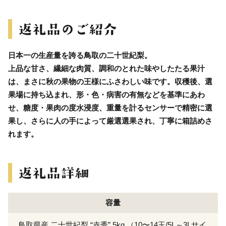
日本一の生産量を誇る鳥取の二十世紀梨。
上品な甘さ、繊細な肉質、調和のとれた味やしたたる果汁
は、まさに秋の果物の王様にふさわしい味です。収穫後、選
果場に持ち込まれ、形・色・病害の有無などを基準にあわ
せ、糖度・果肉の度水浸度、重量を計るセンサーで精密に選
果し、さらに人の手によって厳選選果され、丁寧に箱詰めさ
れます。
容量
鳥取県産 二十世紀梨 “赤秀” 5kg （10〜14玉/5L～3Lサイ