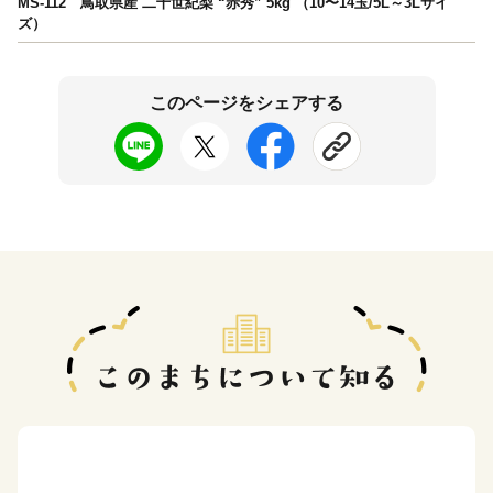
MS-112 鳥取県産 二十世紀梨 “赤秀” 5kg （10〜14玉/5L～3Lサイ
ズ）
このページをシェアする