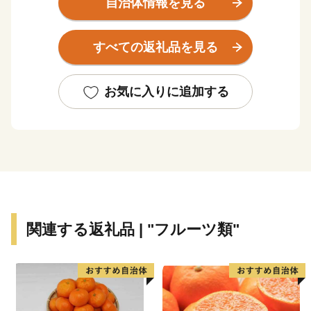
自治体情報を見る
ました。しかし、依然として人口は、減り続けており、
高齢化の一途を辿っています。これからも人口減少対策
すべての返礼品を見る
に力を注いでいく必要があります。
お気に入りに追加する
大山町を応援してくださる皆様へ
みなさまからいただいたご寄附は、大山町の未来をつ
くっていくためのさまざまな事業や、「大山」の自然の
恵みを受け継ぎ、その豊かな自然資源を活かしたまちづ
くり・人づくりを進めるための事業に活用させていただ
きます。
関連する返礼品 | "フルーツ類"
名峰大山の恵みを受けたお礼の品
中国地方最高峰の大山は、西日本最大規模のブナ林を
抱く自然の宝庫です。降った雪や雨をブナの森が受け止
め、ゆっくりと地面に浸透させることで、ミネラルをた
っぷりと含んだ天然水がつくられます。大山の恵みを受