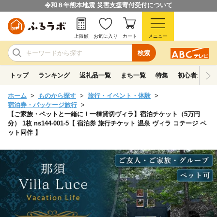
令和８年熊本地震 災害支援寄付受付について
上限額
お気に入り
カート
メニュー
検索
トップ
ランキング
返礼品一覧
まち一覧
特集
初心者ガイド
ホーム
ものから探す
旅行・イベント・体験
宿泊券・パッケージ旅行
【ご家族・ペットと一緒に！一棟貸切ヴィラ】宿泊チケット（5万円
分） 1枚 ns144-001-5【 宿泊券 旅行チケット 温泉 ヴィラ コテージ ペ
ット同伴 】