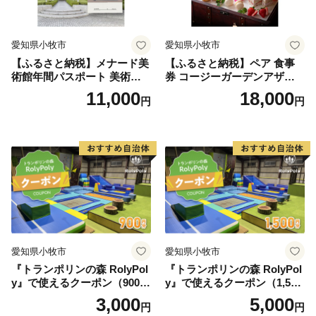
愛知県小牧市
愛知県小牧市
【ふるさと納税】メナード美
【ふるさと納税】ペア 食事
術館年間パスポート 美術館
券 コージーガーデンアザレ
メナード アート
ア アフタヌーン宝石箱 ホテ
11,000
18,000
円
円
ル特製 デザート 6種類 サン
ドウィッチ コーヒー または
紅茶 スイーツ アフタヌーン
ティー チケット 券 2名様分
お祝 誕生日 記念日 名鉄小牧
ホテル 愛知県 小牧市 送料無
料
愛知県小牧市
愛知県小牧市
『トランポリンの森 RolyPol
『トランポリンの森 RolyPol
y』で使えるクーポン（900
y』で使えるクーポン（1,500
円）
円）
3,000
5,000
円
円