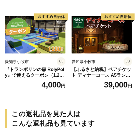
愛知県小牧市
愛知県小牧市
『トランポリンの森 RolyPol
【ふるさと納税】ペアチケッ
y』で使えるクーポン（1,200
ト ディナーコース A5ランク
円）
飛騨牛 コース 記念日 お誕生
4,000
39,000
円
円
日 特別な日 完全個室 ノンア
ルコール スパークリングワ
イン 1本付き デザート ドリ
ンク セレブレ お食事券 愛知
県 小牧市 送料無料
この返礼品を見た人は
こんな返礼品も見ています