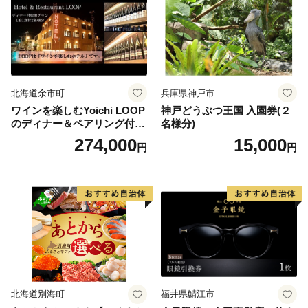
北海道余市町
兵庫県神戸市
ワインを楽しむYoichi LOOP
神戸どうぶつ王国 入園券(２
のディナー＆ペアリング付宿
名様分)
泊プラン＜デラックスツイン
274,000
15,000
円
円
＞
北海道別海町
福井県鯖江市