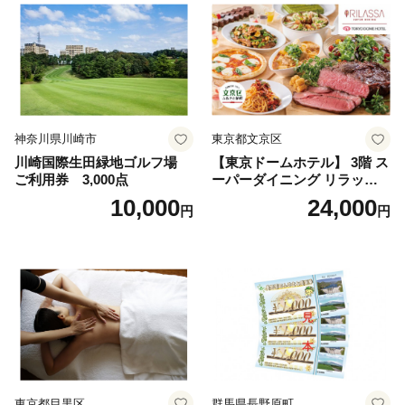
神奈川県川崎市
東京都文京区
川崎国際生田緑地ゴルフ場
【東京ドームホテル】 3階 ス
ご利用券 3,000点
ーパーダイニング リラッサ
ランチブッフェ お食事券 大
10,000
24,000
円
円
人1名様分 関東 東京 ご利用
券 ランチ 昼食 食事券 レスト
ラン ブッフェ 東京都 お食事
券
東京都目黒区
群馬県長野原町