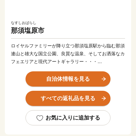
なすしおばらし
那須塩原市
ロイヤルファミリーが降り立つ那須塩原駅から臨む那須
連山と雄大な国立公園、良質な温泉、そしてお洒落なカ
フェエリアと現代アートギャラリー・・・
那須塩原市は、東京駅から新幹線で約１時間と首都圏通
勤圏内ながら、豊かな自然と便利な生活圏が融合した人
自治体情報を見る
気の移住地・リゾートエリアです。
すべての返礼品を見る
雄大な自然の中で育まれたチーズ・とちぎ和牛・牛乳や
新鮮な農産物・トマトジュース。森の香りを感じながら
の温泉やアート鑑賞も格別です。スキー、カヌーなどア
お気に入りに追加する
クティビティも盛り沢山。那須塩原市をぜひ体感くださ
い。