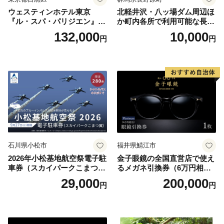
ウェスティンホテル東京
北軽井沢・八ッ場ダム周辺ほ
『ル・スパ・パリジエン』選
か町内各所で利用可能な長野
べるボディセラピー90分/1名
原町ふるさと感謝券（3,000
132,000
10,000
円
円
円分）【トラベル 観光 旅行
お土産 群馬県 長野原町 北軽
井沢】
石川県小松市
福井県鯖江市
2026年小松基地航空祭電子駐
金子眼鏡の全国直営店で使え
車券（スカイパークこまつ
るメガネ引換券（6万円相
翼） 駐車場 シャトルバスの
当） Platinum
29,000
200,000
円
円
りばすぐ 石川県 小松市