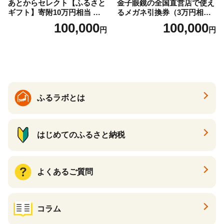
あとからセレクト【ふるさと
金子眼鏡の全国直営店で使え
ギフト】寄附10万円相当 あ
るメガネ引換券（3万円相
とから選べる！ ギフト いく
当） Bronze
100,000
100,000
円
円
ら ほたて 海鮮 牛肉 別海町
ケーキ アイス （ 後から 選べ
る カタログ カタログポイン
ト カタログギフト あとから
カタログ あとからカタログ
ポイント あとからカタログ
ギフト ふるさと納税 ）
ふるラボとは
はじめてのふるさと納税
よくあるご質問
コラム