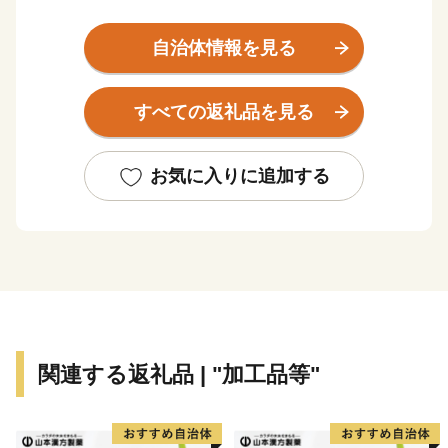
る「ふるさとみなべ町」に親しみや共感を持ってくださ
っている皆様、みなべ町を応援してくださいませんか。
自治体情報を見る
みなべ町の基幹産業である、梅を生産するシステムが、
平成27年12月15日（火）にFAO（国際連合食糧農業機
すべての返礼品を見る
関本部）で開催された「GIAHS運営・科学合同委員
会」において、世界農業遺産に認定されました。
お気に入りに追加する
関連する返礼品 | "加工品等"