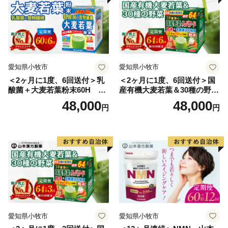
愛知県小牧市
愛知県小牧市
＜2ヶ月に1度、6回送付＞乳
＜2ヶ月に1度、6回送付＞国
酸菌＋大麦若葉粉末60H 山
産有機大麦若葉＆30種の野
本漢方 定期便
菜 山本漢方 定期便
48,000
48,000
円
円
愛知県小牧市
愛知県小牧市