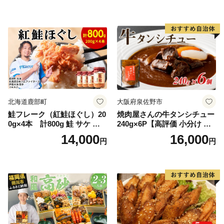
り 季節の花の蜜 トンガリ容
理 時短 リピート 保存 豚肉
器入り
特製 ポーク 大きめ ジューシ
ー ギフト お取り寄せ 日高市
北海道鹿部町
大阪府泉佐野市
鮭フレーク（紅鮭ほぐし）20
焼肉屋さんの牛タンシチュー
0g×4本 計800g 鮭 サケ 鮭
240g×6P【高評価 小分け 惣
ほぐし サケフレーク シャケ
菜 牛たん 一人暮らし 冷凍】
14,000
16,000
円
円
フレーク 鮭フレーク