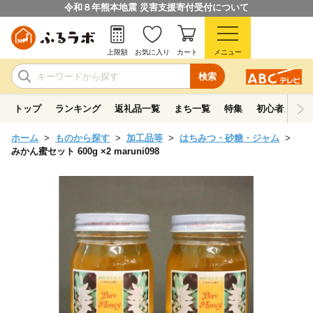
令和８年熊本地震 災害支援寄付受付について
上限額
お気に入り
カート
メニュー
検索
トップ
ランキング
返礼品一覧
まち一覧
特集
初心者ガイド
ホーム
ものから探す
加工品等
はちみつ・砂糖・ジャム
みかん蜜セット 600g ×2 maruni098