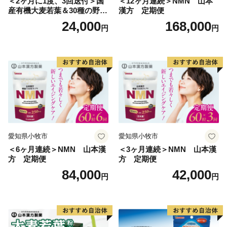
＜2ヶ月に1度、3回送付＞国
＜12ヶ月連続＞NMN 山本
産有機大麦若葉＆30種の野
漢方 定期便
菜 山本漢方 定期便
24,000
168,000
円
円
愛知県小牧市
愛知県小牧市
＜6ヶ月連続＞NMN 山本漢
＜3ヶ月連続＞NMN 山本漢
方 定期便
方 定期便
84,000
42,000
円
円