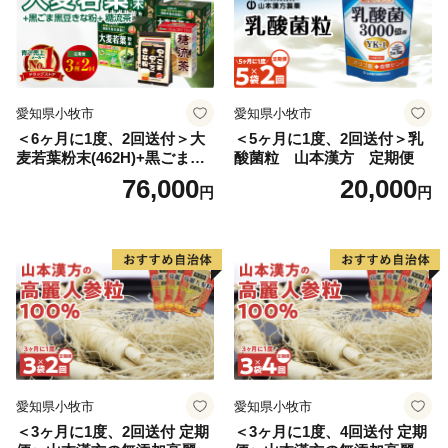
愛知県小牧市
愛知県小牧市
＜6ヶ月に1度、2回送付＞大
＜5ヶ月に1度、2回送付＞乳
麦若葉粉末(462H)+黒ごま黒
酸菌粒 山本漢方 定期便
豆きな粉+ 糖流茶 山本漢
76,000
20,000
円
円
方 定期便
愛知県小牧市
愛知県小牧市
＜3ヶ月に1度、2回送付 定期
＜3ヶ月に1度、4回送付 定期