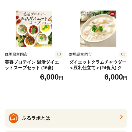
根県雲南市/株式会社アルプ
ロン [AIEN005]
群馬県富岡市
群馬県富岡市
美容プロテイン 温活ダイエ
ダイエットクラムチャウダー
ットスープセット (16食) 小
＜豆乳仕立て＞(24食入) クラ
分け スープ 食べ比べ セット
ムチャウダー 豆乳 ダイエッ
6,000
6,000
円
円
詰合せ クラムチャウダー チ
ト スープ プロテイン たんぱ
ゲ コーン ポタージュ トマト
く質 食物繊維 食品 F20E-799
温活 ダイエット 美容 プロテ
イン 食品 F20E-809
ふるラボとは