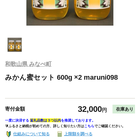
和歌山県 みなべ町
みかん蜜セット 600g ×2 maruni098
32,000
寄付金額
在庫あり
円
一度に決済する
返礼品数は３つ以内
を推奨しております。
🔰ふるさと納税が初めての方、詳しく知りたい方は
こちら
でご確認ください。
仕組みについて知る
上限額を調べる