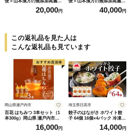
便＞山本漢方の無添加高麗人
便＞山本漢方の無添加高麗人
参粒
参粒
20,000
40,000
円
円
この返礼品を見た人は
こんな返礼品も見ています
岡山県瀬戸内市
埼玉県日高市
百花 はちみつ 3本セット（1
餃子のはながさ ホワイト餃
本300g）岡山県 瀬戸内市産
子 64個 16個×4パック 冷凍
石黒農園 ヨーグルト パン 砂
中華 点心 B級グルメ ご当地
16,000
14,000
円
円
糖の代わり 香り高い いい香
野菜 おつまみ おかず 簡単調