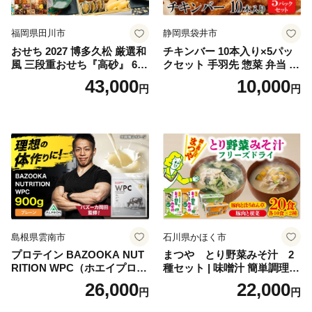
福岡県田川市
静岡県袋井市
おせち 2027 博多久松 厳選和
チキンバー 10本入り×5パッ
風 三段重おせち『高砂』 6.5
クセット 手羽先 惣菜 弁当 お
寸 3段重 2～3人前 おせち料
かず お酒 おつまみ ギフト キ
43,000
10,000
円
円
理 重箱 お正月 冷凍おせち 縁
ャンプ アウトドア キャンプ
起物 祝箸付 福岡 お節 オセチ
飯 保存食 非常食 鶏肉 肉 お
oseti osechi お祝い 迎春おせ
肉 鶏 人気 厳選 静岡県袋井市
ち 本格おせち おせち予約 年
末 年始 お取り寄せ 新春 贅沢
おせち こだわりおせち 惣菜
老舗おせち ふるさと納税お
せち 御節 お節料理 正月 調理
不要 おせち料理2027
島根県雲南市
石川県かほく市
プロテイン BAZOOKA NUT
まつや とり野菜みそ汁 2
RITION WPC（ホエイプロテ
種セット | 味噌汁 簡単調理
イン）＜プレーン＞ 900g｜
お味噌 おみそ みそ とり野菜
26,000
22,000
円
円
バズーカ岡田監修・植物由来
時短料理 時短ごはん ご当地
の甘味料使用・国内製造 島
フリーズドライ