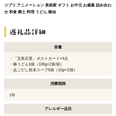
ジブリ アニメーション 美術家 ギフト お中元 お歳暮 詰め合わ
せ 和食 郷土 料理 うどん 椿油
容量
・「五島百景」ポストカード×4点
・椿うどん6袋（100g×2束/袋）
・あごだし粉末スープ6袋（10g×2/袋）
消費期限
1年
アレルギー
品目