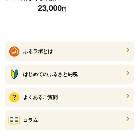
どん さぬきうどん 生麵 うど
23,000
円
んセット カレーうどん 生う
どん 食べ比べ 麺 麺類 ギフト
香川 香川県 高松
ふるラボとは
はじめてのふるさと納税
よくあるご質問
コラム