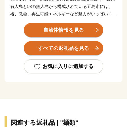
有人島と53の無人島から構成されている五島市には、
椿、教会、再生可能エネルギーなど魅力がいっぱい！
鮮魚、五島牛、美豚、地鶏や椿油など、フレッシュな返
礼品をお届けします。
自治体情報を見る
平成３０年７月には「長崎と天草地方の潜伏キリシタン
関連遺産」が世界遺産に登録されました。 五島市には
すべての返礼品を見る
「久賀島の集落」と「奈留の江上集落」の２つの構成資
産があります。
厳しい禁教期を生き抜いた信徒を見守ってきた教会が、
お気に入りに追加する
今でも静かに佇んでいます。
関連する返礼品 | "麺類"