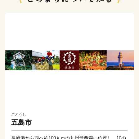
ごとうし
五島市
長崎港から西へ約100ｋｍの九州最西端に位置し、10の