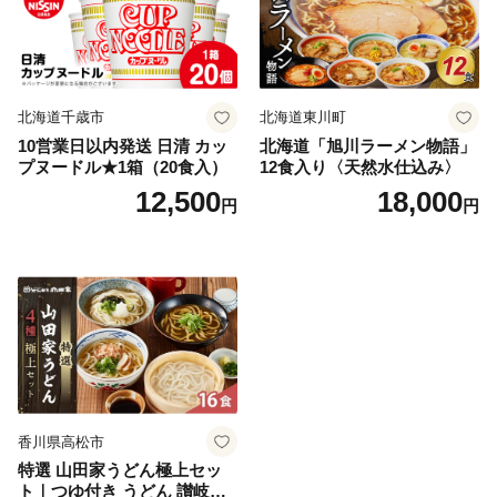
北海道千歳市
北海道東川町
10営業日以内発送 日清 カッ
北海道「旭川ラーメン物語」
プヌードル★1箱（20食入）
12食入り〈天然水仕込み〉
12,500
18,000
円
円
香川県高松市
特選 山田家うどん極上セッ
ト｜つゆ付き うどん 讃岐う