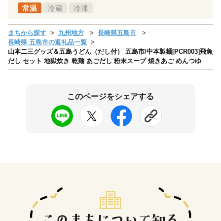
常温
冷蔵
冷凍
まちから探す
九州地方
長崎県五島市
長崎県 五島市の返礼品一覧
山本二三グッズ＆五島うどん（だし付） 五島市/中本製麺[PCR003]飛魚
だし セット 地獄炊き 乾麺 あごだし 粉末スープ 焼きあご めんつゆ
このページをシェアする