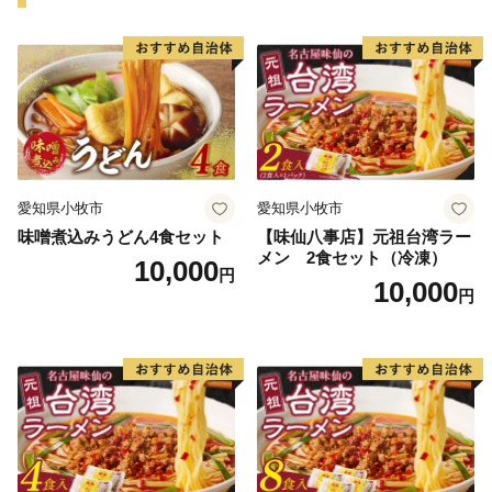
愛知県小牧市
愛知県小牧市
味噌煮込みうどん4食セット
【味仙八事店】元祖台湾ラー
メン 2食セット（冷凍）
10,000
円
10,000
円