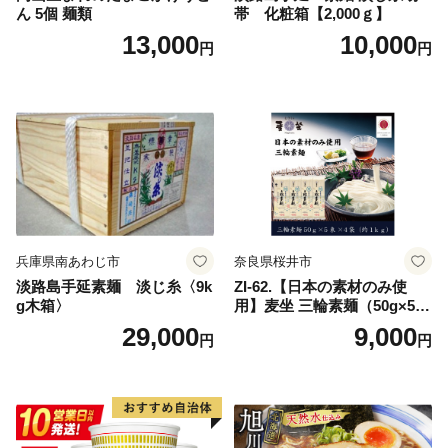
ん 5個 麺類
帯 化粧箱【2,000ｇ】
13,000
10,000
円
円
兵庫県南あわじ市
奈良県桜井市
淡路島手延素麺 淡じ糸〈9k
ZI-62.【日本の素材のみ使
g木箱〉
用】麦坐 三輪素麺（50g×5束
×4袋）
29,000
9,000
円
円