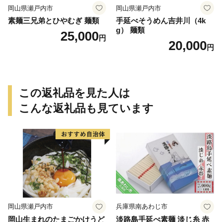
岡山県瀬戸内市
岡山県瀬戸内市
素麺三兄弟とひやむぎ 麺類
手延べそうめん吉井川（4k
g） 麺類
25,000
円
20,000
円
この返礼品を見た人は
こんな返礼品も見ています
岡山県瀬戸内市
兵庫県南あわじ市
岡山生まれのたまごかけうど
淡路島手延べ素麺 淡じ糸 赤