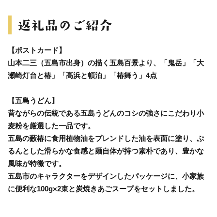
【ポストカード】
山本二三（五島市出身）の描く五島百景より、「鬼岳」「大
瀬崎灯台と椿」「高浜と頓泊」「椿舞う」4点
【五島うどん】
昔ながらの伝統である五島うどんのコシの強さにこだわり小
麦粉を厳選した一品です。
五島の藪椿に食用植物油をブレンドした油を表面に塗り、ぷ
るんとした滑らかな食感と麺自体が持つ素朴であり、豊かな
風味が特徴です。
五島市のキャラクターをデザインしたパッケージに、小家族
に便利な100g×2束と炭焼きあごスープをセットしました。