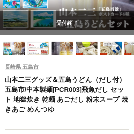
受付終了
長崎県 五島市
山本二三グッズ＆五島うどん（だし付）
五島市/中本製麺[PCR003]飛魚だし セッ
ト 地獄炊き 乾麺 あごだし 粉末スープ 焼
きあご めんつゆ