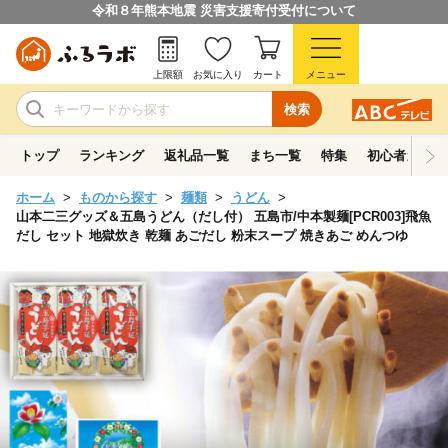
令和８年熊本地震 災害支援寄付受付について
上限額
お気に入り
カート
メニュー
検索
トップ
ランキング
返礼品一覧
まち一覧
特集
初心者ガイド
ホーム
ものから探す
麺類
うどん
山本二三グッズ＆五島うどん（だし付） 五島市/中本製麺[PCR003]飛魚
だし セット 地獄炊き 乾麺 あごだし 粉末スープ 焼きあご めんつゆ