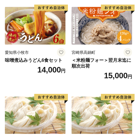
愛知県小牧市
宮崎県高鍋町
味噌煮込みうどん6食セット
＜米粉麺フォー＞翌月末迄に
順次出荷
14,000
円
15,000
円