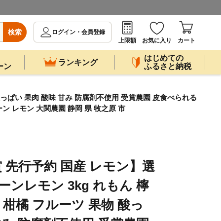
検索
ログイン・会員登録
上限額
お気に入り
カート
はじめての
ランキング
ーン
ふるさと納税
 酸っぱい 果肉 酸味 甘み 防腐剤不使用 受賞農園 皮食べられる
 レモン 大関農園 静岡 県 牧之原 市
 先行予約 国産 レモン】選
ーンレモン 3kg れもん 檸
類 柑橘 フルーツ 果物 酸っ