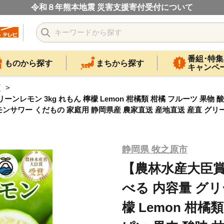
令和８年熊本地震 災害支援寄付受付について
番組･特集
ものから探す
まちから探す
キャンペ
類
ンレモン 3kg れもん 檸檬 Lemon 柑橘類 柑橘 フルーツ 果物
サワー くだもの 家庭用 静岡県産 農家直送 産地直送 産直 グリーン
静岡県 牧之原市
【農林水産大臣賞
べる 内容量 グリ
檬 Lemon 柑橘