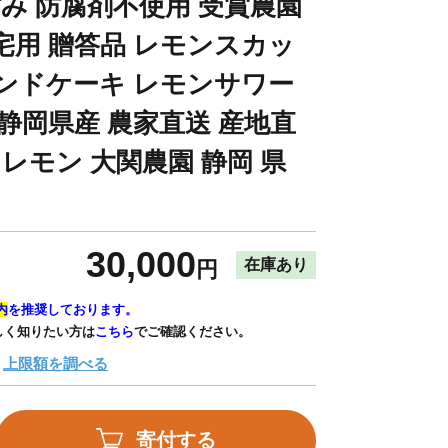
甘み 防腐剤不使用 受賞農園
宅用 贈答品 レモンスカッ
ンドケーキ レモンサワー
 静岡県産 農家直送 産地直
 レモン 大関農園 静岡 県
30,000
在庫あり
円
内
を推奨しております。
しく知りたい方は
こちら
でご確認ください。
上限額を調べる
寄付する