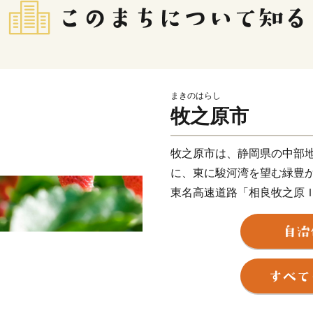
まきのはらし
牧之原市
牧之原市は、静岡県の中部
に、東に駿河湾を望む緑豊
東名高速道路「相良牧之原
岡空港と、陸・海・空それ
牧之原市には、日本有数の
ーチがあり,夏には、遠浅で
客が訪れます。
また、サーフポイントも点
が集まり、一年を通して賑