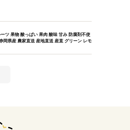
ルーツ 果物 酸っぱい 果肉 酸味 甘み 防腐剤不使
静岡県産 農家直送 産地直送 産直 グリーン レモ