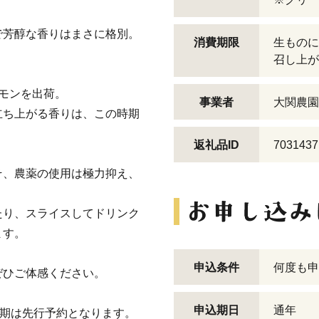
で芳醇な香りはまさに格別。
消費期限
生ものに
。
召し上が
モンを出荷。
事業者
大関農園
立ち上がる香りは、この時期
返礼品ID
7031437
そ、農薬の使用は極力抑え、
たり、スライスしてドリンク
ます。
申込条件
何度も申
ぜひご体感ください。
申込期日
通年
時期は先行予約となります。