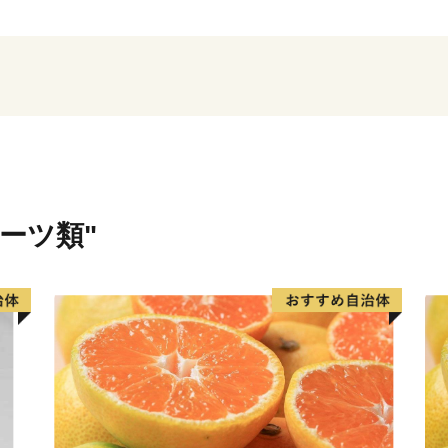
■□■…………………………
返礼品・証明書等のお問い
牧之原市ふるさと納税担当
TEL：050-1707-9298（平
ルーツ類"
※土日祝日、年末年始を除
E-mail：makinohara@furusa