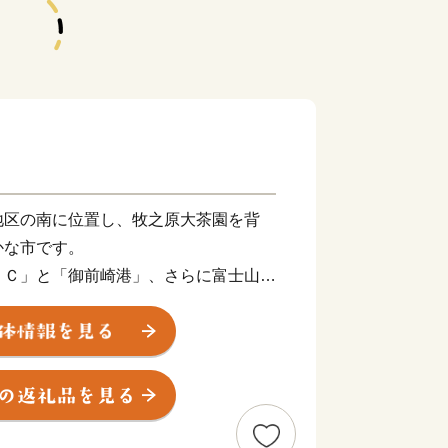
地区の南に位置し、牧之原大茶園を背
かな市です。
ＩＣ」と「御前崎港」、さらに富士山静
ぞれの玄関口を持つ市です。
海水浴場である静波海岸とさがらサンビ
波が静かなビーチに連日大勢の海水浴
在していて、県内外からサーファーたち
わっています。