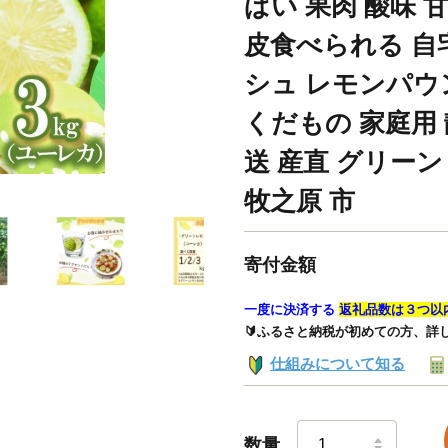
ぱい 果肉 酸味 
皮食べられる 自
シュ レモンパウ
くだもの 家庭用
送 産直 グリーン
牧之原 市
寄付金額
一度に決済する
返礼品数は３つ以
🔰ふるさと納税が初めての方、詳
仕組みについて知る
数量