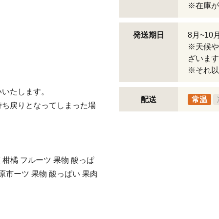
※在庫が
。
発送期日
8月~1
※天候や
ざいます
※それ以
。
いいたします。
配送
常温
持ち戻りとなってしまった場
 柑橘 フルーツ 果物 酸っぱ
之原市ーツ 果物 酸っぱい 果肉