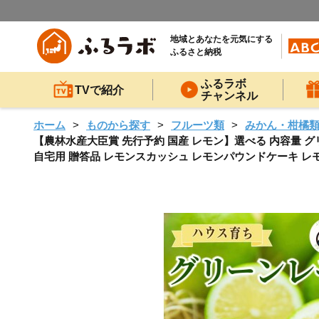
地域とあなたを元気にする
ふるさと納税
ふるラボ
TVで紹介
チャンネル
ホーム
ものから探す
フルーツ類
みかん・柑橘
【農林水産大臣賞 先行予約 国産 レモン】選べる 内容量 グリー
自宅用 贈答品 レモンスカッシュ レモンパウンドケーキ レモン