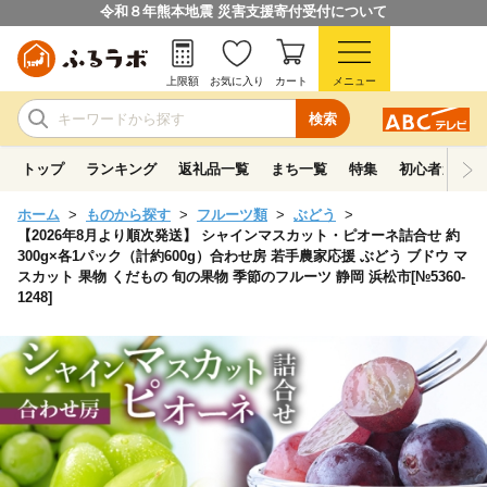
令和８年熊本地震 災害支援寄付受付について
上限額
お気に入り
カート
メニュー
検索
トップ
ランキング
返礼品一覧
まち一覧
特集
初心者ガイド
ホーム
ものから探す
フルーツ類
ぶどう
【2026年8月より順次発送】 シャインマスカット・ピオーネ詰合せ 約
300g×各1パック（計約600g）合わせ房 若手農家応援 ぶどう ブドウ マ
スカット 果物 くだもの 旬の果物 季節のフルーツ 静岡 浜松市[№5360-
1248]