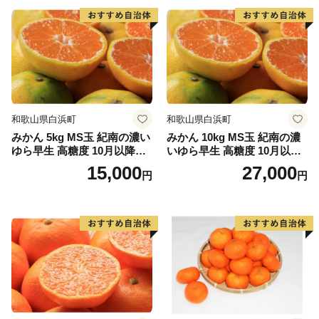
和歌山県白浜町
和歌山県白浜町
みかん 5kg MS玉 紀南の濃い
みかん 10kg MS玉 紀南の濃
ゆら早生 高糖度 10月以降発
いゆら早生 高糖度 10月以降
送 マルチ被覆栽培
発送 マルチ被覆栽培
15,000
27,000
円
円