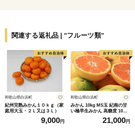
そして、旺盛なチャレンジ精神と起業意識の高い風土に
よって、オートバイ・繊維・楽器といった産業が集積す
る「ものづくりの街」でもあります。
世界トップレベルの企業を輩出し、体験できる産業観光
関連する返礼品 | "フルーツ類"
施設も年々充実しています。
さらに豊かな自然環境と都市部の調和、温暖な気候、魅
力ある食文化などにより、近年、観光地としての人気も
高まっています。
和歌山県白浜町
和歌山県白浜町
紀州完熟みかん１０ｋｇ（家
みかん 10kg MS玉 紀南の甘
庭用大玉・２Ｌ又は３Ｌ）
い極早生みかん 高糖度 10月
以降発送 マルチ被覆栽培
9,000
21,000
円
円