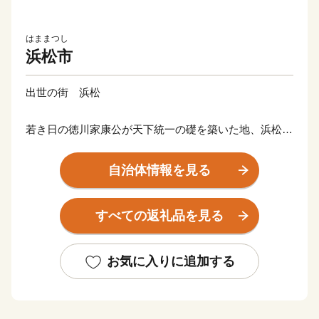
はままつし
浜松市
出世の街 浜松
若き日の徳川家康公が天下統一の礎を築いた地、浜松。
その後も水野忠邦など歴代城主の多くが幕府の要職への
出世しました。
自治体情報を見る
近代では、世界的な研究者や技術者、音楽家や芸術家を
輩出したほか、世界に名高い多くの企業が、浜松から生
すべての返礼品を見る
まれています。
浜松市は東京と大阪のほぼ中央に位置する、人口約80万
お気に入りに追加する
人の政令指定都市。北は天竜の美林、南は遠州灘、西は
浜名湖、東は天竜川と多様な自然に恵まれた土地です。