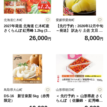
笛吹市 シャインマスカット
笛吹 葡萄 国産 ぶどう 人気
国産 1.2kg 先行｜
北海道仁木町
愛媛県愛南町
2027年発送 北海道 仁木町産
【先行予約：2026年12月中旬
さくらんぼ 紅秀峰 1.2kg (300
～発送】 訳あり 土佐 文旦 8k
g×4パック) Lサイズ以上 旬
g (Mサイズ以上サイズミック
26,000
8,000
円
円
桜桃 産地直送 サクランボ チ
ス) 8000円 わけあり ぶんた
ェリー フルーツ 果物 果物類
ん みかん mikan 蜜柑 ミカン
仁木町 仁木 [松山商店]
土佐文旦 家庭用 産地直送 国
産 農家直送 期間限定 特産品
サイズミックス くらもとフ
ァーム 愛南町 愛媛県
鳥取県大山町
山形県朝日町
DS-16 新甘泉梨 5kg（赤秀
＜ 先行予約 ＞ 山形県産 さく
限定）
らんぼ （ 佐藤錦 ・ 紅秀峰
） ご家庭用 M以上 700g 【20