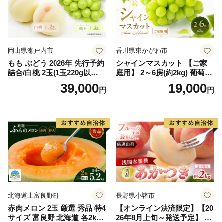
岡山県瀬戸内市
香川県東かがわ市
もも ぶどう 2026年 先行予約
シャインマスカット 【ご家
詰合/白桃 2玉(1玉220g以
庭用】 2～6房(約2kg) 葡萄 ぶ
上)・シャインマスカット 晴
どう ブドウ フルーツ 果物 く
39,000
19,000
円
円
王 2房(1房480g以上) 化粧箱
だもの 果実 旬の果物 旬のフ
入り 岡山県産 国産 フルーツ
ルーツ 香川 香川県 東かがわ
果物 ギフト
市
北海道上富良野町
長野県小諸市
赤肉メロン 2玉 厳選 秀品 特4
【オンライン決済限定】【20
サイズ 富良野 北海道 各2kg
26年8月上旬～発送予定】 先