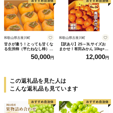
和歌山県古座川町
和歌山県古座川町
甘さが違う！とっても甘くな
【訳あり】2S～3Lサイズお
る生渋柿（平たねなし柿）吊
まかせ！有田みかん 10kg+2k
るし柿用 T字枝or吊るしクリ
g保証分 11月から12月下旬ま
50,000
12,000
円
円
ップ付約14.5～15kg 約60～
でに順次発送致します。 / 訳
90個＜2026年10月中旬～11
ありみかん 有田みかん みか
月上旬ごろ順次発送＞Ted【a
ん ミカン 蜜柑 柑橘 温州みか
rt015B】
ん 和歌山 ご家庭用
この返礼品を見た人は
こんな返礼品も見ています