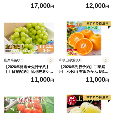
～2.6kg 2玉 セット ファーム
行予約 「浅間水蜜桃プレミ
17,000
12,000
円
円
富良野 メロン めろん 果物 く
アム」 もも あかつき 秀品 約
だもの フルーツ デザート 旬
2kg 5～9玉 贈答品 ふるさと
の果物 旬のフルーツ
納税 果物 桃 フルーツ モモ
果肉 長野県産 小諸市
山梨県笛吹市
和歌山県湯浅町
【2026年発送★先行予約】
【2026年先行予約】ご家庭
【土日祝配送】産地厳選シャ
用 和歌山 有田みかん 約10k
インマスカット1.2kg～1.3kg
g (2L、3Lサイズ)【湯浅町】
11,000
11,000
円
円
（2房～3房）※沖縄・離島配
_ZJ6079
送不可※ 106-003-sku02-26y
｜シャインマスカット 発送
笛吹市 山梨県 フルーツ 果物
ぶどう 葡萄 大粒 シャインマ
スカット おすすめ シャイン
マスカット 贈答 ギフト 産地