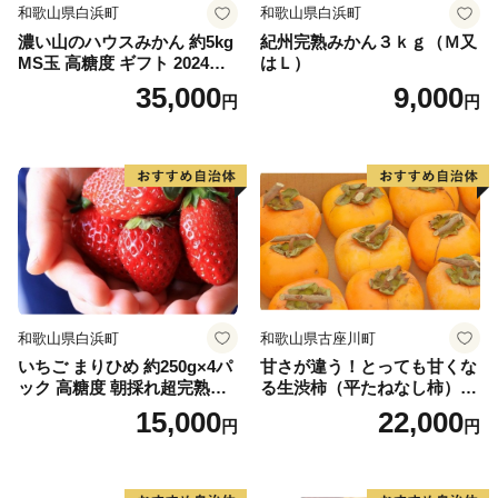
和歌山県白浜町
和歌山県白浜町
濃い山のハウスみかん 約5kg
紀州完熟みかん３ｋｇ（Ｍ又
MS玉 高糖度 ギフト 2024年7
はＬ）
月以降発送分
35,000
9,000
円
円
和歌山県白浜町
和歌山県古座川町
いちご まりひめ 約250g×4パ
甘さが違う！とっても甘くな
ック 高糖度 朝採れ超完熟ま
る生渋柿（平たねなし柿）吊
りひめ 1月以降発送分
るし柿用 T字枝or吊るしクリ
15,000
22,000
円
円
ップ付約4.5～5kg 約24～30
個＜2026年10月中旬～順次発
送＞-Ted【art016B】