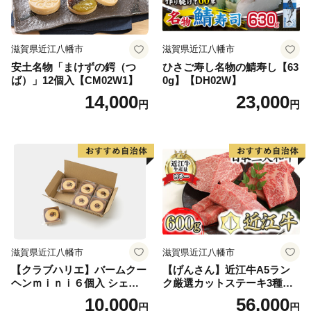
滋賀県近江八幡市
滋賀県近江八幡市
安土名物「まけずの鍔（つ
ひさご寿し名物の鯖寿し【63
ば）」12個入【CM02W1】
0g】【DH02W】
14,000
23,000
円
円
滋賀県近江八幡市
滋賀県近江八幡市
【クラブハリエ】バームクー
【げんさん】近江牛A5ラン
ヘンｍｉｎｉ６個入 シェア
ク厳選カットステーキ3種【6
ボックス 個包装【FC01W】
00g】【DG03W】（国産牛
10,000
56,000
円
円
和牛 ブランド牛 ブランド