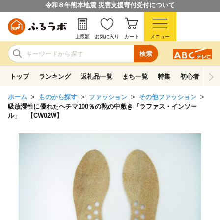
令和８年熊本地震 災害支援寄付受付について
上限額
お気に入り
カート
メニュー
検索
トップ
ランキング
返礼品一覧
まち一覧
特集
初心者ガイド
ホーム
ものから探す
ファッション
その他ファッション
吸放湿性に優れたヘチマ100％の靴の中敷き「ラファス・インソー
ル」 【CW02W】