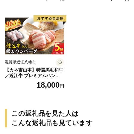
和牛 黒毛和牛 牛肉 肉
高級 人気 おすすめ 神戸
牛 松阪牛 に並ぶ 日本三大
和牛 近江牛）
滋賀県近江八幡市
【カネ吉山本】特選黒毛和牛
／近江牛 プレミアムハンバ
ーグ 5個箱入【750ｇ（約150
18,000
円
ｇ×5個）】【Y095W】
この返礼品を見た人は
こんな返礼品も見ています