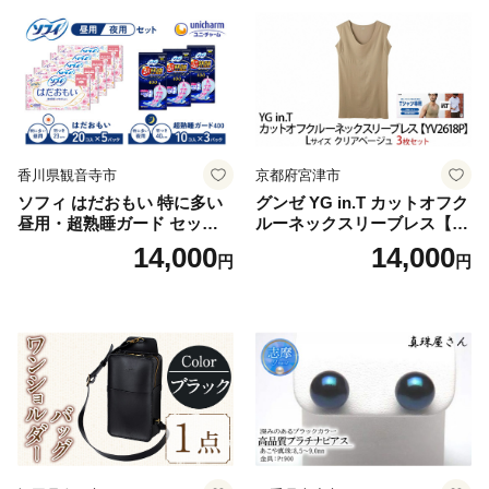
香川県観音寺市
京都府宮津市
ソフィ はだおもい 特に多い
グンゼ YG in.T カットオフク
昼用・超熟睡ガード セット
ルーネックスリーブレス【Y
羽付き ナプキン 生理用品 サ
V2618P】Lサイズ クリアベ
14,000
14,000
円
円
ニタリー ユニ・チャーム
ージュ3枚セット [№5716-04
32]