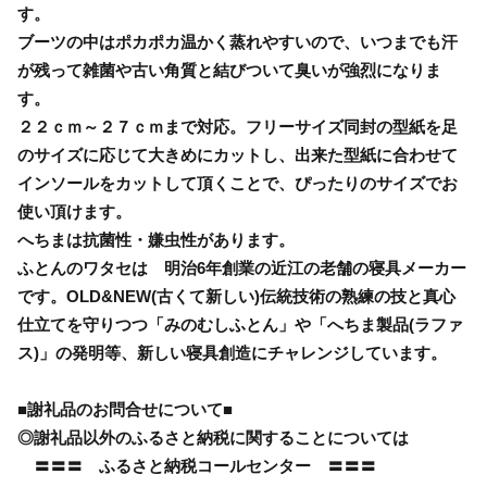
す。
ブーツの中はポカポカ温かく蒸れやすいので、いつまでも汗
が残って雑菌や古い角質と結びついて臭いが強烈になりま
す。
２２ｃｍ～２７ｃｍまで対応。フリーサイズ同封の型紙を足
のサイズに応じて大きめにカットし、出来た型紙に合わせて
インソールをカットして頂くことで、ぴったりのサイズでお
使い頂けます。
へちまは抗菌性・嫌虫性があります。
ふとんのワタセは 明治6年創業の近江の老舗の寝具メーカー
です。OLD&NEW(古くて新しい)伝統技術の熟練の技と真心
仕立てを守りつつ「みのむしふとん」や「へちま製品(ラファ
ス)」の発明等、新しい寝具創造にチャレンジしています。
■謝礼品のお問合せについて■
◎謝礼品以外のふるさと納税に関することについては
〓〓〓 ふるさと納税コールセンター 〓〓〓