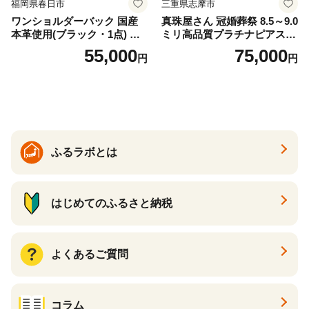
福岡県春日市
三重県志摩市
ワンショルダーバック 国産
真珠屋さん 冠婚葬祭 8.5～9.0
本革使用(ブラック・1点) 鞄
ミリ高品質プラチナピアス P
バック バッグ カバン レザー
t900 志摩産アコヤ真珠 ブラ
55,000
75,000
円
円
国産 日本製 牛革 黒 革 革製
ックパール 黒真珠
品 手作り 男性 女性 レディー
ス メンズ【ksg1307-bk】【Z
enis】
ふるラボとは
はじめてのふるさと納税
よくあるご質問
コラム