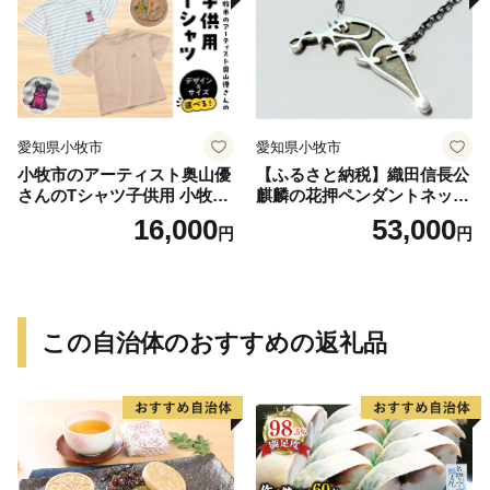
愛知県小牧市
愛知県小牧市
小牧市のアーティスト奥山優
【ふるさと納税】織田信長公
さんのTシャツ子供用 小牧市
麒麟の花押ペンダントネック
制70周年記念
レス
16,000
53,000
円
円
この自治体のおすすめの返礼品