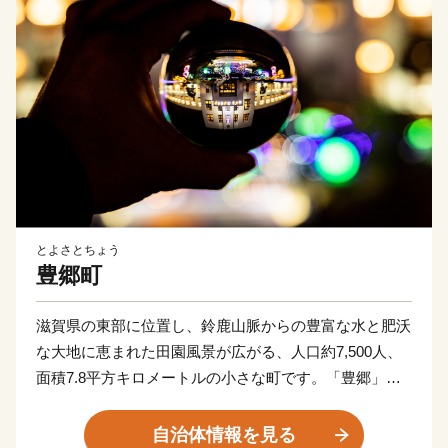
とよさとちょう
豊郷町
滋賀県の東部に位置し、鈴鹿山脈からの豊富な水と肥沃
な大地に恵まれた田園風景が広がる、人口約7,500人、
面積7.8平方キロメートルの小さな町です。「豊郷」と
は、米穀の豊穣を願って命名されたと言われており、古
くから稲作が主産業でした。また、近江商人をはじめ幾
自治体情報を見る