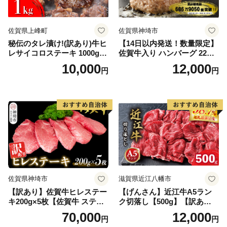
佐賀県上峰町
佐賀県神埼市
秘伝のタレ漬け!(訳あり)牛ヒ
【14日以内発送！数量限定】
レサイコロステーキ 1000g
佐賀牛入り ハンバーグ 22個
【B-1098-AS】
2.6kg(120g×22個)【佐賀牛
10,000
12,000
円
円
黒毛和牛 ブランド牛 九州 ハ
ンバーグ 牛肉 豚肉 国産 お弁
当 おかず 惣菜 おすすめ 人
気】(H083106)
佐賀県神埼市
滋賀県近江八幡市
【訳あり】佐賀牛ヒレステー
【げんさん】近江牛A5ラン
キ200g×5枚【佐賀牛 ステー
ク切落し【500g】【訳あり】
キ ブランド肉 ヒレ肉 フィレ
【DG12W】
70,000
12,000
円
円
肉 ジューシー ヘルシー】(H0