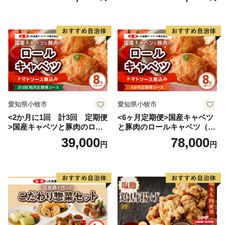
愛知県小牧市
愛知県小牧市
<2か月に1回 計3回 定期便
<6ヶ月定期便>国産キャベツ
>国産キャベツと豚肉のロー
と豚肉のロールキャベツ（4P
ルキャベツ（4P入り）
入り）
39,000
78,000
円
円