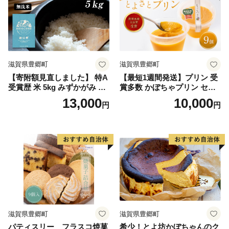
滋賀県豊郷町
滋賀県豊郷町
【寄附額見直しました】 特A
【最短1週間発送】プリン 受
受賞歴 米 5kg みずかがみ 無
賞多数 かぼちゃプリン セッ
洗米 令和7年産 お米 ミズカ
ト とよさとプリン満足セッ
13,000
10,000
円
円
ガミ 近江米 こめ コメ
ト（9個入り）
滋賀県豊郷町
滋賀県豊郷町
パティスリー フラスコ焼菓
希少！とよ坊かぼちゃんのク