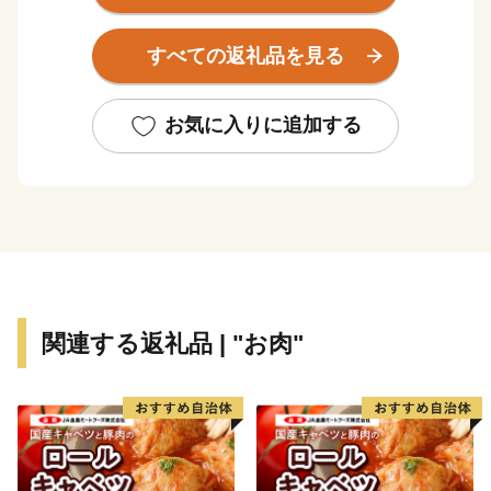
多の傑出した先人を世に送り出したことや江州音頭の発
祥地としても知られており、心和む町並みの中に歴史と
すべての返礼品を見る
ロマンが溢れています。
★ABCテレビのニュース情報番組「キャスト」で 近江
お気に入りに追加する
の地酒 『長寿金亀』 が紹介されました！
👉近江の地酒「長寿金亀」2本セット
👉厳選セット 金亀 生原酒 720ml×6本セット
👉旨味別格 金亀 火入れ 720ml×6本セット
関連する返礼品 | "お肉"