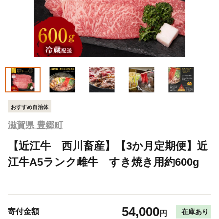
おすすめ自治体
滋賀県 豊郷町
【近江牛 西川畜産】【3か月定期便】近
江牛A5ランク雌牛 すき焼き用約600g
54,000
寄付金額
在庫あり
円