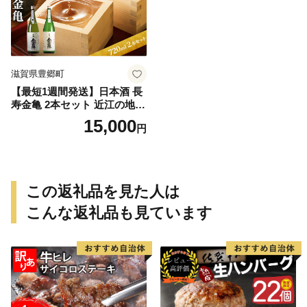
滋賀県豊郷町
【最短1週間発送】日本酒 長
寿金亀 2本セット 近江の地酒
酒 お酒 地酒 アルコール セッ
15,000
円
ト 詰め合わせ
この返礼品を見た人は
こんな返礼品も見ています