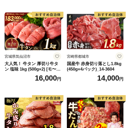
65175)
宮城県気仙沼市
宮崎県都城市
大人気！ 牛タン 厚切り牛タ
国産牛 赤身切り落とし1.8kg
ン 塩味 1kg (500g×2) [モ〜ラ
(450g×4パック)_14-3604
ンド 宮城県 気仙沼市 205646
16,000
14,000
円
円
60] 肉 牛肉 精肉 牛たん 牛タ
ン塩 牛たん塩 冷凍 焼肉 BB
Q アウトドア バーベキュー
厚切り タン