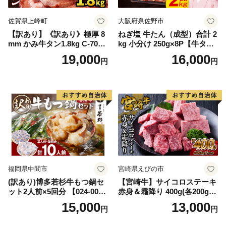
佐賀県上峰町
大阪府泉佐野市
【訳あり】《訳あり》極厚 8
ねぎ塩 牛たん（成型）合計 2
mm かみ牛タン1.8kg C-709-
kg 小分け 250g×8P【牛タン
AS
牛肉 焼肉用 薄切り 訳あり サ
19,000
16,000
円
円
イズ不揃い】
福岡県中間市
宮崎県えびの市
(訳あり)博多若杉牛もつ鍋セ
【宮崎牛】サイコロステーキ
ット2人前×5回分 【024-002
赤身＆霜降り 400g(各200g×
7】
１P 計2P) 真空パック 冷凍
15,000
13,000
円
円