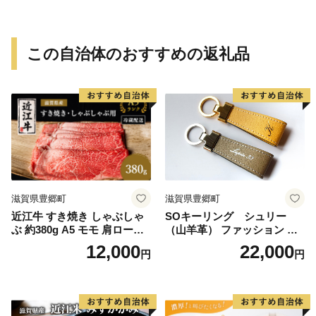
この自治体のおすすめの返礼品
滋賀県豊郷町
滋賀県豊郷町
近江牛 すき焼き しゃぶしゃ
SOキーリング シュリー
ぶ 約380g A5 モモ 肩ロース
（山羊革） ファッション 小
肉の千石屋 牛肉 黒毛和牛
物 アクセサリー 雑貨 日用品
12,000
22,000
円
円
文房具 レザー 高級革 名入れ
贈り物