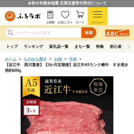
令和８年熊本地震 災害支援寄付受付について
上限額
お気に入り
カート
メニュー
検索
トップ
ランキング
返礼品一覧
まち一覧
特集
初心者ガイド
ホーム
ものから探す
お肉
牛肉
【近江牛 西川畜産】【3か月定期便】近江牛A5ランク雌牛 すき焼き
用約600g