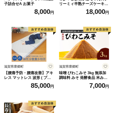
子詰合せA お菓子
リーミィ半熟チーズケーキ
（バスク風） お菓子 洋菓子
8,000
18,000
円
円
滋賀県豊郷町
滋賀県豊郷町
【腰痛予防・腰痛改善】アキ
味噌 びわこみそ 3kg 無添加
レス マットレス 波形 ( プロ
調味料 みそ 発酵食品 米みそ
ファイル ) 加工 コスパ 体圧
麹 大豆 手造り
85,000
7,000
円
円
分散 敷き布団 かため 8cm 18
0N シングル 寝具 腰痛改善
マットレス 折りたたみ シン
グルマットレス 日用品 滋賀
県 豊郷町