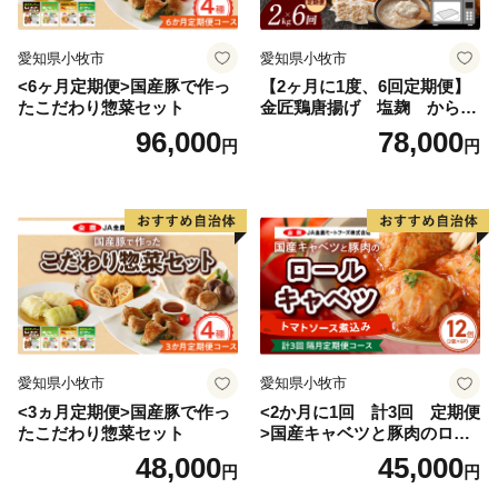
愛知県小牧市
愛知県小牧市
<6ヶ月定期便>国産豚で作っ
【2ヶ月に1度、6回定期便】
たこだわり惣菜セット
金匠鶏唐揚げ 塩麹 からあ
げ
96,000
78,000
円
円
愛知県小牧市
愛知県小牧市
<3ヵ月定期便>国産豚で作っ
<2か月に1回 計3回 定期便
たこだわり惣菜セット
>国産キャベツと豚肉のロー
ルキャベツ（6P入り）
48,000
45,000
円
円