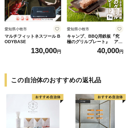
愛知県小牧市
愛知県小牧市
マルチフィットネスツール B
キャンプ、BBQ用鉄板『究
ODYBASE
極のグリルプレート』 アウ
トドア用品 レジャー キャン
130,000
40,000
円
円
プ バーベキュー BBQ 鉄板
この自治体のおすすめの返礼品