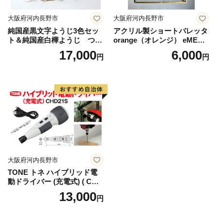
大阪府河内長野市
大阪府河内長野市
純国産黒文字ようじ3色セッ
アクリル製ショートバレッタ
ト＆純国産白樺ようじ つま
orange（オレンジ） eME b
ようじ
arretta 2 short 髪留め ヘアク
17,000
6,000
円
円
リップ ヘアアクセサリー こ
だわりの逸品 地域特産品 ギ
フト 自分用 人気 おすすめ
大阪府河内長野市
TONE トネ ハイブリッド電
動ドライバー (充電式) ( CHD
21S ) 15001-40000406 ｜ 工
13,000
円
具 整備士 自動車 バイク DIY
メンテナンス