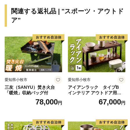
時を超え、時に合わせて見守り続ける癒しの聖地～」と
関連する返礼品 | "スポーツ・アウトド
いうタイトルで申請したストーリーが、文化庁より日本
ア"
遺産に認定されました。
★ABCテレビのニュース情報番組「newsおかえり」で
純国産楊枝セットが紹介されました！
👉【国産白樺つまようじ5箱＋国産黒文字楊枝3本入り
×2個】
👉【国産白樺つまようじ10箱＋国産黒文字楊枝3本入り
×4個】
愛知県小牧市
愛知県小牧市
三友（SANYU）焚き火台
アイアンラック タイプB
「暖焼」収納バッグ付
インテリア アウトドア用品
レジャー キャンプ
78,000
67,000
円
円