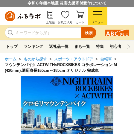
令和８年熊本地震 災害支援寄付受付について
上限額
お気に入り
カート
メニュー
検索
トップ
ランキング
返礼品一覧
まち一覧
特集
初心者ガイド
ホーム
ものから探す
スポーツ・アウトドア
自転車
マウンテンバイク ACTWITH×ROCKBIKES コラボレーション M
(420mm):適応身長165cm～185cm オリジナル 完成車