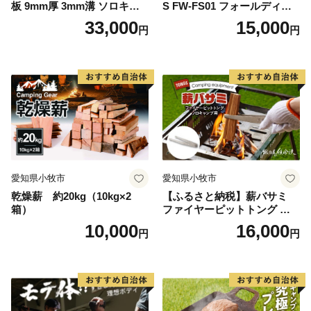
板 9mm厚 3mm溝 ソロキャ
S FW-FS01 フォールディン
ンプ用 専用ハンドル付き ス
グ キャンプストーブ専用 五
33,000
15,000
円
円
ノーピーク アルミパーソナ
徳リング
ルクッカーサイズ
愛知県小牧市
愛知県小牧市
乾燥薪 約20kg（10kg×2
【ふるさと納税】薪バサミ
箱）
ファイヤーピットトング ソ
ロキャンプ用 コンパクト ス
10,000
16,000
円
円
テンレス材 軽量 アウトドア
BBQ グランピング 強度を維
持 掴みやすい工夫 サビに強
い 繰り返し使える 日本製 安
心 鍛冶屋の頓珍漢 愛知県 送
料無料