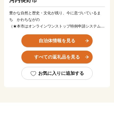
河内長野市
豊かな自然と歴史・文化が残り、今に息づいているま
ち かわちながの
（★本市はオンラインワンストップ特例申請システム
「IAM」対応自治体です。）
自治体情報を見る
河内長野市は大阪府の南東、面積の7割は森林という
「自然豊かなまち」です。 市の玄関口「河内長野駅」
すべての返礼品を見る
へは南海高野線なんば駅から電車で約30分。市街地から
少し離れると、滝畑ダムの上流に大小様々な滝が流れ、
キャンプに最適。標高897メートルの岩湧山山頂は、秋
お気に入りに追加する
になるとススキの宝庫に。 市内には多くの文化財が現
存し、その数は全国でも有数。また、市内を高野街道が
縦断し、歴史の舞台となった寺社や山城が遺されるなど
の本市の特性をふまえて、令和元年に「中世に出逢える
まち～千年にわたり護られてきた中世文化遺産の宝庫
～」、令和２年に「女性とともに今に息づく女人高野～