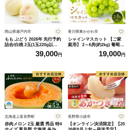
岡山県瀬戸内市
香川県東かがわ市
もも ぶどう 2026年 先行予約
シャインマスカット 【ご家
詰合/白桃 2玉(1玉220g以
庭用】 2～6房(約2kg) 葡萄 ぶ
上)・シャインマスカット 晴
どう ブドウ フルーツ 果物 く
39,000
19,000
円
円
王 2房(1房480g以上) 化粧箱
だもの 果実 旬の果物 旬のフ
入り 岡山県産 国産 フルーツ
ルーツ 香川 香川県 東かがわ
果物 ギフト
市
北海道上富良野町
長野県小諸市
赤肉メロン 2玉 厳選 秀品 特4
【オンライン決済限定】【20
サイズ 富良野 北海道 各2kg
26年8月上旬～発送予定】 先