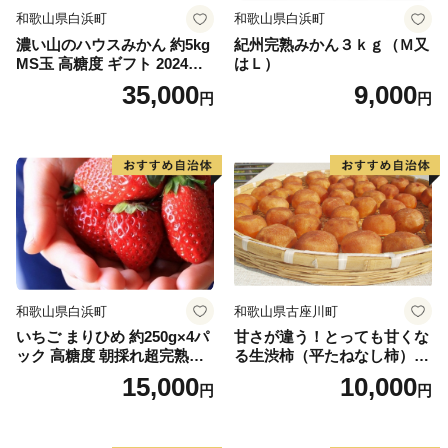
和歌山県白浜町
和歌山県白浜町
濃い山のハウスみかん 約5kg
紀州完熟みかん３ｋｇ（Ｍ又
MS玉 高糖度 ギフト 2024年7
はＬ）
月以降発送分
35,000
9,000
円
円
和歌山県白浜町
和歌山県古座川町
いちご まりひめ 約250g×4パ
甘さが違う！とっても甘くな
ック 高糖度 朝採れ超完熟ま
る生渋柿（平たねなし柿）あ
りひめ 1月以降発送分
んぽ柿用 T軸枝無 約1.5～2kg
15,000
10,000
円
円
6～12玉＜2026年10月中旬
～順次発送＞【art018B】