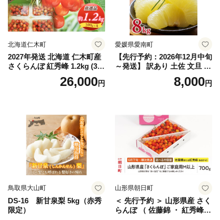
笛吹市 シャインマスカット
笛吹 葡萄 国産 ぶどう 人気
国産 1.2kg 先行｜
北海道仁木町
愛媛県愛南町
2027年発送 北海道 仁木町産
【先行予約：2026年12月中旬
さくらんぼ 紅秀峰 1.2kg (300
～発送】 訳あり 土佐 文旦 8k
g×4パック) Lサイズ以上 旬
g (Mサイズ以上サイズミック
26,000
8,000
円
円
桜桃 産地直送 サクランボ チ
ス) 8000円 わけあり ぶんた
ェリー フルーツ 果物 果物類
ん みかん mikan 蜜柑 ミカン
仁木町 仁木 [松山商店]
土佐文旦 家庭用 産地直送 国
産 農家直送 期間限定 特産品
サイズミックス くらもとフ
ァーム 愛南町 愛媛県
鳥取県大山町
山形県朝日町
DS-16 新甘泉梨 5kg（赤秀
＜ 先行予約 ＞ 山形県産 さく
限定）
らんぼ （ 佐藤錦 ・ 紅秀峰
） ご家庭用 M以上 700g 【20