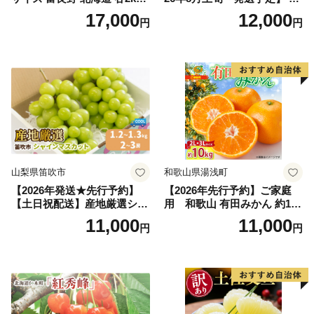
～2.6kg 2玉 セット ファーム
行予約 「浅間水蜜桃プレミ
17,000
12,000
円
円
富良野 メロン めろん 果物 く
アム」 もも あかつき 秀品 約
だもの フルーツ デザート 旬
2kg 5～9玉 贈答品 ふるさと
の果物 旬のフルーツ
納税 果物 桃 フルーツ モモ
果肉 長野県産 小諸市
山梨県笛吹市
和歌山県湯浅町
【2026年発送★先行予約】
【2026年先行予約】ご家庭
【土日祝配送】産地厳選シャ
用 和歌山 有田みかん 約10k
インマスカット1.2kg～1.3kg
g (2L、3Lサイズ)【湯浅町】
11,000
11,000
円
円
（2房～3房）※沖縄・離島配
_ZJ6079
送不可※ 106-003-sku02-26y
｜シャインマスカット 発送
笛吹市 山梨県 フルーツ 果物
ぶどう 葡萄 大粒 シャインマ
スカット おすすめ シャイン
マスカット 贈答 ギフト 産地