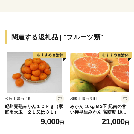
町の「これから」をぜひふるさと納税寄付で応援してく
ださい。ステキな田舎の未来を一緒につくりましょう。
関連する返礼品 | "フルーツ類"
和歌山県白浜町
和歌山県白浜町
紀州完熟みかん１０ｋｇ（家
みかん 10kg MS玉 紀南の甘
庭用大玉・２Ｌ又は３Ｌ）
い極早生みかん 高糖度 10月
以降発送 マルチ被覆栽培
9,000
21,000
円
円