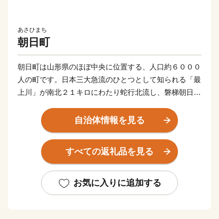
あさひまち
朝日町
朝日町は山形県のほぼ中央に位置する、人口約６０００
人の町です。日本三大急流のひとつとして知られる「最
上川」が南北２１キロにわたり蛇行北流し、磐梯朝日国
立公園をはじめとする原生林野が町土の７３％ほどを占
める、自然豊かなところです。
自治体情報を見る
最上川の両岸に沿った河岸段丘は、果樹栽培に適した肥
沃な土地で、１３０年以上の栽培歴を持つりんごは町の
すべての返礼品を見る
シンボルとなっています。そのほかにも、良質なブドウ
からつくられるワインなど誇れる宝がたくさんあり、町
民一人ひとりが誠実な営みを続けています。
お気に入りに追加する
小さい町ながら、農業をはじめ、観光や教育など、まだ
まだ力を入れていきたいことがたくさんあります。朝日