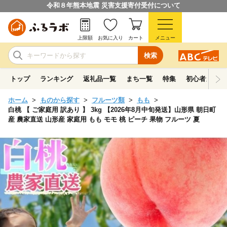
令和８年熊本地震 災害支援寄付受付について
上限額
お気に入り
カート
メニュー
検索
トップ
ランキング
返礼品一覧
まち一覧
特集
初心者ガイド
ホーム
ものから探す
フルーツ類
もも
白桃 【 ご家庭用 訳あり 】 3kg 【2026年8月中旬発送】山形県 朝日町
産 農家直送 山形産 家庭用 もも モモ 桃 ピーチ 果物 フルーツ 夏