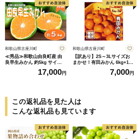
和歌山県古座川町
和歌山県古座川町
≪秀品≫和歌山由良町産 由
【訳あり】2S～3Lサイズお
良早生みかん 約5kg サイズお
まかせ！有田みかん 6kg+1kg
まかせ【sml106C】
保証分 11月から12月下旬ま
17,000
7,000
円
円
でに順次発送致します。 / 訳
ありみかん 有田みかん みか
ん ミカン 蜜柑 柑橘 温州みか
ん 和歌山 ご家庭用
この返礼品を見た人は
こんな返礼品も見ています