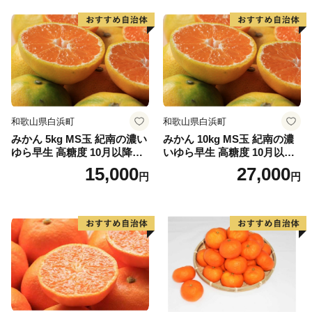
和歌山県白浜町
和歌山県白浜町
みかん 5kg MS玉 紀南の濃い
みかん 10kg MS玉 紀南の濃
ゆら早生 高糖度 10月以降発
いゆら早生 高糖度 10月以降
送 マルチ被覆栽培
発送 マルチ被覆栽培
15,000
27,000
円
円