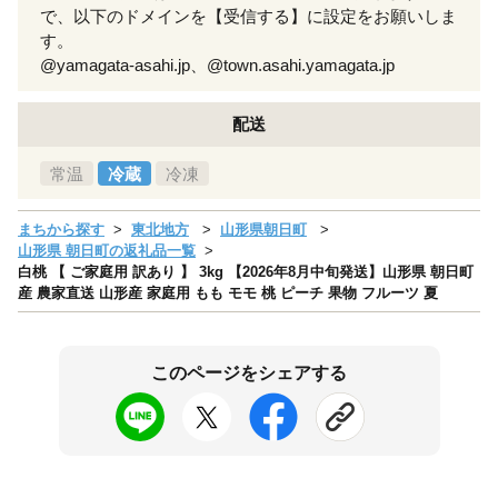
で、以下のドメインを【受信する】に設定をお願いしま
す。
@yamagata-asahi.jp、@town.asahi.yamagata.jp
配送
常温
冷蔵
冷凍
まちから探す
東北地方
山形県朝日町
山形県 朝日町の返礼品一覧
白桃 【 ご家庭用 訳あり 】 3kg 【2026年8月中旬発送】山形県 朝日町
産 農家直送 山形産 家庭用 もも モモ 桃 ピーチ 果物 フルーツ 夏
このページをシェアする