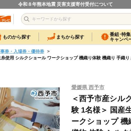
令和８年熊本地震 災害支援寄付受付について
番組･特集
ものから探す
まちから探す
キャンペ
食事券・入場券・優待券
糸使用 シルクショール ワークショップ 機織り体験 機織り 手織り 
愛媛県 西予市
＜西予市産シルク
験 1名様＞ 国産
ークショップ 機