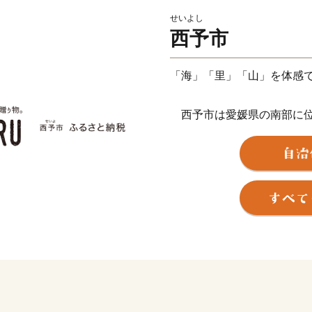
せいよし
西予市
「海」「里」「山」を体感
西予市は愛媛県の南部に位置
つとなり、愛媛の地に産声を
1,400mの山間部まで変化
域が「四国西予ジオパーク
しく豊かな自然環境・景観
を誇るまちです。
このかけがえのない財産を
を体感できるふるさと」で
力で取り組んでまいります