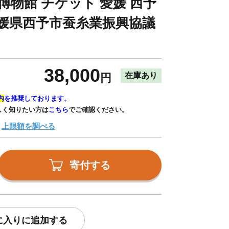
博物館 チケット 愛媛 西予
愛媛県西予市蚕糸業振興協議
】
38,000
在庫あり
円
内
を推奨しております。
しく知りたい方は
こちら
でご確認ください。
上限額を調べる
寄付する
に入りに追加する