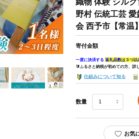
織物 体験 シルク
野村 伝統工芸 
会 西予市【常温
寄付金額
一度に決済する
返礼品数は３つ以
🔰ふるさと納税が初めての方、詳
仕組みについて知る
数量
お気