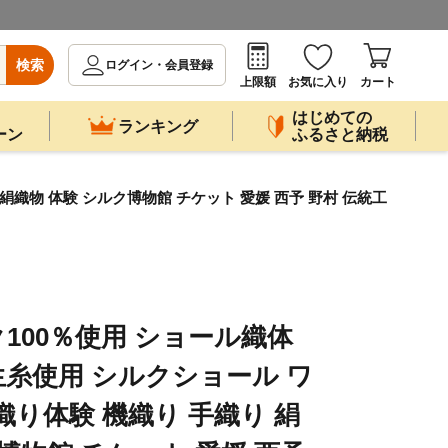
検索
ログイン・会員登録
上限額
お気に入り
カート
はじめての
ランキング
ーン
ふるさと納税
絹織物 体験 シルク博物館 チケット 愛媛 西予 野村 伝統工
100％使用 ショール織体
生糸使用 シルクショール ワ
織り体験 機織り 手織り 絹