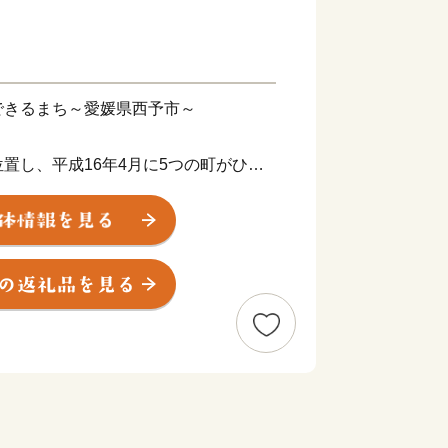
できるまち～愛媛県西予市～
し、平成16年4月に5つの町がひと
上げました。海抜0mの臨海部から
に富んだ地形を有し、平成25年に市内全
」として日本ジオパークに認定され、美
、その地で息づいてきた歴史と伝統文化
大切に守り、「住む人が暮らして安心
あるよう、未来へ輝く西予市づくりに全
。