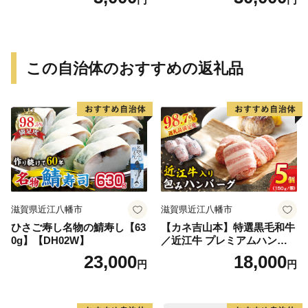
この自治体のおすすめの返礼品
滋賀県近江八幡市
滋賀県近江八幡市
ひさご寿し名物の鯖寿し【63
【カネ吉山本】特選黒毛和牛
0g】【DH02W】
／近江牛 プレミアムハンバ
ーグ 5個箱入【750ｇ（約150
23,000
18,000
円
円
ｇ×5個）】【Y095W】