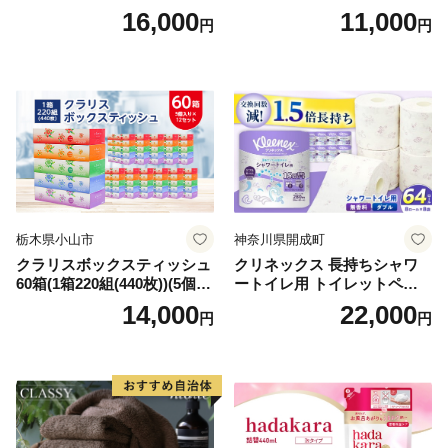
箱 日本製 まとめ買い ティッ
ンカ 再生紙 100％ 芯あり 日
16,000
11,000
円
円
シュ リサイクル 長持 防災 常
用品 消耗品 無香料 生活用品
備品 日用雑貨 消耗品 生活必
備蓄 秋田県 能代市 送料無料
需品 備蓄 ペーパー 紙 北海道
《能代製紙》
倶知安町 日用品
栃木県小山市
神奈川県開成町
クラリスボックスティッシュ
クリネックス 長持ちシャワ
60箱(1箱220組(440枚))(5個入
ートイレ用 トイレットペー
り×12セット)【1256759】
パー（ダブル）64ロール(8ロ
14,000
22,000
円
円
ール×8パック) 開成町 トイレ
ットペーパーダブル 日用品
国産 新生活 ダブル SDGs 備
蓄 防災 エコ 消耗品 生活雑貨
生活用品 無香料 トイレット
ペーパー ダブル といれっと
ぺーぱー トイレ クレシア ト