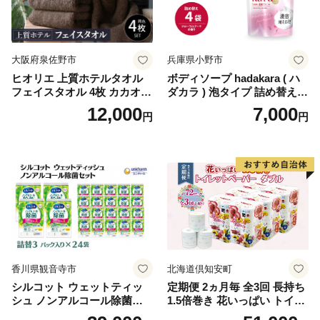
イレットペーパー [BDBH002
-1]
大阪府泉佐野市
兵庫県小野市
ヒオリエ 上質ホテルタオル
ボディソープ hadakara ( ハ
フェイスタオル 4枚 カカオ
ダカラ ) 泡タイプ 詰め替え 4
【タオル 泉州タオル 吸水 普
40ml×4袋 ボディーソープ 泡
12,000
7,000
円
円
段使い 無地 シンプル 日用品
ボディソープ 泡 日用品 消耗
ふわふわ ふかふか 家族 たお
品 バス用品 大容量 いい 匂い
る 一人暮らし】
ボディ 保湿 LION ライオン
泡石鹸 石鹸 兵庫 兵庫県 小野
市
香川県観音寺市
北海道倶知安町
シルコット ウェットティッ
定期便 2ヵ月毎 全3回 長持ち
シュ ノンアルコール除菌詰
1.5倍巻き 花いっぱい トイレ
替（43枚×3P）×24袋 日用品
ットペーパー ダブル 45ｍ 計