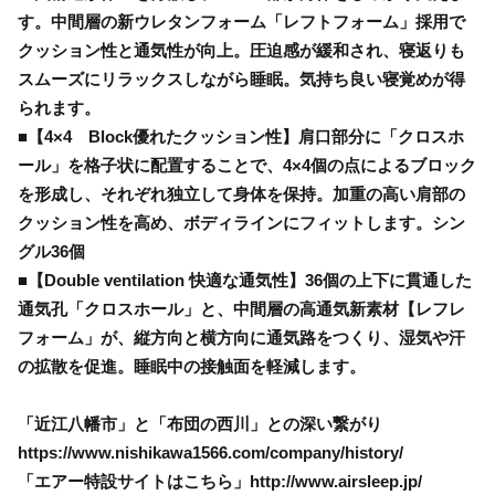
す。中間層の新ウレタンフォーム「レフトフォーム」採用で
クッション性と通気性が向上。圧迫感が緩和され、寝返りも
スムーズにリラックスしながら睡眠。気持ち良い寝覚めが得
られます。
■【4×4 Block優れたクッション性】肩口部分に「クロスホ
ール」を格子状に配置することで、4×4個の点によるブロック
を形成し、それぞれ独立して身体を保持。加重の高い肩部の
クッション性を高め、ボディラインにフィットします。シン
グル36個
■【Double ventilation 快適な通気性】36個の上下に貫通した
通気孔「クロスホール」と、中間層の高通気新素材【レフレ
フォーム」が、縦方向と横方向に通気路をつくり、湿気や汗
の拡散を促進。睡眠中の接触面を軽減します。
「近江八幡市」と「布団の西川」との深い繋がり
https://www.nishikawa1566.com/company/history/
「エアー特設サイトはこちら」http://www.airsleep.jp/