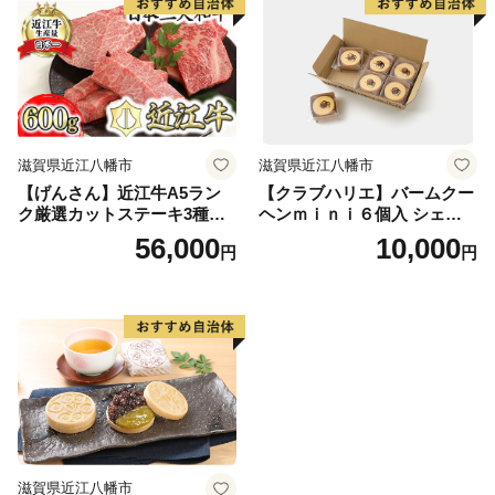
滋賀県近江八幡市
滋賀県近江八幡市
【げんさん】近江牛A5ラン
【クラブハリエ】バームクー
ク厳選カットステーキ3種【6
ヘンｍｉｎｉ６個入 シェア
00g】【DG03W】（国産牛
ボックス 個包装【FC01W】
56,000
10,000
円
円
和牛 ブランド牛 ブランド
和牛 黒毛和牛 牛肉 肉
高級 人気 おすすめ 神戸
牛 松阪牛 に並ぶ 日本三大
和牛 近江牛）
滋賀県近江八幡市