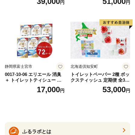
39,000
51,000
円
円
おもちゃ 拭き取り 手拭き 外
72ロール 全18種 花柄 プリン
出時 お出かけ時 食事前 緑茶
ト ハーブ 香り付き 日本製 ま
カテキン配合
とめ買い 防災 常備品 ペーパ
ー 消耗品 備蓄 送料無料 北海
道 倶知安町 日用品
静岡県富士宮市
北海道倶知安町
0017-10-06 エリエール 消臭
トイレットペーパー 2種 ボッ
＋ トイレットティシュー し
クスティッシュ 定期便 全3
っかり香るフレッシュクリア
回 日本製 まとめ買い 防災
17,000
53,000
円
円
の香り ダブル 12ロール×6パ
常備品 日用雑貨 消耗品 生活
ック 72ロール 25m トイレ
必需品 大容量 備蓄 リサイク
ットペーパー パルプ100％ 消
ル ティッシュ ペーパー まと
臭 防臭 日用品 消耗品 備蓄
め買い 雑貨 倶知安町
ふるラボとは