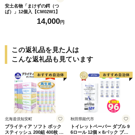
安土名物「まけずの鍔（つ
ば）」12個入【CM02W1】
14,000
円
この返礼品を見た人は
こんな返礼品も見ています
北海道倶知安町
秋田県能代市
ブライティア ソフト ボック
トイレットペーパー ダブル 9
スティッシュ 200組 400枚 60
6ロール 12個 × 8パック ブラ