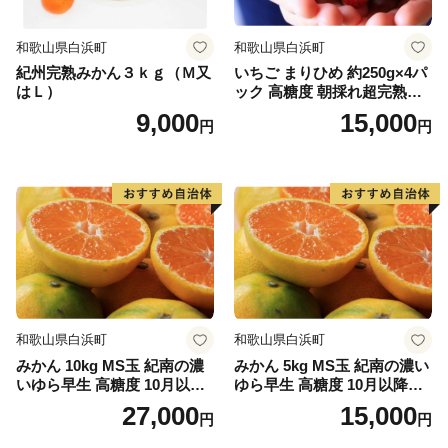
和歌山県白浜町
和歌山県白浜町
紀州完熟みかん３ｋｇ（Ｍ又
いちご まりひめ 約250g×4パ
はＬ）
ック 高糖度 朝採れ超完熟ま
りひめ 1月以降発送分
9,000
15,000
円
円
和歌山県白浜町
和歌山県白浜町
みかん 10kg MS玉 紀南の濃
みかん 5kg MS玉 紀南の濃い
いゆら早生 高糖度 10月以降
ゆら早生 高糖度 10月以降発
発送 マルチ被覆栽培
送 マルチ被覆栽培
27,000
15,000
円
円