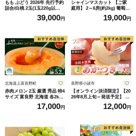
もも ぶどう 2026年 先行予約
シャインマスカット 【ご家
詰合/白桃 2玉(1玉220g以
庭用】 2～6房(約2kg) 葡萄 ぶ
上)・シャインマスカット 晴
どう ブドウ フルーツ 果物 く
39,000
19,000
円
円
王 2房(1房480g以上) 化粧箱
だもの 果実 旬の果物 旬のフ
入り 岡山県産 国産 フルーツ
ルーツ 香川 香川県 東かがわ
果物 ギフト
市
北海道上富良野町
長野県小諸市
赤肉メロン 2玉 厳選 秀品 特4
【オンライン決済限定】【20
サイズ 富良野 北海道 各2kg
26年8月上旬～発送予定】 先
～2.6kg 2玉 セット ファーム
行予約 「浅間水蜜桃プレミ
17,000
12,000
円
円
富良野 メロン めろん 果物 く
アム」 もも あかつき 秀品 約
だもの フルーツ デザート 旬
2kg 5～9玉 贈答品 ふるさと
の果物 旬のフルーツ
納税 果物 桃 フルーツ モモ
果肉 長野県産 小諸市