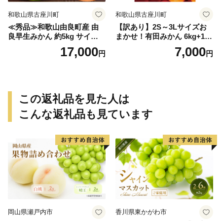
和歌山県古座川町
和歌山県古座川町
≪秀品≫和歌山由良町産 由
【訳あり】2S～3Lサイズお
良早生みかん 約5kg サイズお
まかせ！有田みかん 6kg+1kg
まかせ【sml106C】
保証分 11月から12月下旬ま
17,000
7,000
円
円
でに順次発送致します。 / 訳
ありみかん 有田みかん みか
ん ミカン 蜜柑 柑橘 温州みか
ん 和歌山 ご家庭用
この返礼品を見た人は
こんな返礼品も見ています
岡山県瀬戸内市
香川県東かがわ市