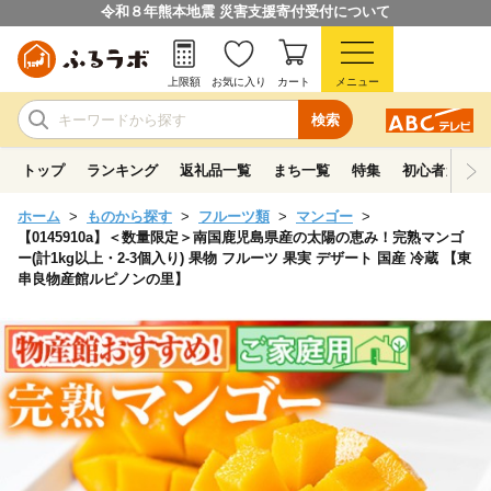
令和８年熊本地震 災害支援寄付受付について
上限額
お気に入り
カート
メニュー
検索
トップ
ランキング
返礼品一覧
まち一覧
特集
初心者ガイド
ホーム
ものから探す
フルーツ類
マンゴー
【0145910a】＜数量限定＞南国鹿児島県産の太陽の恵み！完熟マンゴ
ー(計1kg以上・2-3個入り) 果物 フルーツ 果実 デザート 国産 冷蔵 【東
串良物産館ルピノンの里】