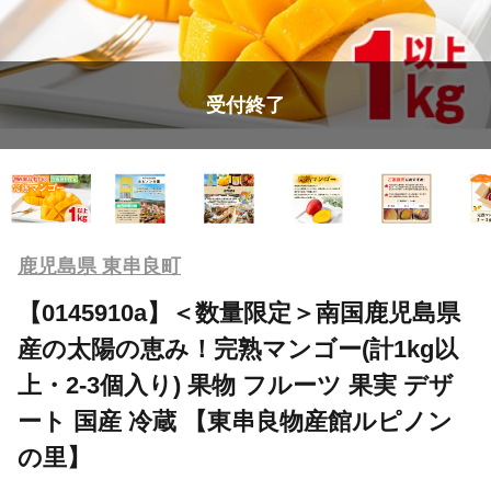
受付終了
鹿児島県 東串良町
【0145910a】＜数量限定＞南国鹿児島県
産の太陽の恵み！完熟マンゴー(計1kg以
上・2-3個入り) 果物 フルーツ 果実 デザ
ート 国産 冷蔵 【東串良物産館ルピノン
の里】