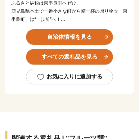
ふるさと納税は東串良町へぜひ。
鹿児島県本土で一番小さな町から精一杯の贈り物☆「東
串良町」は“一歩前”へ！
鹿児島県大隅半島の東岸に位置する町「ひがしくしら」
自治体情報を見る
は、鹿児島空港から車で2時間、鹿児島中央駅からフェ
リーを乗り継いで２時間という、抜群のアクセシビリテ
すべての返礼品を見る
ィを誇る農業漁業の町です！
そんな町「ひがしくしら」がふるさと納税で一歩前を目
指し、数少ない町内の生産者・事業者を中心に、可能な
お気に入りに追加する
限りの特産品の魅力を「全国の皆様にお届けしたい」と
奮闘しています！
東串良町では今後一層地域の魅力を皆様にお伝えすべく
邁進してまいります。ぜひとも「お気に入り」としてい
ただき、更新情報をお見逃しなく♬
遠方からではございますが、皆様のご多幸をお祈りして
関連する返礼品 | "フルーツ類"