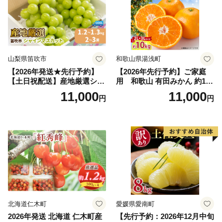
山梨県笛吹市
和歌山県湯浅町
【2026年発送★先行予約】
【2026年先行予約】ご家庭
【土日祝配送】産地厳選シャ
用 和歌山 有田みかん 約10k
インマスカット1.2kg～1.3kg
g (2L、3Lサイズ)【湯浅町】
11,000
11,000
円
円
（2房～3房）※沖縄・離島配
_ZJ6079
送不可※ 106-003-sku02-26y
｜シャインマスカット 発送
笛吹市 山梨県 フルーツ 果物
ぶどう 葡萄 大粒 シャインマ
スカット おすすめ シャイン
マスカット 贈答 ギフト 産地
笛吹市 シャインマスカット
笛吹 葡萄 国産 ぶどう 人気
国産 1.2kg 先行｜
北海道仁木町
愛媛県愛南町
2026年発送 北海道 仁木町産
【先行予約：2026年12月中旬