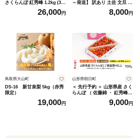
さくらんぼ 紅秀峰 1.2kg (300
～発送】 訳あり 土佐 文旦 8k
g×4パック) Lサイズ以上 旬
g (Mサイズ以上サイズミック
26,000
8,000
円
円
桜桃 産地直送 サクランボ チ
ス) 8000円 わけあり ぶんた
ェリー フルーツ 果物 果物類
ん みかん mikan 蜜柑 ミカン
仁木町 仁木 [松山商店]
土佐文旦 家庭用 産地直送 国
産 農家直送 期間限定 特産品
サイズミックス くらもとフ
ァーム 愛南町 愛媛県
鳥取県大山町
山形県朝日町
DS-16 新甘泉梨 5kg（赤秀
＜ 先行予約 ＞ 山形県産 さく
限定）
らんぼ （ 佐藤錦 ・ 紅秀峰
） ご家庭用 M以上 700g 【20
19,000
9,000
円
円
26年6月下旬から7月上旬発
送】 山形県 果物 フルーツ 初
夏 夏 送料無料