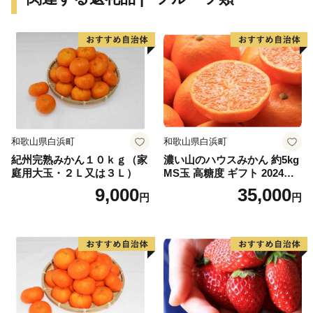
おります。
和歌山県白浜町
和歌山県白浜町
紀州完熟みかん１０ｋｇ（家
濃い山のハウスみかん 約5kg
庭用大玉・２Ｌ又は３Ｌ）
MS玉 高糖度 ギフト 2024年7
月以降発送分
9,000
35,000
円
円