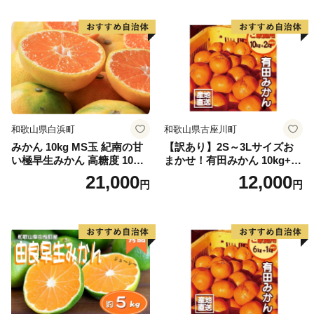
和歌山県白浜町
和歌山県古座川町
みかん 10kg MS玉 紀南の甘
【訳あり】2S～3Lサイズお
い極早生みかん 高糖度 10月
まかせ！有田みかん 10kg+2k
以降発送 マルチ被覆栽培
g保証分 11月から12月下旬ま
21,000
12,000
円
円
でに順次発送致します。 / 訳
ありみかん 有田みかん みか
ん ミカン 蜜柑 柑橘 温州みか
ん 和歌山 ご家庭用