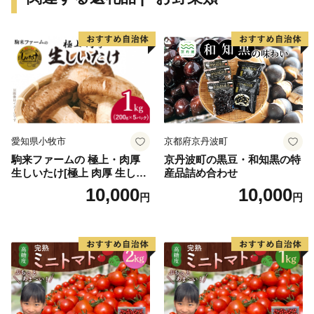
社に委託しております。
名称：LR株式会社
TEL：0570-010-758
メール：hitachiomiya@lrinc.jp
愛知県小牧市
京都府京丹波町
駒来ファームの 極上・肉厚
京丹波町の黒豆・和知黒の特
生しいたけ[極上 肉厚 生しい
産品詰め合わせ
たけ 生シイタケ 生椎茸 安心
10,000
10,000
円
円
安全 国産 採れたて 新鮮 きの
こ 野菜]