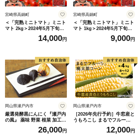
宮崎県高鍋町
宮崎県高鍋町
＜「完熟ミニトマト」ミニト
＜「完熟ミニトマト」ミニト
マト 2kg＞2024年5月下旬迄
マト 1kg＞2024年5月下旬迄
に順次出荷 野菜ソムリエサ
に順次出荷 野菜ソムリエサ
14,000
9,000
円
円
ミット アルル・リリカ共に
ミット アルル・リリカ共に
銀賞受賞！！(2023年11月開
銀賞受賞！！(2023年11月開
催)1回食べてみらんね？宮崎
催)1回食べてみらんね？宮崎
県 高鍋町産 産地直送 有機肥
県 高鍋町産 産地直送 有機肥
料使用 高糖度 西森農園
料使用 高糖度 西森農園
岡山県瀬戸内市
岡山県瀬戸内市
厳選発酵黒にんにく『瀬戸内
［2026年先行予約］牛窓産と
の風』 薬味 野菜 根菜 加工食
うもろこし まるでフルー
品
ツ！最高糖度25度超え 生で
26,000
12,000
円
円
甘い、茹でて美味い！ 黄色
とうもろこし 「桃太郎コー