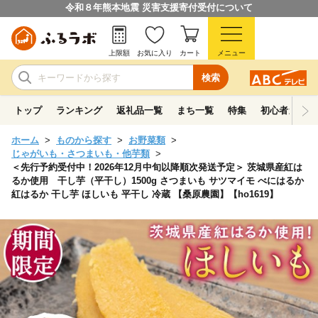
令和８年熊本地震 災害支援寄付受付について
上限額
お気に入り
カート
メニュー
検索
トップ
ランキング
返礼品一覧
まち一覧
特集
初心者ガイド
ホーム
ものから探す
お野菜類
じゃがいも・さつまいも・他芋類
＜先行予約受付中！2026年12月中旬以降順次発送予定＞ 茨城県産紅は
るか使用 干し芋（平干し）1500g さつまいも サツマイモ べにはるか
紅はるか 干し芋 ほしいも 平干し 冷蔵 【桑原農園】【ho1619】