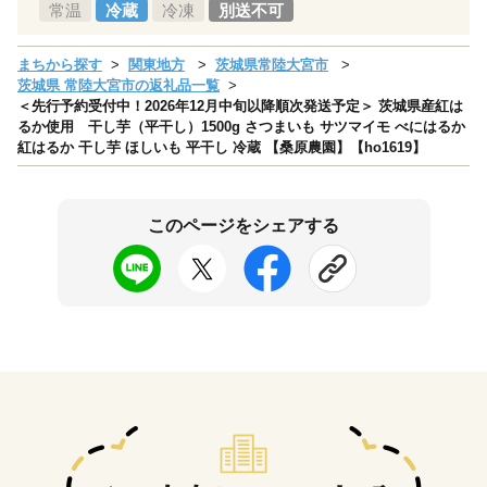
常温
冷蔵
冷凍
別送不可
まちから探す
関東地方
茨城県常陸大宮市
茨城県 常陸大宮市の返礼品一覧
＜先行予約受付中！2026年12月中旬以降順次発送予定＞ 茨城県産紅は
るか使用 干し芋（平干し）1500g さつまいも サツマイモ べにはるか
紅はるか 干し芋 ほしいも 平干し 冷蔵 【桑原農園】【ho1619】
このページをシェアする