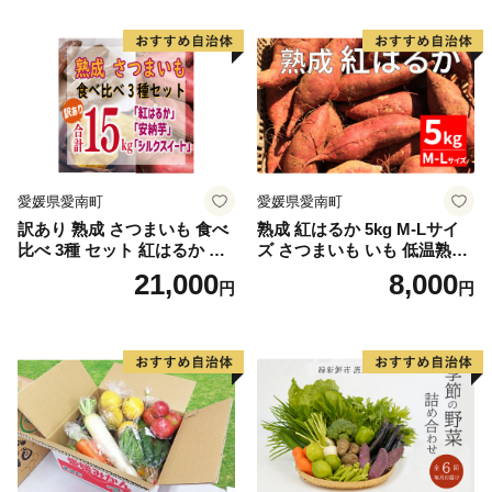
ン」約4kg（8〜12本入り）
野菜
愛媛県愛南町
愛媛県愛南町
訳あり 熟成 さつまいも 食べ
熟成 紅はるか 5kg M-Lサイ
比べ 3種 セット 紅はるか 安
ズ さつまいも いも 低温熟成
納芋 シルクスイート 合計 15
完全熟成収穫 甘い 糖度 焼き
21,000
8,000
円
円
kg サイズ混合 サツマイモ 焼
芋 やきいも スイートポテト
き芋 干し芋 丸干し 冷凍焼き
おやつ 高糖度 料理 国産 愛媛
芋 冷やし焼き芋 やきいも 蜜
県 愛南町 青果市場
芋 ほしいも スイートポテト
いも天 サイズミックス 甘い
ねっとり 生芋 新芋 あんのう
いも 甘藷 べにはるか スイー
ツ 国産 糖度 産地直送 農家直
送 数量限定 21000円 愛媛 愛
南 ミッチーのおみかん畑