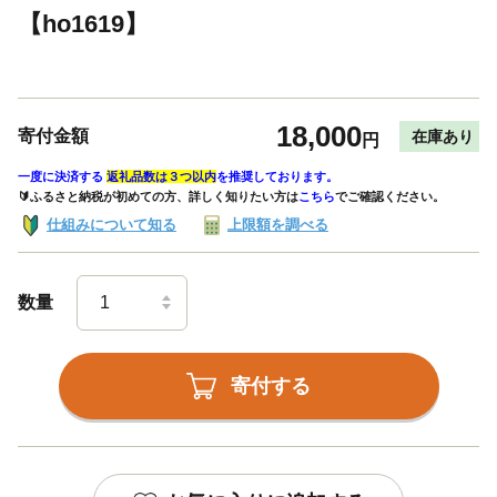
【ho1619】
18,000
寄付金額
在庫あり
円
一度に決済する
返礼品数は３つ以内
を推奨しております。
🔰ふるさと納税が初めての方、詳しく知りたい方は
こちら
でご確認ください。
仕組みについて知る
上限額を調べる
数量
寄付する