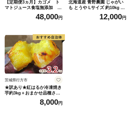
【定期便3ヵ月】カゴメ ト
北海道産 青野農園 じゃがい
マトジュース食塩無添加 72
も とうや Lサイズ 約10kg 20
0ml PET×15本 1ケース 毎月
26年10月初旬～12月下旬頃お
48,000
12,000
円
円
届く 3ヵ月 3回コース ns001-
届け 先行予約 北海道 ジャガ
005 【 KAGOME 野菜ジュー
イモ トウヤ 馬鈴薯 ポテト 芋
ス 】
いも イモ 黄色 旬 野菜 農作
物 産地直送 お取り寄せ 国産
茨城県行方市
★訳あり★紅はるか冷凍焼き
芋約3kg＋おまかせ品種さつ
まいも 合計約3.2kg｜さつ
8,000
円
まいも サツマイモ さつま芋
焼き芋 やきいも 冷凍 冷凍焼
き芋 訳あり 訳アリ 紅はるか
茨城県 行方市(EY-25)