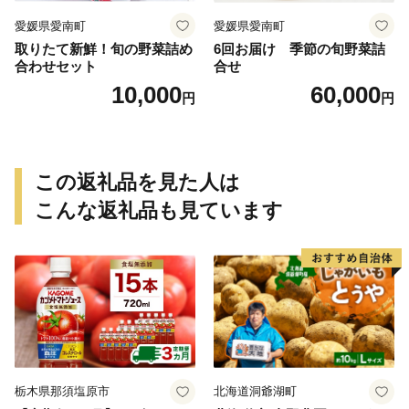
愛媛県愛南町
愛媛県愛南町
取りたて新鮮！旬の野菜詰め
6回お届け 季節の旬野菜詰
合わせセット
合せ
10,000
60,000
円
円
この返礼品を見た人は
こんな返礼品も見ています
栃木県那須塩原市
北海道洞爺湖町