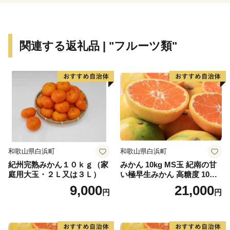
関連する返礼品 | "フルーツ類"
和歌山県白浜町
和歌山県白浜町
紀州完熟みかん１０ｋｇ（家
みかん 10kg MS玉 紀南の甘
庭用大玉・２Ｌ又は３Ｌ）
い極早生みかん 高糖度 10月
以降発送 マルチ被覆栽培
9,000
21,000
円
円