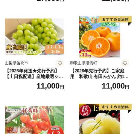
富良野 メロン めろん 果物 く
アム」 もも あかつき 秀品 約
だもの フルーツ デザート 旬
2kg 5～9玉 贈答品 ふるさと
の果物 旬のフルーツ
納税 果物 桃 フルーツ モモ
果肉 長野県産 小諸市
山梨県笛吹市
和歌山県湯浅町
【2026年発送★先行予約】
【2026年先行予約】ご家庭
【土日祝配送】産地厳選シャ
用 和歌山 有田みかん 約10k
インマスカット1.2kg～1.3kg
g (2L、3Lサイズ)【湯浅町】
11,000
11,000
円
円
（2房～3房）※沖縄・離島配
_ZJ6079
送不可※ 106-003-sku02-26y
｜シャインマスカット 発送
笛吹市 山梨県 フルーツ 果物
ぶどう 葡萄 大粒 シャインマ
スカット おすすめ シャイン
マスカット 贈答 ギフト 産地
笛吹市 シャインマスカット
笛吹 葡萄 国産 ぶどう 人気