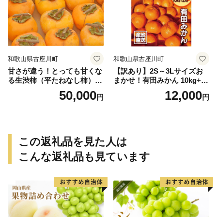
和歌山県古座川町
和歌山県古座川町
甘さが違う！とっても甘くな
【訳あり】2S～3Lサイズお
る生渋柿（平たねなし柿）吊
まかせ！有田みかん 10kg+2k
るし柿用 T字枝or吊るしクリ
g保証分 11月から12月下旬ま
50,000
12,000
円
円
ップ付約14.5～15kg 約60～
でに順次発送致します。 / 訳
90個＜2026年10月中旬～11
ありみかん 有田みかん みか
月上旬ごろ順次発送＞Ted【a
ん ミカン 蜜柑 柑橘 温州みか
rt015B】
ん 和歌山 ご家庭用
この返礼品を見た人は
こんな返礼品も見ています