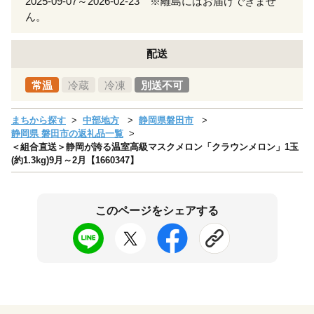
2025-09-07～2026-02-23 ※離島にはお届けできませ
ん。
配送
常温
冷蔵
冷凍
別送不可
まちから探す
中部地方
静岡県磐田市
静岡県 磐田市の返礼品一覧
＜組合直送＞静岡が誇る温室高級マスクメロン「クラウンメロン」1玉
(約1.3kg)9月～2月【1660347】
このページをシェアする