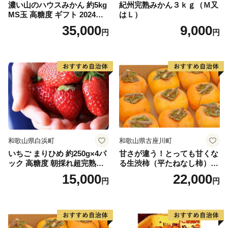
濃い山のハウスみかん 約5kg
紀州完熟みかん３ｋｇ（Ｍ又
MS玉 高糖度 ギフト 2024年7
はＬ）
月以降発送分
35,000
9,000
円
円
和歌山県白浜町
和歌山県古座川町
いちご まりひめ 約250g×4パ
甘さが違う！とっても甘くな
ック 高糖度 朝採れ超完熟ま
る生渋柿（平たねなし柿）吊
りひめ 1月以降発送分
るし柿用 T字枝or吊るしクリ
15,000
22,000
円
円
ップ付約4.5～5kg 約24～30
個＜2026年10月中旬～順次発
送＞-Ted【art016B】