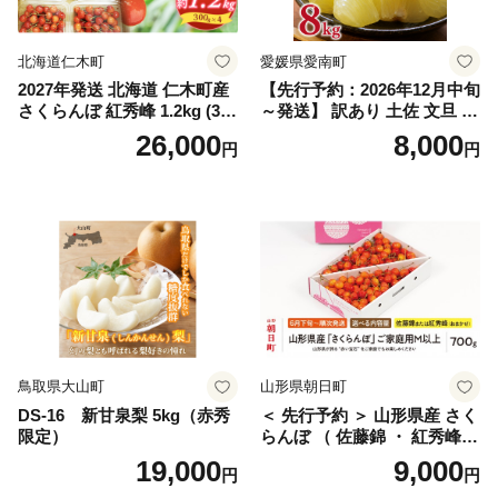
国産 1.2kg 先行｜
北海道仁木町
愛媛県愛南町
2027年発送 北海道 仁木町産
【先行予約：2026年12月中旬
さくらんぼ 紅秀峰 1.2kg (300
～発送】 訳あり 土佐 文旦 8k
g×4パック) Lサイズ以上 旬
g (Mサイズ以上サイズミック
26,000
8,000
円
円
桜桃 産地直送 サクランボ チ
ス) 8000円 わけあり ぶんた
ェリー フルーツ 果物 果物類
ん みかん mikan 蜜柑 ミカン
仁木町 仁木 [松山商店]
土佐文旦 家庭用 産地直送 国
産 農家直送 期間限定 特産品
サイズミックス くらもとフ
ァーム 愛南町 愛媛県
鳥取県大山町
山形県朝日町
DS-16 新甘泉梨 5kg（赤秀
＜ 先行予約 ＞ 山形県産 さく
限定）
らんぼ （ 佐藤錦 ・ 紅秀峰
） ご家庭用 M以上 700g 【20
19,000
9,000
円
円
26年6月下旬から7月上旬発