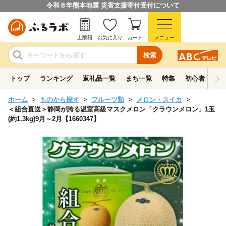
令和８年熊本地震 災害支援寄付受付について
上限額
お気に入り
カート
メニュー
検索
トップ
ランキング
返礼品一覧
まち一覧
特集
初心者ガイド
ホーム
ものから探す
フルーツ類
メロン・スイカ
＜組合直送＞静岡が誇る温室高級マスクメロン「クラウンメロン」1玉
(約1.3kg)9月～2月【1660347】