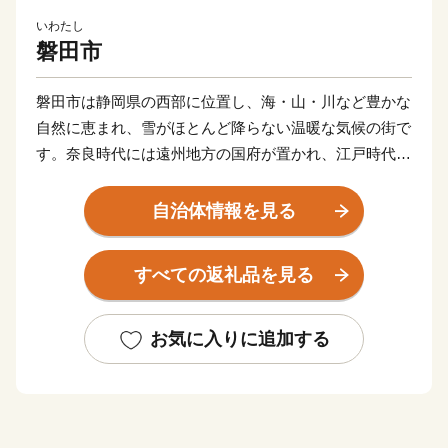
いわたし
磐田市
磐田市は静岡県の西部に位置し、海・山・川など豊かな
自然に恵まれ、雪がほとんど降らない温暖な気候の街で
す。奈良時代には遠州地方の国府が置かれ、江戸時代に
は「見附宿」でにぎわうなど、古くから歴史や文化が積
み重ねられてきました。また、Jリーグ「ジュビロ磐
自治体情報を見る
田」、及び「静岡ブルーレヴズ（ラグビー）」の本拠地
であり、スポーツのまちとして全国的に知られていま
すべての返礼品を見る
す。
お気に入りに追加する