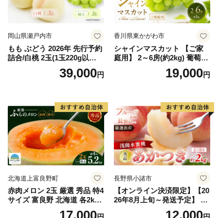
岡山県瀬戸内市
香川県東かがわ市
もも ぶどう 2026年 先行予約
シャインマスカット 【ご家
詰合/白桃 2玉(1玉220g以
庭用】 2～6房(約2kg) 葡萄 ぶ
上)・シャインマスカット 晴
どう ブドウ フルーツ 果物 く
39,000
19,000
円
円
王 2房(1房480g以上) 化粧箱
だもの 果実 旬の果物 旬のフ
入り 岡山県産 国産 フルーツ
ルーツ 香川 香川県 東かがわ
果物 ギフト
市
北海道上富良野町
長野県小諸市
赤肉メロン 2玉 厳選 秀品 特4
【オンライン決済限定】【20
サイズ 富良野 北海道 各2kg
26年8月上旬～発送予定】 先
～2.6kg 2玉 セット ファーム
行予約 「浅間水蜜桃プレミ
17,000
12,000
円
円