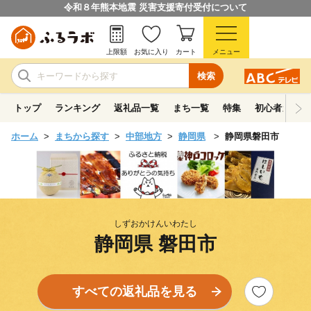
令和８年熊本地震 災害支援寄付受付について
上限額
お気に入り
カート
メニュー
検索
トップ
ランキング
返礼品一覧
まち一覧
特集
初心者ガイド
ホーム
まちから探す
中部地方
静岡県
静岡県磐田市
しずおかけんいわたし
静岡県 磐田市
すべての返礼品を見る