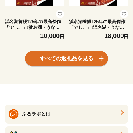
浜名湖養鰻125年の最高傑作
浜名湖養鰻125年の最高傑作
「でしこ」!浜名湖・うなぎ
「でしこ」!浜名湖・うなぎ
のたなか国産長蒲焼1本※簡
のたなか国産長蒲焼2本※簡
10,000
18,000
円
円
易箱・合計約110g【175797
易箱・合計約220g【175796
0】
8】
すべての返礼品を見る
ふるラボとは