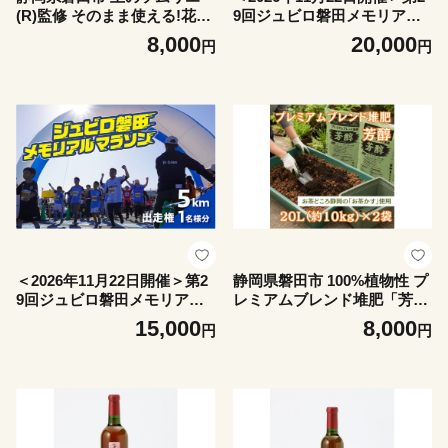
(R)監修 そのまま使える!花と
9回ジュビロ磐田メモリアル
野菜の「プレミアム培養土」
マラソン ハーフマラソン出
8,000
20,000
円
円
合計28L【1760189】
走権 1名様分【1741812】
＜2026年11月22日開催＞第2
静岡県磐田市 100%植物性 プ
9回ジュビロ磐田メモリアル
レミアムブレンド堆肥「芳
マラソン 5km 1名様分【1
醇」合計40L【1746601】
15,000
8,000
円
円
742056】