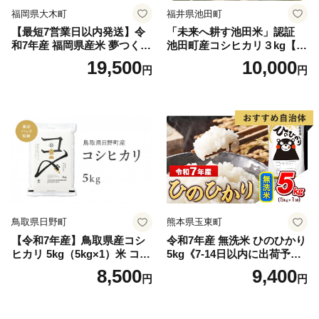
福岡県大木町
福井県池田町
【最短7営業日以内発送】令
「未来へ耕す池田米」認証
和7年産 福岡県産米 夢つくし
池田町産コシヒカリ３kg【お
15kg 精米 ※北海道・沖縄・
1人様につき３セットまで】
19,500
10,000
円
円
離島は配送不可
鳥取県日野町
熊本県玉東町
【令和7年産】鳥取県産コシ
令和7年産 無洗米 ひのひかり
ヒカリ 5kg（5kg×1）米 コシ
5kg《7-14日以内に出荷予定
ヒカリ こしひかり お米 白米
(土日祝除く)》コメ 米 無洗米
8,500
9,400
円
円
精米 5キロ おこめ こめ コメ
高レビュー｜人気米 熊本県
真空パック包装 真空包装 長
産米 お米 生活応援米
期保存 単一原料米 鳥取県日