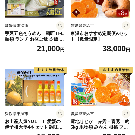
愛媛県東温市
愛媛県東温市
手延五色そうめん 麺匠 IT-L
東温市おすすめ定期便Aセッ
麺類 ランチ お昼ご飯 夕飯 晩
ト【数量限定】
御飯 手延べそうめん そうめ
21,000
38,000
円
円
ん詰合せ 華やか 贈り物
愛媛県東温市
愛媛県東温市
お土産人気NO1！！ 愛媛の
露地せとか 赤秀・青秀 約
伊予柑大使4本セット 調味料
5kg 果物類 みかん 柑橘 フル
ドレッシング サラダ いよか
ーツ 食後 デザート ジューシ