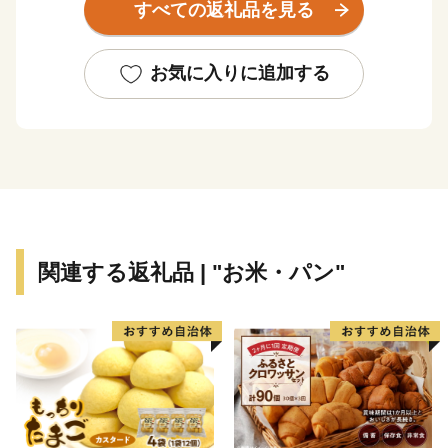
すべての返礼品を見る
劇が１年中行われていたり、地域では秋祭り行事などの
無形民俗文化財が、住民の手で現在も数多く保存されて
いるなど、芸術・文化・歴史が息づくアートのまちとし
お気に入りに追加する
ても近年注目されております。
★主食にもスイーツにも使える「はだか麦」を紹介した
特設サイトを公開中！
👉
自然の恵みたっぷりの「はだか麦」
関連する返礼品 | "お米・パン"