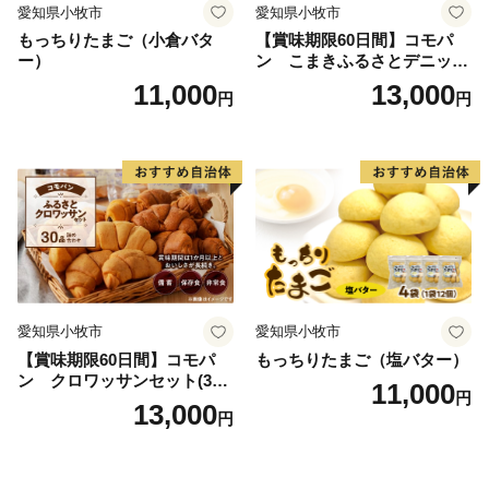
愛知県小牧市
愛知県小牧市
もっちりたまご（小倉バタ
【賞味期限60日間】コモパ
ー）
ン こまきふるさとデニッシ
ュセット（20個入り）／災害
11,000
13,000
円
円
用備蓄 保存食 非常食 防災グ
ッズにも
愛知県小牧市
愛知県小牧市
【賞味期限60日間】コモパ
もっちりたまご（塩バター）
ン クロワッサンセット(30
11,000
円
個入り)／災害用備蓄 保存食
13,000
円
非常食 防災グッズにも