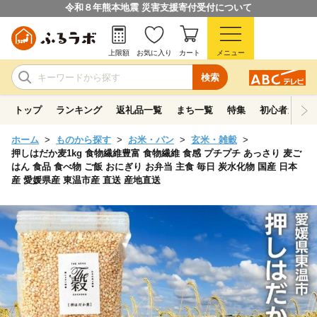
令和８年熊本地震 災害支援寄付受付について
上限額
お気に入り
カート
メニュー
検索
トップ
ランキング
返礼品一覧
まち一覧
特集
初心者ガイド
ホーム
ものから探す
お米・パン
玄米・雑穀
押しはだか麦1kg 食物繊維豊富 食物繊維 食感 プチプチ あっさり 麦ご
はん 食品 食べ物 ご飯 おにぎり お弁当 主食 毎日 炭水化物 国産 日本
産 愛媛県産 東温市産 直送 産地直送