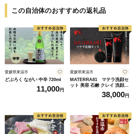
この自治体のおすすめの返礼品
愛媛県東温市
愛媛県東温市
どぶろく ながい 中辛 720ml
MATERRA81 マテラ洗顔セ
ット 美容 石鹸 クレイ 洗顔フ
11,000
円
ォーム マテラ 泡立てネット
38,000
円