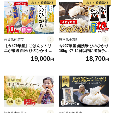
野町産 Elevation
佐賀県神埼市
熊本県玉東町
【令和7年産】ごはんソムリ
令和7年産 無洗米 ひのひかり
エが厳選 白米 ひのひかり 10
10kg《7-14日以内に出荷予定
kg【神埼市産 米 お米 精米 白
(土日祝除く)》コメ 米 無洗米
19,000
18,700
円
円
米 10kg 5kg×2 ひのひかり ブ
令和7年産 高レビュー｜人気
ランド米 食味鑑定士】(H063
米 熊本県産米 お米 生活応援
164)
米