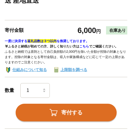
送 産地直送
6,000
寄付金額
在庫あり
円
一度に決済する
返礼品数は３つ以内
を推奨しております。
🔰ふるさと納税が初めての方、詳しく知りたい方は
こちら
でご確認ください。
ふるさと納税では原則として自己負担額の2,000円を除いた全額が控除の対象となり
ます。控除の対象となる寄付金額は、収入や家族構成などに応じて一定の上限があ
りますのでご注意ください。
仕組みについて知る
上限額を調べる
数量
寄付する