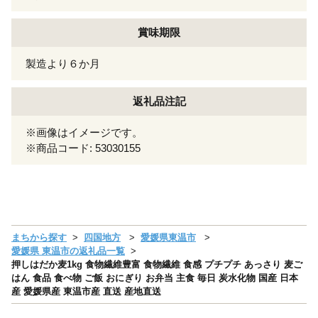
賞味期限
製造より６か月
返礼品注記
※画像はイメージです。
※商品コード: 53030155
まちから探す
四国地方
愛媛県東温市
愛媛県 東温市の返礼品一覧
押しはだか麦1kg 食物繊維豊富 食物繊維 食感 プチプチ あっさり 麦ご
はん 食品 食べ物 ご飯 おにぎり お弁当 主食 毎日 炭水化物 国産 日本
産 愛媛県産 東温市産 直送 産地直送