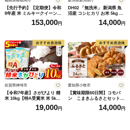
福島県南相馬市
新潟県新潟県庁
【先行予約】【定期便】令和
DH02 「無洗米」 新潟県 魚
8年産 米 ミルキークイーン
沼産 コシヒカリ お米 5kg こ
白米 45kg (5kg×9回) | ミルキ
しひかり 精米 米（お米の美
153,000
14,000
円
円
ークイーン 米5kg 福島 福島
味しい炊き方ガイド付き）
県産 福島産 精米 お米 米 コ
メ 武田ファーム サムランド
福島県 南相馬市 cu006-ae
佐賀県神埼市
愛知県小牧市
【令和7年産】さがびより 精
【賞味期限60日間】コモパ
米 10kg【特A受賞米 米 5kg×
ン こまきふるさとセット
2袋 お米 コメ こめ 国産 美味
（24個入り）／災害用備蓄
19,000
14,000
円
円
しい ブランド米 人気 ランキ
保存食 非常食 防災グッズに
ング 増田米穀】(H015224)
も