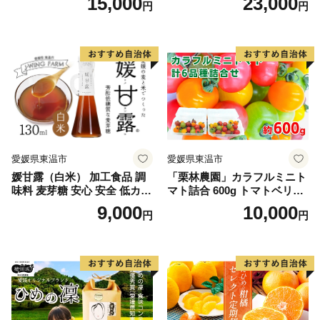
15,000
23,000
円
円
ん 愛媛産 カルパッチョ
ー 甘い コク 香り 国産 愛媛
県産 愛媛県産せとか
愛媛県東温市
愛媛県東温市
媛甘露（白米） 加工食品 調
「栗林農園」カラフルミニト
味料 麦芽糖 安心 安全 低カロ
マト詰合 600g トマトベリー
リー 甘味料 シロップタイプ
ピーチチェリー イエローミ
9,000
10,000
円
円
上品な甘み お菓子作り 料理
ミ サングリーン トスカーナ
バイオレット プリンセスオ
レンジ 6品種