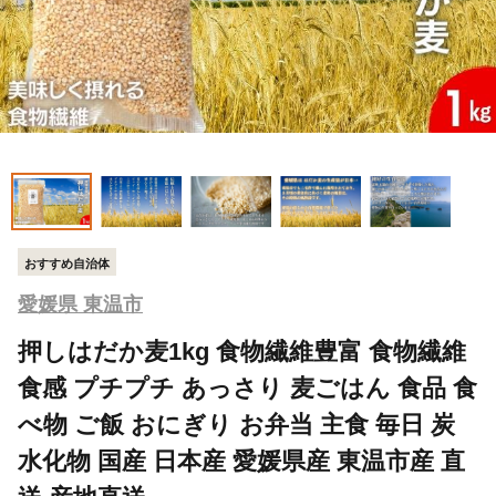
おすすめ自治体
愛媛県 東温市
押しはだか麦1kg 食物繊維豊富 食物繊維
食感 プチプチ あっさり 麦ごはん 食品 食
べ物 ご飯 おにぎり お弁当 主食 毎日 炭
水化物 国産 日本産 愛媛県産 東温市産 直