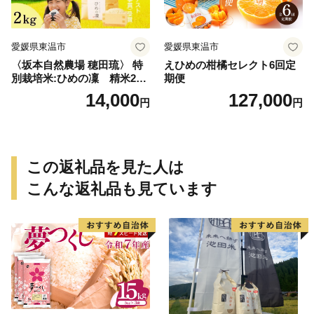
愛媛県東温市
愛媛県東温市
〈坂本自然農場 穂田琉〉 特
えひめの柑橘セレクト6回定
別栽培米:ひめの凜 精米2kg
期便
ご飯 お弁当 おにぎり 冷めて
14,000
127,000
円
円
も美味しい 愛媛県産 県知事
賞 お米
この返礼品を見た人は
こんな返礼品も見ています