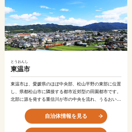
とうおんし
東温市
東温市は、愛媛県のほぼ中央部、松山平野の東部に位置
し、県都松山市に隣接する都市近郊型の田園都市です。
北部に源を発する重信川が市の中央を流れ、うるおいあ
ふれる水辺空間に恵まれるとともに、南部の皿ヶ嶺連峰
県立自然公園は、東部の霊峰石鎚山系と連なり、棚田や
自治体情報を見る
渓谷を有する里山が自然美を形成しています。また、常
設のミュージカル劇場ではプロのミュージカル俳優の演