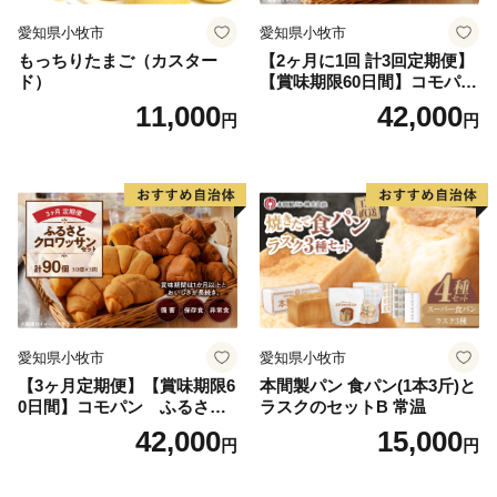
愛知県小牧市
愛知県小牧市
もっちりたまご（カスター
【2ヶ月に1回 計3回定期便】
ド）
【賞味期限60日間】コモパ
ン ふるさとクロワッサンセ
11,000
42,000
円
円
ット（計90個）／災害用備蓄
保存食 非常食 防災グッズに
も
愛知県小牧市
愛知県小牧市
【3ヶ月定期便】【賞味期限6
本間製パン 食パン(1本3斤)と
0日間】コモパン ふるさと
ラスクのセットB 常温
クロワッサンセット（計90
42,000
15,000
円
円
個）／災害用備蓄 保存食 非
常食 防災グッズにも