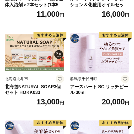
体入浴剤＞2本セット(1本500
ション＆化粧用オイルセット
ml） 美容
美容グッズ スキンケア 化粧
11,000
16,000
円
円
水
北海道北斗市
群馬県千代田町
北海道NATURAL SOAP3個
アースハート SC リッチピー
セット HOKK033
ル 30ml
13,000
20,000
円
円