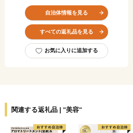
ふれる水辺空間に恵まれるとともに、南部の皿ヶ嶺連峰
県立自然公園は、東部の霊峰石鎚山系と連なり、棚田や
自治体情報を見る
渓谷を有する里山が自然美を形成しています。また、常
設のミュージカル劇場ではプロのミュージカル俳優の演
すべての返礼品を見る
劇が１年中行われていたり、地域では秋祭り行事などの
無形民俗文化財が、住民の手で現在も数多く保存されて
いるなど、芸術・文化・歴史が息づくアートのまちとし
お気に入りに追加する
ても近年注目されております。
★主食にもスイーツにも使える「はだか麦」を紹介した
特設サイトを公開中！
👉
自然の恵みたっぷりの「はだか麦」
関連する返礼品 | "美容"