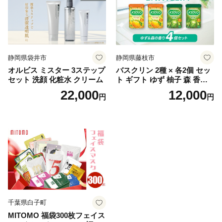
静岡県袋井市
静岡県藤枝市
オルビス ミスター 3ステップ
バスクリン 2種 × 各2個 セッ
セット 洗顔 化粧水 クリーム
ト ギフト ゆず 柚子 森 香り
日用品 お風呂 バス用品 温活
22,000
12,000
円
円
アロマ 香り まとめ買い静岡
県 藤枝市 医薬部外品
千葉県白子町
MITOMO 福袋300枚フェイス