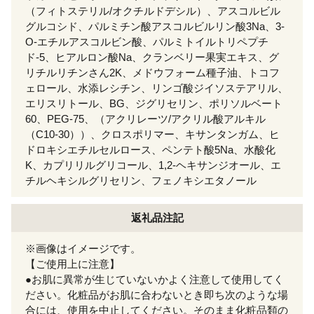
（フィトステリル/オクチルドデシル）、アスコルビル
グルコシド、パルミチン酸アスコルビルリン酸3Na、3-
O-エチルアスコルビン酸、パルミトイルトリペプチ
ド-5、ヒアルロン酸Na、クランベリー果実エキス、グ
リチルリチンさん2K、メドウフォーム種子油、トコフ
ェロール、水添レシチン、リンゴ酸ジイソステアリル、
エリスリトール、BG、ジグリセリン、ポリソルベート
60、PEG-75、（アクリレーツ/アクリル酸アルキル
（C10-30））、クロスポリマー、キサンタンガム、ヒ
ドロキシエチルセルロース、ペンテト酸5Na、水酸化
K、カプリリルグリコール、1,2-ヘキサンジオール、エ
チルヘキシルグリセリン、フェノキシエタノール
返礼品注記
※画像はイメージです。
【ご使用上に注意】
●お肌に異常が生じていないかよく注意して使用してく
ださい。化粧品がお肌に合わないとき即ち次のような場
合には、使用を中止してください。そのまま化粧品類の