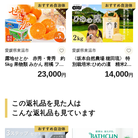
愛媛県東温市
愛媛県東温市
露地せとか 赤秀・青秀 約
〈坂本自然農場 穂田琉〉 特
5kg 果物類 みかん 柑橘 フル
別栽培米:ひめの凜 精米2kg
ーツ 食後 デザート ジューシ
ご飯 お弁当 おにぎり 冷めて
23,000
14,000
円
円
ー 甘い コク 香り 国産 愛媛
も美味しい 愛媛県産 県知事
県産 愛媛県産せとか
賞 お米
この返礼品を見た人は
こんな返礼品も見ています