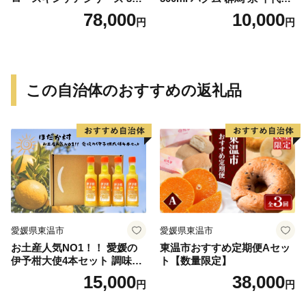
セット
町 〈アペックス〉
78,000
10,000
円
円
この自治体のおすすめの返礼品
愛媛県東温市
愛媛県東温市
お土産人気NO1！！ 愛媛の
東温市おすすめ定期便Aセッ
伊予柑大使4本セット 調味料
ト【数量限定】
ドレッシング サラダ いよか
15,000
38,000
円
円
ん 愛媛産 カルパッチョ