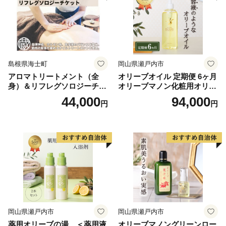
島根県海士町
岡山県瀬戸内市
アロマトリートメント（全
オリーブオイル 定期便 6ヶ月
身）＆リフレグソロジーチケ
オリーブマノン化粧用オリー
ット
ブオイル 200ml オリーブ オ
44,000
94,000
円
円
イル 美容 スキンケア 化粧用
油 オリーブ油 お楽しみ
岡山県瀬戸内市
岡山県瀬戸内市
薬用オリーブの湯 ＜薬用液
オリーブマノングリーンロー