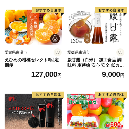
愛媛県東温市
愛媛県東温市
えひめの柑橘セレクト6回定
媛甘露（白米） 加工食品 調
期便
味料 麦芽糖 安心 安全 低カロ
リー 甘味料 シロップタイプ
127,000
9,000
円
円
上品な甘み お菓子作り 料理