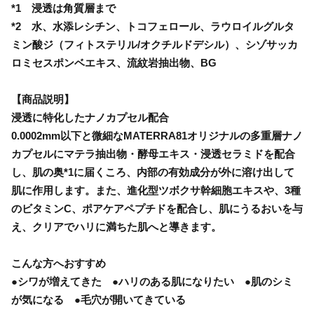
*1 浸透は角質層まで
*2 水、水添レシチン、トコフェロール、ラウロイルグルタ
ミン酸ジ（フィトステリル/オクチルドデシル）、シゾサッカ
ロミセスポンベエキス、流紋岩抽出物、BG
【商品説明】
浸透に特化したナノカプセル配合
0.0002mm以下と微細なMATERRA81オリジナルの多重層ナノ
カプセルにマテラ抽出物・酵母エキス・浸透セラミドを配合
し、肌の奥*1に届くころ、内部の有効成分が外に溶け出して
肌に作用します。また、進化型ツボクサ幹細胞エキスや、3種
のビタミンC、ポアケアペプチドを配合し、肌にうるおいを与
え、クリアでハリに満ちた肌へと導きます。
こんな方へおすすめ
●シワが増えてきた ●ハリのある肌になりたい ●肌のシミ
が気になる ●毛穴が開いてきている