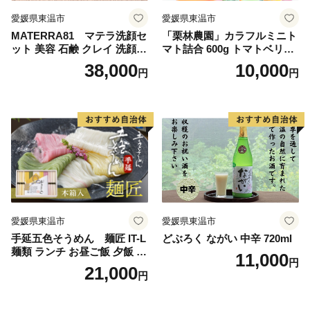
愛媛県東温市
愛媛県東温市
MATERRA81 マテラ洗顔セ
「栗林農園」カラフルミニト
ット 美容 石鹸 クレイ 洗顔フ
マト詰合 600g トマトベリー
ォーム マテラ 泡立てネット
ピーチチェリー イエローミ
38,000
10,000
円
円
ミ サングリーン トスカーナ
バイオレット プリンセスオ
レンジ 6品種
愛媛県東温市
愛媛県東温市
手延五色そうめん 麺匠 IT-L
どぶろく ながい 中辛 720ml
麺類 ランチ お昼ご飯 夕飯 晩
11,000
円
御飯 手延べそうめん そうめ
21,000
円
ん詰合せ 華やか 贈り物