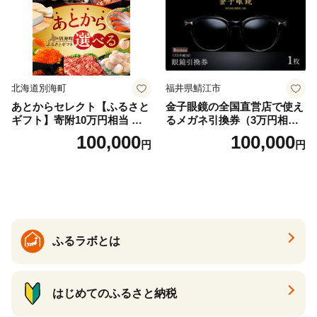
北海道別海町
福井県鯖江市
あとからセレクト【ふるさと
金子眼鏡の全国直営店で使え
ギフト】寄附10万円相当 あ
るメガネ引換券（3万円相
とから選べる！ ギフト いく
当） Bronze
100,000
100,000
円
円
ら ほたて 海鮮 牛肉 別海町
ケーキ アイス （ 後から 選べ
る カタログ カタログポイン
ト カタログギフト あとから
カタログ あとからカタログ
ポイント あとからカタログ
ギフト ふるさと納税 ）
ふるラボとは
はじめてのふるさと納税