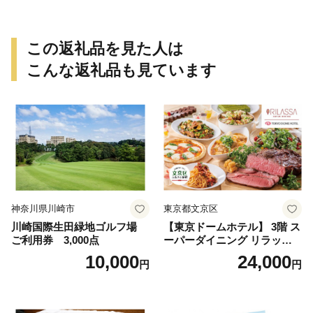
この返礼品を見た人は
こんな返礼品も見ています
神奈川県川崎市
東京都文京区
川崎国際生田緑地ゴルフ場
【東京ドームホテル】 3階 ス
ご利用券 3,000点
ーパーダイニング リラッサ
ランチブッフェ お食事券 大
10,000
24,000
円
円
人1名様分 関東 東京 ご利用
券 ランチ 昼食 食事券 レスト
ラン ブッフェ 東京都 お食事
券