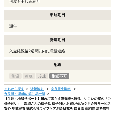
何度も申し込み可
申込期日
通年
発送期日
入金確認後2週間以内に電話連絡
配送
常温
冷蔵
冷凍
別送不可
まちから探す
近畿地方
奈良県生駒市
奈良県 生駒市の返礼品一覧
【生駒・地域サポート】離れて暮らす親御様へ贈る いこいの家の「ご
様子伺い」 親御さんの様子見 様子伺い お買い物の代行 介護サービス
安心 地域密着 株式会社ライフケア創合研究所 奈良県 生駒市 送料無料