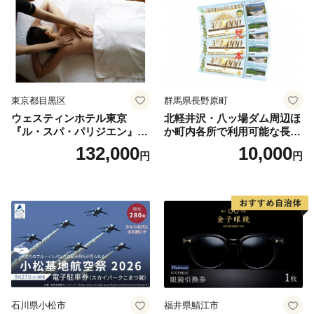
東京都目黒区
群馬県長野原町
ウェスティンホテル東京
北軽井沢・八ッ場ダム周辺ほ
『ル・スパ・パリジエン』選
か町内各所で利用可能な長野
べるボディセラピー90分/1名
原町ふるさと感謝券（3,000
132,000
10,000
円
円
円分）【トラベル 観光 旅行
お土産 群馬県 長野原町 北軽
井沢】
石川県小松市
福井県鯖江市