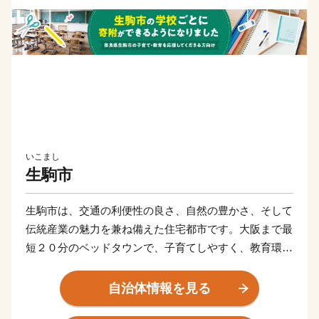
いこまし
生駒市
生駒市は、交通の利便性の良さ、自然の豊かさ、そして
伝統産業の魅力を兼ね備えた住宅都市です。大阪まで最
短２０分のベッドタウンで、子育てしやすく、教育環境
も充実しています。
ふるさと生駒応援寄附を通じて、子どもたちの成長を見
自治体情報を見る
守りながら共に育ち続けるまち、生駒をぜひ応援してく