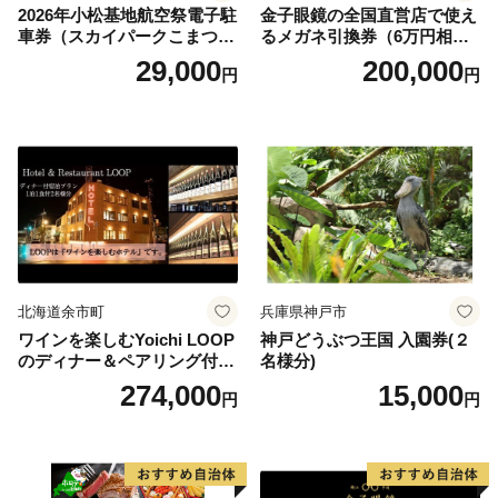
2026年小松基地航空祭電子駐
金子眼鏡の全国直営店で使え
車券（スカイパークこまつ
るメガネ引換券（6万円相
翼） 駐車場 シャトルバスの
当） Platinum
29,000
200,000
円
円
りばすぐ 石川県 小松市
北海道余市町
兵庫県神戸市
ワインを楽しむYoichi LOOP
神戸どうぶつ王国 入園券(２
のディナー＆ペアリング付宿
名様分)
泊プラン＜デラックスツイン
274,000
15,000
円
円
＞