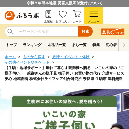
令和８年熊本地震 災害支援寄付受付について
上限額
お気に入り
カート
メニュー
検索
トップ
ランキング
返礼品一覧
まち一覧
特集
初心者ガイド
ホーム
ものから探す
旅行・イベント・体験
その他イベントやチケット
【生駒・地域サポート】離れて暮らす親御様へ贈る いこいの家の「ご
様子伺い」 親御さんの様子見 様子伺い お買い物の代行 介護サービス
安心 地域密着 株式会社ライフケア創合研究所 奈良県 生駒市 送料無料