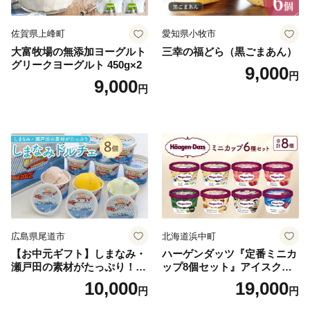
佐賀県上峰町
愛知県小牧市
大富牧場の無添加ヨーグルト
三幸の福どら（黒ごまあん）
グリークヨーグルト 450g×2
9,000
円
9,000
円
広島県尾道市
北海道浜中町
【お中元ギフト】しまなみ・
ハーゲンダッツ『定番ミニカ
瀬戸田の素材がたっぷり！ジ
ップ8個セット』アイスクリ
ェラート8個
ーム アイス スイーツ デザー
10,000
19,000
円
円
ト_H0016-104