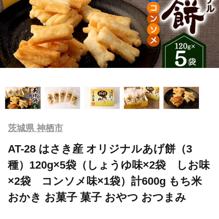
茨城県 神栖市
AT-28 はさき産 オリジナルあげ餅（3
種）120g×5袋（しょうゆ味×2袋 しお味
×2袋 コンソメ味×1袋）計600g もち米
おかき お菓子 菓子 おやつ おつまみ