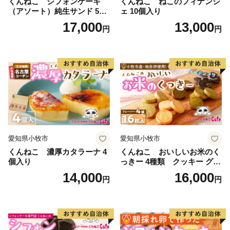
くんねこ シフォンケーキ
くんねこ ねこのフィナンシ
（アソート）純生サンド 5個
ェ 10個入り
入
17,000
13,000
円
円
愛知県小牧市
愛知県小牧市
くんねこ 濃厚カタラーナ 4
くんねこ おいしいお米のく
個入り
っきー 4種類 クッキー グル
テンフリー
14,000
16,000
円
円