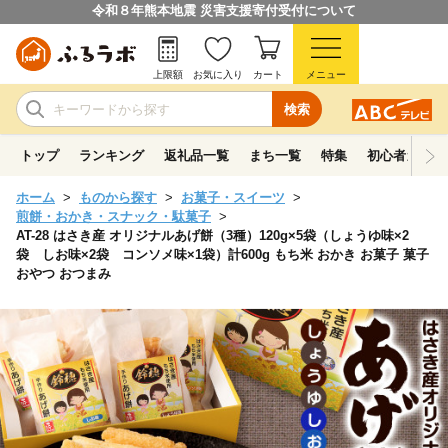
令和８年熊本地震 災害支援寄付受付について
上限額
お気に入り
カート
メニュー
検索
トップ
ランキング
返礼品一覧
まち一覧
特集
初心者ガイド
ホーム
ものから探す
お菓子・スイーツ
煎餅・おかき・スナック・駄菓子
AT-28 はさき産 オリジナルあげ餅（3種）120g×5袋（しょうゆ味×2
袋 しお味×2袋 コンソメ味×1袋）計600g もち米 おかき お菓子 菓子
おやつ おつまみ