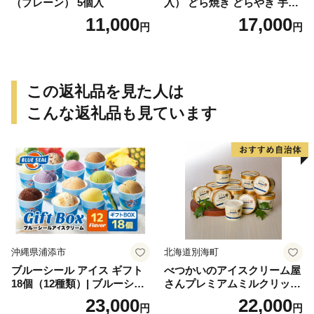
（プレーン） 5個入
入） どら焼き どらやき 手土
産 お土産 土産 丹波大納言小
11,000
17,000
円
円
豆 抹茶 林檎 りんご 慶事 お
祝い 法事 法要 詰め合わせ お
取り寄せ 瓢箪 豊臣秀吉 焼印
個包装 贈り物 老舗 お茶菓子
この返礼品を見た人は
こんな返礼品も見ています
沖縄県浦添市
北海道別海町
ブルーシール アイス ギフト
べつかいのアイスクリーム屋
18個（12種類）| ブルーシー
さんプレミアムミルクリッチ
ルアイス ブルーシールアイ
12個（AP-01）（ 北海道アイ
23,000
22,000
円
円
スクリーム 着日指定可能 送
ス 北海道産アイス アイス ア