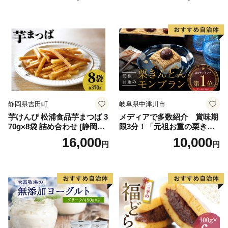
料無料 ジェラート 沖縄県 バ
イススイーツ アイスクリー
ースデー 贈り物 プレゼント
ム 北海道産アイスクリーム
誕生日 カップ 詰め合わせ バ
道産アイス 道産アイスクリ
ラエティ | バニラ チョコレー
ーム ギフト 詰合せ 詰め合わ
ト ストロベリー ピスタチオ
せ ふるさと納税 ）
バニラ＆クッキー ウベ 沖縄
紅イモ 塩ちんすこう 沖縄シ
ークヮーサー 沖縄黒糖 琉球
ロイヤルミルクティ 沖縄パ
イン
静岡県吉田町
岐阜県中津川市
芋けんぴ 松浦食品芋まつば 3
メディアで多数紹介 賞味期
70g×8袋 詰め合わせ [静岡伊
限3分！「元祖お重の栗きん
勢丹(松浦食品) 静岡県 吉田町
とんモンブラン」 【未来の
16,000
10,000
円
円
22424274] 芋ケンピ セット
ご褒美】スイーツ 栗 モンブ
小袋 個包装 小分け
ラン くりきんとん デザート
ご褒美 お取り寄せ くり お菓
子 菓子 F4N-2298