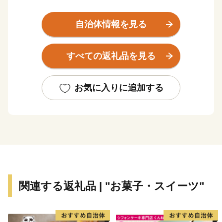
市の北東部一帯は鹿島港及び鹿島臨海工業地帯が整備さ
自治体情報を見る
れ，製造品出荷額は茨城県第1位，温暖な気候を生かし
たピーマンは，ブランド品として高い評価を受け全国第
すべての返礼品を見る
1位の生産量を誇っています。
また，南部は波崎漁港を中心に漁業が盛んで，水産加工
お気に入りに追加する
品などが特産品となっており，商業を含めた各産業がバ
ランス良く形成されています 。
【神栖市は、総務省からふるさと納税の指定基準に適合
する地方団体として指定を受けました。 指定期間：
令和6年10月1日～令和7年9月30日】
関連する返礼品 | "お菓子・スイーツ"