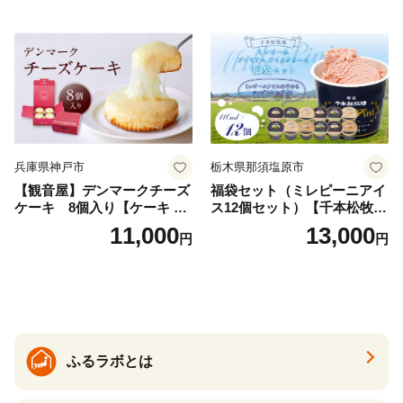
兵庫県神戸市
栃木県那須塩原市
【観音屋】デンマークチーズ
福袋セット（ミレピーニアイ
ケーキ 8個入り【ケーキ チ
ス12個セット）【千本松牧
ーズケーキ 人気スイーツ お
場】 ns025-014-12 【デザー
11,000
13,000
円
円
すすめスイーツ 神戸スイー
ト 詰め合わせ ギフト】
ツ 新感覚チーズケーキ おす
すめケーキ 兵庫県 神戸市 D0
910-17】
ふるラボとは