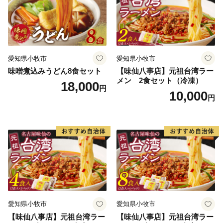
体マイページは、株式会社シフトセブンコンサルティン
グが提供するサービスです。
※引き続き、郵送による申請も可能です。
・ワンストップ特例申請書は、ご希望の場合受領書と一
愛知県小牧市
愛知県小牧市
緒に送付していますが、直ちにご利用の場合、
味噌煮込みうどん8食セット
【味仙八事店】元祖台湾ラー
メン 2食セット（冷凍）
ご自身でワンストップ特例申請される場合は申請書をダ
18,000
円
10,000
ウンロードしてください。
円
https://img.furusato-
tax.jp/img/x/city/files/35207/onestop_shinsei_55_5.pdf
≪下松市は「ふるさと納税」に関する業務を株式会社サ
イネックスに委託しています。≫
▼手続き、お礼の品、お申込みについてのお問い合わせ
サイネックスふるさと納税センター
〒515-0045
愛知県小牧市
愛知県小牧市
三重県松阪市駅部田町101
【味仙八事店】元祖台湾ラー
【味仙八事店】元祖台湾ラー