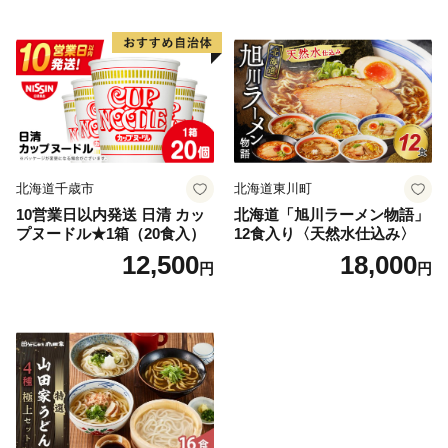
北海道千歳市
北海道東川町
10営業日以内発送 日清 カッ
北海道「旭川ラーメン物語」
プヌードル★1箱（20食入）
12食入り〈天然水仕込み〉
12,500
18,000
円
円