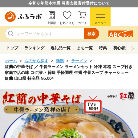
令和８年熊本地震 災害支援寄付受付について
上限額
お気に入り
カート
メニュー
検索
トップ
ランキング
返礼品一覧
まち一覧
特集
初心者ガイド
ホーム
ものから探す
麺類
ラーメン
紅蘭の中華そば ／ 牛骨ラーメン ラーメンセット 冷凍 本格 スープ付き
家庭で店の味 コク深い 旨味 手軽調理 生麺 牛骨スープ チャーシュー
紅蘭 山口県 特産品 No.004