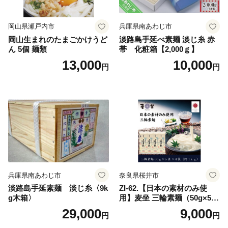
岡山県瀬戸内市
兵庫県南あわじ市
岡山生まれのたまごかけうど
淡路島手延べ素麺 淡じ糸 赤
ん 5個 麺類
帯 化粧箱【2,000ｇ】
13,000
10,000
円
円
兵庫県南あわじ市
奈良県桜井市
淡路島手延素麺 淡じ糸〈9k
ZI-62.【日本の素材のみ使
g木箱〉
用】麦坐 三輪素麺（50g×5束
×4袋）
29,000
9,000
円
円