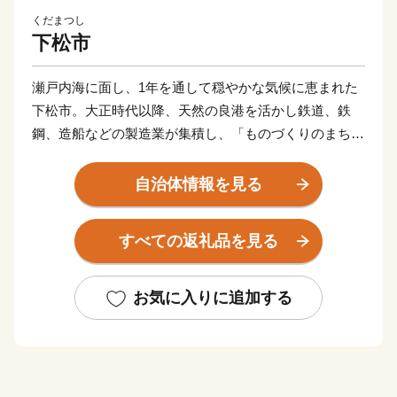
くだまつし
下松市
瀬戸内海に面し、1年を通して穏やかな気候に恵まれた
下松市。大正時代以降、天然の良港を活かし鉄道、鉄
鋼、造船などの製造業が集積し、「ものづくりのまち」
として発展してきました。平成に入り、都市基盤の整備
が進み、商業施設がコンパクトに集約しており「住みよ
自治体情報を見る
い」まちとして評価されています。
すべての返礼品を見る
【くだまつ 地名の由来】～降星伝説～
推古天皇の頃、松の木に大きな星が降ったとの伝説に
基づき「星が降（くだ）った松～降り松」から下松の地
お気に入りに追加する
名につながったと言われています。
また、百済との交易により百済と貿易する港「百済津
（くだらつ）」から「くだまつ」となったという説もあ
ります。