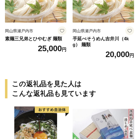
岡山県瀬戸内市
岡山県瀬戸内市
素麺三兄弟とひやむぎ 麺類
手延べそうめん吉井川（4k
g） 麺類
25,000
円
20,000
円
この返礼品を見た人は
こんな返礼品も見ています