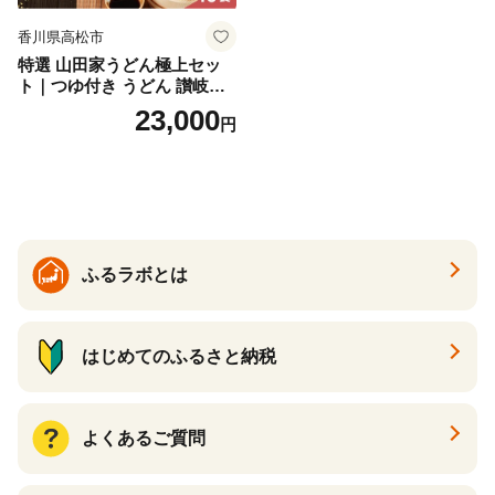
香川県高松市
特選 山田家うどん極上セッ
ト｜つゆ付き うどん 讃岐う
どん さぬきうどん 生麵 うど
23,000
円
んセット カレーうどん 生う
どん 食べ比べ 麺 麺類 ギフト
香川 香川県 高松
ふるラボとは
はじめてのふるさと納税
よくあるご質問