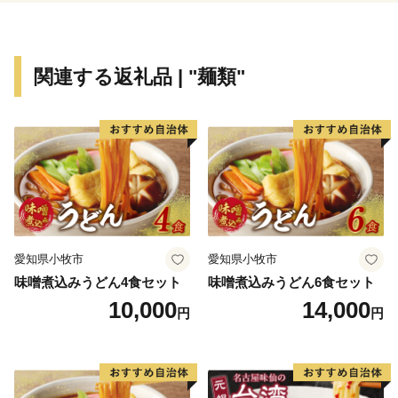
【下松市ふるさと寄附金について】
（ご注意）
関連する返礼品 | "麺類"
・お礼の品は、下松市外にお住まいの方に限りお届けし
ます。
・お礼の品のお届けには、1～2ヶ月程度かかることがあ
ります。
・お礼の品を受け取ることによる経済的利益について
は、一時所得に該当します。
・一回の寄附につき、お礼の品は最大10品までお選びい
ただけます。
愛知県小牧市
愛知県小牧市
・お礼の品の写真はイメージです。
味噌煮込みうどん4食セット
味噌煮込みうどん6食セット
■ワンストップ特例申請
10,000
14,000
円
円
・令和4年10月14日より、オンラインでのワンストップ
特例申請が可能になりました。
ご利用の際は、「自治体マイページ」にアカウントを作
成し、メニューに沿って手続きを行ってください。自治