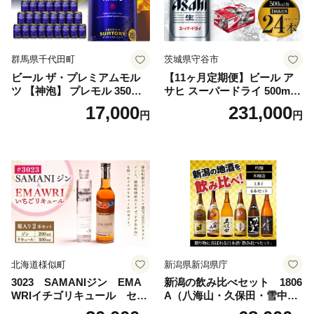
群馬県千代田町
茨城県守谷市
ビール ザ・プレミアムモル
【11ヶ月定期便】ビール ア
ツ 【神泡】 プレモル 350ml
サヒ スーパードライ 500ml 2
× 24本 サントリー〈天然水の
4本 1ケース×11ヶ月 | アサヒ
17,000
231,000
円
円
ビール工場〉群馬※沖縄・離
ビール 究極の辛口 酒 お酒 ア
島地域へのお届け不可
ルコール 生ビール Asahi ア
サヒビール スーパードライ s
uper dry 11回 缶ビール 缶 ギ
フト 内祝い 茨城県守谷市 送
料無料
北海道様似町
新潟県新潟県庁
3023 SAMANIジン EMA
新潟の飲み比べセット 1806
WRIイチゴリキュール セッ
A（八海山・久保田・雪中
ト（箱入り）【大人の味 酒
梅・越乃寒梅・かたふね・千