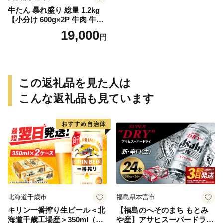
牛たん 暴れ盛り 総量 1.2kg
【小分け 600g×2P 牛肉 牛タ
ン 牛たん 厚切り牛タン 焼肉
19,000
円
BBQ キャンプ 焼くだけ 簡単
調理 訳あり サイズ不揃い】
この返礼品を見た人は
こんな返礼品も見ています
北海道千歳市
福島県本宮市
キリン一番搾り生ビール＜北
【福島のへそのまち もとみ
海道千歳工場産＞350ml（24
や産】アサヒスーパードライ