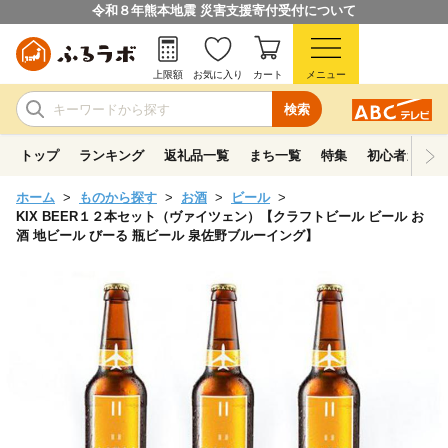
令和８年熊本地震 災害支援寄付受付について
上限額
お気に入り
カート
メニュー
検索
トップ
ランキング
返礼品一覧
まち一覧
特集
初心者ガイド
ホーム
ものから探す
お酒
ビール
KIX BEER１２本セット（ヴァイツェン）【クラフトビール ビール お
酒 地ビール びーる 瓶ビール 泉佐野ブルーイング】