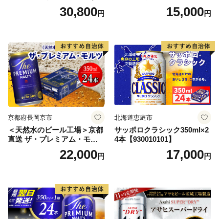
本） 2ケース
350ml×24本 合計8.4L 1ケー
30,800
15,000
円
円
ス アルコール度数5% 缶ビー
ル お酒 ビール アサヒ スーパ
ードライ super dry 24缶 辛
口 送料無料 カメイ 本宮市
【07214-0206】
京都府長岡京市
北海道恵庭市
＜天然水のビール工場＞京都
サッポロクラシック350ml×2
直送 ザ・プレミアム・モル
4本【930010101】
ツ 350ml×24本 プレモル [149
22,000
17,000
円
円
5]