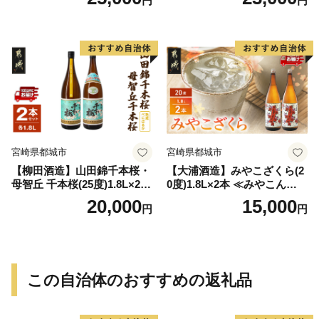
円
円
-Q
宮崎県都城市
宮崎県都城市
【柳田酒造】山田錦千本桜・
【大浦酒造】みやこざくら(2
母智丘 千本桜(25度)1.8L×2本
0度)1.8L×2本 ≪みやこんじょ
≪みやこんじょ特急便≫_AC
特急便≫_MJ-0771
20,000
15,000
円
円
-0751
この自治体のおすすめの返礼品