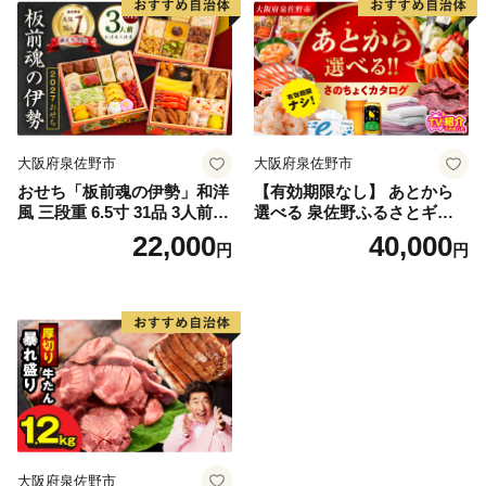
大阪府泉佐野市
大阪府泉佐野市
おせち「板前魂の伊勢」和洋
【有効期限なし】 あとから
風 三段重 6.5寸 31品 3人前
選べる 泉佐野ふるさとギフ
【1位獲得 おせち料理 板前魂
ト（寄附40,000円コース）
22,000
40,000
円
円
贅沢おせち お節 惣菜 冷凍 先
【4000品以上掲載 高評価 カ
行予約 年内発送 おせち料理2
タログ 肉 牛たん ビール かに
027】
サーモン 野菜 定期便 おせち
タオル ティッシュ あとから
セレクト カタログギフト】
大阪府泉佐野市