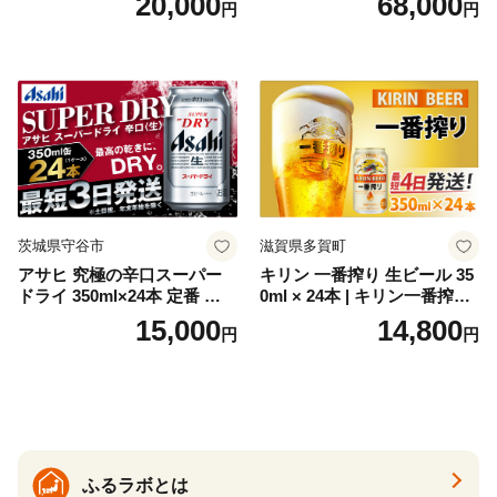
20,000
68,000
円
円
お酒 洋酒 スピリッツ クラフ
代の光）
トジン 国産 sake SAKE gin
GIN liqueur LIQUEUR お酒
セット 詰め合わせ カクテル
ソーダ割り アルコール ロッ
ク ソーダ ジントニック 】
茨城県守谷市
滋賀県多賀町
アサヒ 究極の辛口スーパー
キリン 一番搾り 生ビール 35
ドライ 350ml×24本 定番 ビー
0ml × 24本 | キリン一番搾り
ル 缶ビール 酒 お酒 アルコー
キリンビール 一番搾り ビー
15,000
14,800
円
円
ル 辛口
ル 24缶 きりんいちばんしぼ
り キリン一番搾り びーる 1
ケース 24缶 24本 キリン一番
搾り KIRIN きりん 麒麟 キリ
ン一番搾り いちばんしぼり
キリン一番搾り 父の日 ちち
の日
ふるラボとは