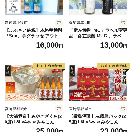
愛知県小牧市
愛知県幸田町
【ふるさと納税】本格芋焼酎
「彦左焼酎 IMO」ラベル変更
『Sun』芋グラッセ アウトド
品「彦左焼酎 MUGI」ラベル
ア ソロキャンプ ベランピン
変更品 飲み比べ セット 合計
16,000
13,000
円
円
グ 巣ごもり 就労支援
2本 720ml×各1本 25度 焼酎
お酒 麦焼酎 芋焼酎
宮崎県都城市
宮崎県都城市
【大浦酒造】みやこざくら(2
【霧島酒造】赤霧島パック(2
0度)1.8L×4本 ≪みやこんじょ
5度)1.8L×3本 ≪みやこんじょ
特急便≫_AD-0771
特急便≫_23-07-K03P-1800-3
25,000
23,000