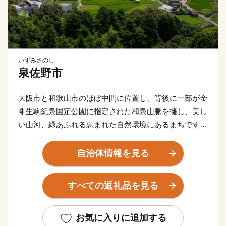
いずみさのし
泉佐野市
大阪市と和歌山市のほぼ中間に位置し、背後に一部が金
剛生駒紀泉国定公園に指定された和泉山脈を擁し、美し
い山河、緑あふれる恵まれた自然環境にあるまちです。
商・工・農・漁業がそれぞれバランスよく栄えてきまし
たが、関西国際空港の開港などに伴う人口の増加ととも
自治体情報を見る
に、商業・サービス業が盛んになっています。
関空によるインパクトを最大限に活用し、世界と日本を
すべての返礼品を見る
結ぶ玄関都市として、21世紀にふさわしい国際都市をめ
ざしてまちづくりに取り組んでいます。
お気に入りに追加する