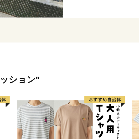
した地域には当時をしのぶ
然にも恵まれ、日本歴史公
海側随一のつつじの名所と
は、人気者のレッサーパン
「レッサーパンダのいえ」
らしい姿が来園者をとりこ
内に点在するさばえスイー
ます。
ァッション"
〈プライバシーポリシー（
お客様からいただいた個人
関係法令で定められた場合
りすることはございません
は、商品の発送、事務連絡