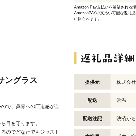
Amazon Pay支払いを希望さ
AmazonPAYの支払い可能な返礼
に限られます。
ポーツサングラス
提供元
株式会社
配送
常温
いので、鼻骨への圧迫感が全
配送注記
決済から
から目を守ります。
きるのでどなたでもジャスト