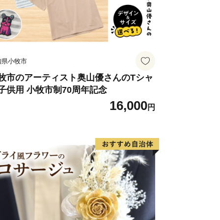
出展するふるさと納税関連イベント情報
と納税に関する情報提供のために使用さ
して、電子メールの配信やパンフレット
ただくことがあります。
知県小牧市
の配信又は資料の郵送停止等のご希望が
urusato-sabae@soe.or.jp)まで
牧市のアーティスト奥山優さんのTシャ
子供用 小牧市制70周年記念
16,000
円