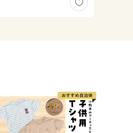
街並みが残っています。また、豊かな自
園百選に認定されている西山公園は日本
して親しまれ、公園内の西山動物園で
ダが出迎えてくれます。屋内展示施設
は、人のすぐ頭上を元気よく動き回る愛
に。また、伝統野菜吉川ナスのほか、市
ツなど、数え切れない魅力があふれてい
個人情報保護方針）について〉
情報は、鯖江市が責任をもって管理し、
を除き、第三者に譲渡したり、提供した
。なお、お客様からいただいた個人情報
、いただいたふるさと納税の使い道に関