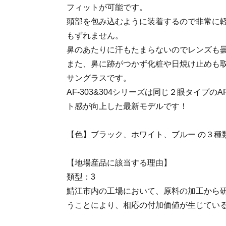
フィットが可能です。
頭部を包み込むように装着するので非常に
もずれません。
鼻のあたりに汗もたまらないのでレンズも
また、鼻に跡がつかず化粧や日焼け止めも
サングラスです。
AF-303&304シリーズは同じ２眼タイプのAF
ト感が向上した最新モデルです！
【色】ブラック、ホワイト、ブルー の３種
【地場産品に該当する理由】
類型：3
鯖江市内の工場において、原料の加工から
うことにより、相応の付加価値が生じてい