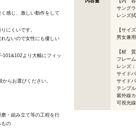
内容量
【内 容
サングラ
軽く感じ、激しい動作をして
レンズ拭
曇りにくいです。
【サイズ
男女兼用
取れないので女性にも優しい
【材 質
-101&102より大幅にフィッ
フレーム
レンズ：
サイドパ
類からお選びください。
サイドパ
テンプル
紫外線カ
可視光線
研磨・組み立て等の工程を行
るもの