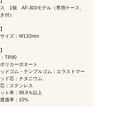
】
ス 1個 AF-303モデル（専用ケース、
き付）
】
サイズ：W132mm
】
：TR90
ポリカーボネート
ッドゴム・テンプルゴム：エラストマー
ッド芯：チタニウム
芯：ステンレス
ット率：99.9％以上
透過率：10%