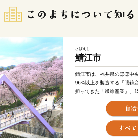
さばえし
鯖江市
鯖江市は、福井県のほぼ中
96%以上を製造する「眼鏡
担ってきた「繊維産業」、1
器の8割を占める「漆器産業
が集積した「ものづくりの
近年では長年のメガネ製造
スマートグラス等の分野に
古墳の多い古代ロマンのま