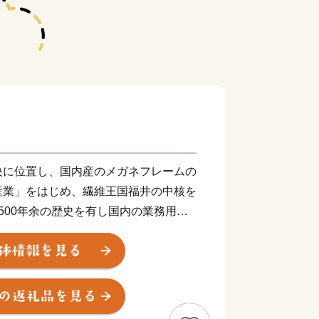
央に位置し、国内産のメガネフレームの
産業」をはじめ、繊維王国福井の中核を
500年余の歴史を有し国内の業務用漆
」、そして、近年はIT産業など、産業
まち」です。
で培った金属加工技術を生かし、医療や
も進出しています。王山古墳をはじめ、
ちであり、近松門左衛門が幼少期を過ご