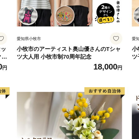
する報告、鯖江市が主催・
の提供及び鯖江市のふるさ
せていただき、その手段と
等の資料の郵送をさせてい
愛知県小牧市
愛
御不明な点や、電子メール
ございましたら、ふるさと納税担当(f
セッ
小牧市のアーティスト奥山優さんのTシャ
小
クラ
ツ大人用 小牧市制70周年記念
ツ
ご連絡ください。
ト
0
18,000
円
円