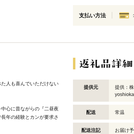
支払い方法
べた人も喜んでいただけない
提供元
提供：株式会
yoshioka
を中心に昔ながらの『二昼夜
配送
常温
で長年の経験とカンが要求さ
配送注記
お届け予