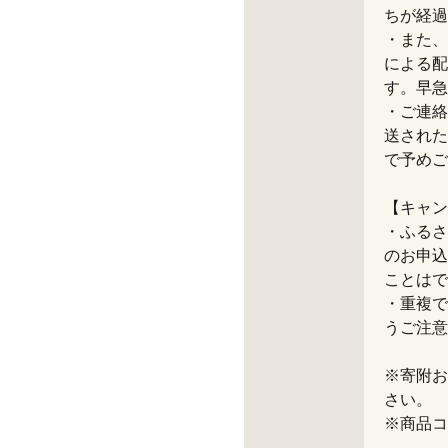
ちが経過
・また、
による配
す。早急
・ご連絡
送された
で予めご
【キャン
・ふるさ
のお申込
ことはで
・重複で
うご注意
※寄附お
さい。
※商品コー