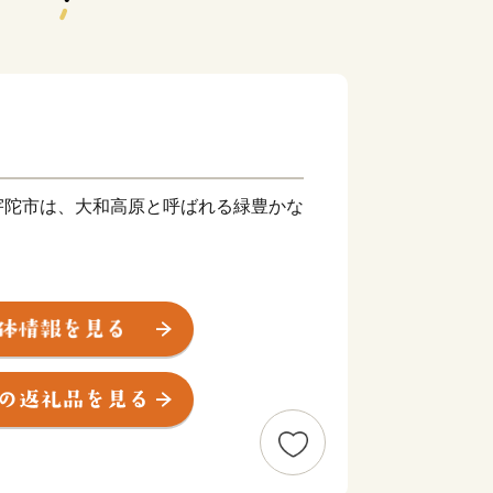
宇陀市は、大和高原と呼ばれる緑豊かな
寺や又兵衛桜、万葉人柿本人麻呂が魅了
を司る水分神社など、歴史と自然が暮ら
また、伊勢本街道の宿場町として栄え、
る街並みは、古の旅人の思いを今も伝え
て「宇陀市」となってからは、日々新た