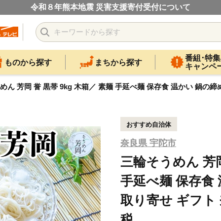
令和８年熊本地震 災害支援寄付受付について
番組･特集
ものから探す
まちから探す
キャンペ
めん 芳岡 誉 黒帯 9kg 木箱／ 素麺 手延べ麺 保存食 温かい 鍋の
おすすめ自治体
奈良県 宇陀市
三輪そうめん 芳岡 
手延べ麺 保存食 
取り寄せ ギフト
税