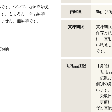
本です。シンプルな原料ゆえ
内容量
9kg（5
ます。もちろん、食品添加
りません。無添加です。
賞味期限
賞味期限
保存方法
に、直射
い風通し
植物油
です。
返礼品注記
【発送に
・返礼品
・複数お
個別の発
います。
・受取日
・事前に
寄附直後