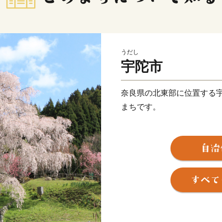
うだし
宇陀市
奈良県の北東部に位置する
まちです。
女人高野として有名な室生
されたかぎろひ、水の分配
しの中に息づいています。
当時のにぎわいぶりを伝え
ています。
平成18年1月の合併によっ