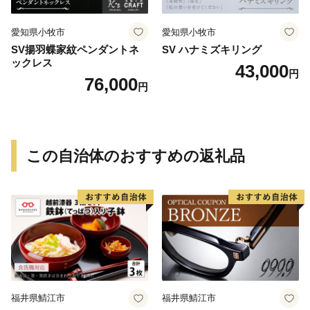
愛知県小牧市
愛知県小牧市
SV揚羽蝶家紋ペンダントネ
SV ハナミズキリング
ックレス
43,000
円
76,000
円
この自治体のおすすめの返礼品
福井県鯖江市
福井県鯖江市