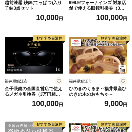
越前漆器 鉄鉢(てっぱつ)入り
999.9/フォーナインズ 対象店
子鉢3点セット
舗で使える眼鏡引換券（3万
円相当）Bronze np m
10,000
100,000
円
円
福井県鯖江市
福井県鯖江市
金子眼鏡の全国直営店で使え
ひのきのくるま～福井県産ひ
るメガネ引換券（3万円相
のきの木のおもちゃ～
当） Bronze
100,000
9,000
円
円