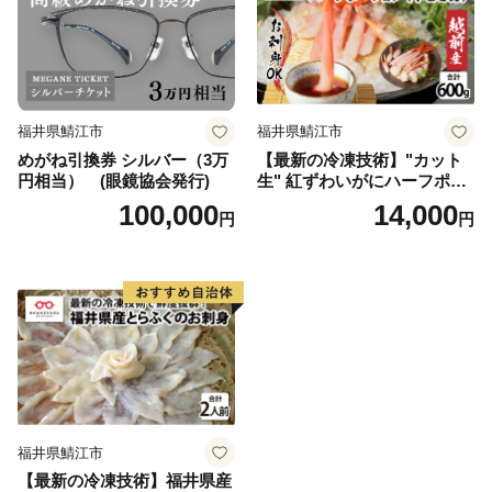
福井県鯖江市
福井県鯖江市
めがね引換券 シルバー（3万
【最新の冷凍技術】"カット
円相当） (眼鏡協会発行)
生" 紅ずわいがにハーフポー
ション（半むき身）脚棒・
100,000
14,000
円
円
爪・爪下・肩 600g
福井県鯖江市
【最新の冷凍技術】福井県産