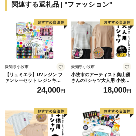
関連する返礼品 | "ファッション"
さばえスイーツなど、数え切れない魅力があふれていま
す。
〈プライバシーポリシー（個人情報保護方針）につい
て〉
お客様からいただいた個人情報は、鯖江市が責任をもっ
愛知県小牧市
愛知県小牧市
て管理し、関係法令で定められた場合を除き、第三者に
【リュミエラ】UVレジン フ
小牧市のアーティスト奥山優
譲渡したり、提供したりすることはございません。な
ァンシーセット レジンキッ
さんのTシャツ大人用 小牧市
お、お客様からいただいた個人情報は、商品の発送、事
ト ハンドメイド レジンクラ
制70周年記念
24,000
18,000
円
円
フト アクセサリーキット 手
務連絡、いただいたふるさと納税の使い道に関する報
作り セット レジン LEDライ
告、鯖江市が主催・出展するふるさと納税関連イベント
ト
情報の提供及び鯖江市のふるさと納税に関する情報提供
のために使用させていただき、その手段として、電子メ
ールの配信やパンフレット等の資料の郵送をさせていた
だくことがあります。