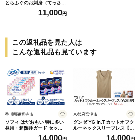
とらふぐのお刺身（てっさ）
2人前 約60g
11,000
円
この返礼品を見た人は
こんな返礼品も見ています
香川県観音寺市
京都府宮津市
ソフィ はだおもい 特に多い
グンゼ YG in.T カットオフク
昼用・超熟睡ガード セット
ルーネックスリーブレス【Y
羽付き ナプキン 生理用品 サ
V2618P】Lサイズ クリアベ
14,000
14,000
円
円
ニタリー ユニ・チャーム
ージュ3枚セット [№5716-04