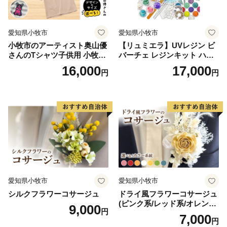
御不明な点や、電子メールの配信又は資料の郵送停止等
のご希望がございましたら、ふるさと納税担当
愛知県小牧市
愛知県小牧市
(furusato-sabae@soe.or.jp)までご連絡ください。
小牧市のアーティスト奥山優
【リュミエラ】UVレジン ビ
さんのTシャツ子供用 小牧市
バーチェ レジンキット ハン
制70周年記念
ドメイド レジンクラフト ア
16,000
17,000
円
円
クセサリーキット 手作り セ
ット レジン LEDライト
愛知県小牧市
愛知県小牧市
シルクフラワーコサージュ
ドライ風フラワーコサージュ
(ピンク系/レッド系/オレンジ
9,000
円
系/ホワイト系/イエロー系/グ
7,000
円
リーン系/ブルー系）