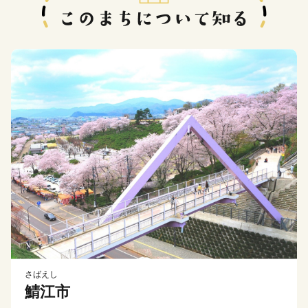
さばえし
鯖江市