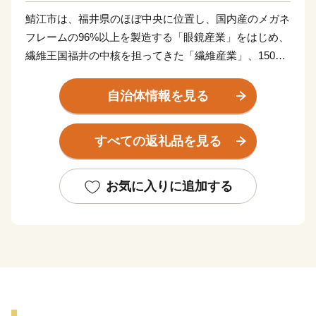
鯖江市は、福井県のほぼ中央に位置し、国内産のメガネ
フレームの96%以上を製造する「眼鏡産業」をはじめ、
繊維王国福井の中核を担ってきた「繊維産業」、1500
年余の歴史を有し国内の業務用漆器の8割を占める「漆
器産業」、そして、近年はIT産業など、産業が集積した
自治体情報を見る
「ものづくりのまち」です。
近年では長年のメガネ製造で培った金属加工技術を生か
すべての返礼品を見る
し、医療やスマートグラス等の分野にも進出していま
す。王山古墳をはじめ、古墳の多い古代ロマンのまちで
あり、近松門左衛門が幼少期を過ごした地域には当時を
お気に入りに追加する
しのぶ街並みが残っています。また、豊かな自然にも恵
まれ、日本歴史公園百選に認定されている西山公園は日
本海側随一のつつじの名所として親しまれ、公園内の西
山動物園では、人気者のレッサーパンダが出迎えてくれ
ます。屋内展示施設「レッサーパンダのいえ」は、人の
すぐ頭上を元気よく動き回る愛らしい姿が来園者をとり
こに。また、伝統野菜吉川ナスのほか、市内に点在する