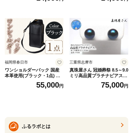
32]
福岡県春日市
三重県志摩市
ワンショルダーバック 国産
真珠屋さん 冠婚葬祭 8.5～9.0
本革使用(ブラック・1点) 鞄
ミリ高品質プラチナピアス P
バック バッグ カバン レザー
t900 志摩産アコヤ真珠 ブラ
55,000
75,000
円
円
国産 日本製 牛革 黒 革 革製
ックパール 黒真珠
品 手作り 男性 女性 レディー
ス メンズ【ksg1307-bk】【Z
enis】
ふるラボとは