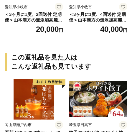
愛知県小牧市
愛知県小牧市
＜3ヶ月に1度、2回送付 定期
＜3ヶ月に1度、4回送付 定期
便＞山本漢方の無添加高麗人
便＞山本漢方の無添加高麗人
参粒
参粒
20,000
40,000
円
円
この返礼品を見た人は
こんな返礼品も見ています
岡山県瀬戸内市
埼玉県日高市