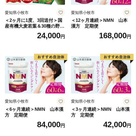
綾町ふるさと納税 ワンストップ受付センター 宛
愛知県小牧市
愛知県小牧市
＜2ヶ月に1度、3回送付＞国
＜12ヶ月連続＞NMN 山本
産有機大麦若葉＆30種の野
漢方 定期便
菜 山本漢方 定期便
24,000
168,000
円
円
愛知県小牧市
愛知県小牧市
＜6ヶ月連続＞NMN 山本漢
＜3ヶ月連続＞NMN 山本漢
方 定期便
方 定期便
84,000
42,000
円
円