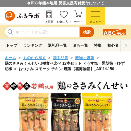
令和８年熊本地震 災害支援寄付受付について
上限額
お気に入り
カート
メニュー
検索
トップ
ランキング
返礼品一覧
まち一覧
特集
初心者ガイド
ホーム
ものから探す
加工品等
乾物・燻製
鶏のささみくんせい 3種食べ比べ 12本セット ＜うす塩・黒胡椒・ゆず
胡椒 ＞ おつまみ スモーク チキン 燻製【雲海物産】_A0114-156