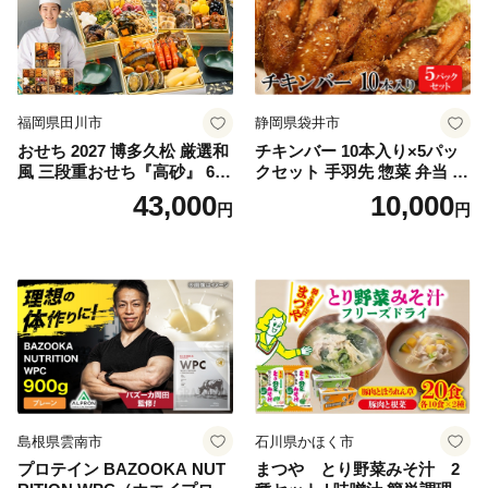
福岡県田川市
静岡県袋井市
おせち 2027 博多久松 厳選和
チキンバー 10本入り×5パッ
風 三段重おせち『高砂』 6.5
クセット 手羽先 惣菜 弁当 お
寸 3段重 2～3人前 おせち料
かず お酒 おつまみ ギフト キ
43,000
10,000
円
円
理 重箱 お正月 冷凍おせち 縁
ャンプ アウトドア キャンプ
起物 祝箸付 福岡 お節 オセチ
飯 保存食 非常食 鶏肉 肉 お
oseti osechi お祝い 迎春おせ
肉 鶏 人気 厳選 静岡県袋井市
ち 本格おせち おせち予約 年
末 年始 お取り寄せ 新春 贅沢
おせち こだわりおせち 惣菜
老舗おせち ふるさと納税お
せち 御節 お節料理 正月 調理
不要 おせち料理2027
島根県雲南市
石川県かほく市
プロテイン BAZOOKA NUT
まつや とり野菜みそ汁 2