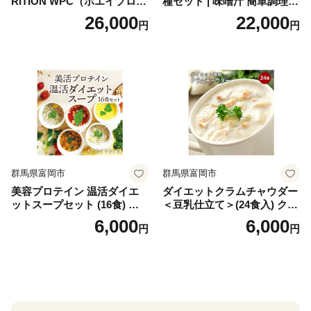
RITION WPC（ホエイプロテ
種セット | 味噌汁 簡単調理
イン）＜プレーン＞ 900g｜
お味噌 おみそ みそ とり野菜
26,000
22,000
円
円
バズーカ岡田監修・植物由来
時短料理 時短ごはん ご当地
の甘味料使用・国内製造 島
フリーズドライ
根県雲南市/株式会社アルプ
ロン [AIEN005]
群馬県富岡市
群馬県富岡市
美容プロテイン 温活ダイエ
ダイエットクラムチャウダー
ットスープセット (16食) 小
＜豆乳仕立て＞(24食入) クラ
分け スープ 食べ比べ セット
ムチャウダー 豆乳 ダイエッ
6,000
6,000
円
円
詰合せ クラムチャウダー チ
ト スープ プロテイン たんぱ
ゲ コーン ポタージュ トマト
く質 食物繊維 食品 F20E-799
温活 ダイエット 美容 プロテ
イン 食品 F20E-809