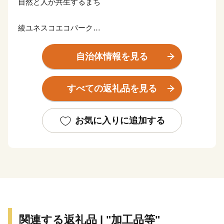
自然と人が共生するまち
綾ユネスコエコパーク
日本最大級の照葉樹林を有する綾町は、半世紀にわたっ
自治体情報を見る
て森を守り、自然と共生する地域づくりを進めてきまし
た。全国に先駆けて推進した有機農業や手づくり工芸の
すべての返礼品を見る
里づくり、綾の照葉樹林プロジェクトなど官民あげての
取り組みは世界的に高い評価をいただき、2012年、ユ
ネスコエコパークに登録されました。
お気に入りに追加する
雄大な自然と、自然の恵みに感謝しながら生きる人々が
綾なす美しいまちです。
【お申し込みとお礼の品のお届けについて】
・住民票が綾町にある方は、返礼品の送付の対象になり
ません。
関連する返礼品 | "加工品等"
・ご寄付いただいた皆様にお礼の品をお送りします。