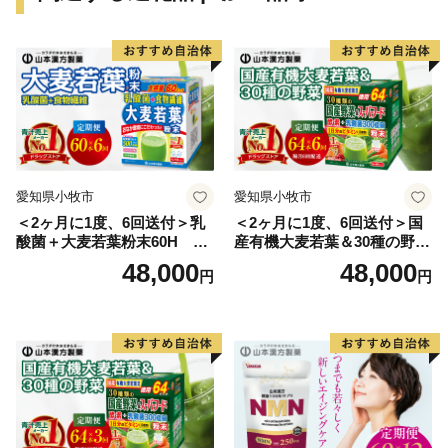
・品切れ中のお礼の品の、予約等の申込みはお受けでき
かねます。予めご了承ください。
・寄附回数の制限は設けておりません。
【寄附金受領証明書およびワンストップ特例申請書につ
いて】
寄附金受領証明書・ワンストップ特例申請書のお届け
愛知県小牧市
愛知県小牧市
は、入金確認後1～3週間程度を目途に、お礼の品とは別
＜2ヶ月に1度、6回送付＞乳
＜2ヶ月に1度、6回送付＞国
でお送りいたします。
酸菌＋大麦若葉粉末60H 山
産有機大麦若葉＆30種の野
ワンストップ特例申請を希望される方には返信用封筒を
本漢方 定期便
菜 山本漢方 定期便
48,000
48,000
円
円
同封しております。
なお、申請後に氏名や住所変更等が生じた場合はご連絡
ください。
【ワンストップ特例申請書送付先】
〒889-1201
宮崎県児湯郡都農町大字川北1432-15