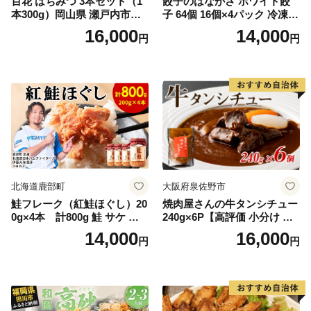
百花 はちみつ 3本セット（1
餃子のはながさ ホワイト餃
本300g）岡山県 瀬戸内市産
子 64個 16個×4パック 冷凍
石黒農園 ヨーグルト パン 砂
中華 点心 B級グルメ ご当地
16,000
14,000
円
円
糖の代わり 香り高い いい香
野菜 おつまみ おかず 簡単調
り 季節の花の蜜 トンガリ容
理 時短 リピート 保存 豚肉
器入り
特製 ポーク 大きめ ジューシ
ー ギフト お取り寄せ 日高市
北海道鹿部町
大阪府泉佐野市
鮭フレーク（紅鮭ほぐし）20
焼肉屋さんの牛タンシチュー
0g×4本 計800g 鮭 サケ 鮭
240g×6P【高評価 小分け 惣
ほぐし サケフレーク シャケ
菜 牛たん 一人暮らし 冷凍】
14,000
16,000
円
円
フレーク 鮭フレーク