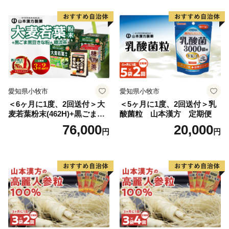
愛知県小牧市
愛知県小牧市
＜6ヶ月に1度、2回送付＞大
＜5ヶ月に1度、2回送付＞乳
麦若葉粉末(462H)+黒ごま黒
酸菌粒 山本漢方 定期便
豆きな粉+ 糖流茶 山本漢
76,000
20,000
円
円
方 定期便