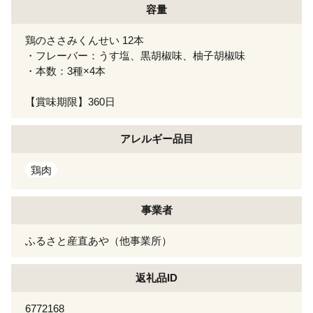
容量
鶏のささみくんせい 12本
・フレーバー：うす塩、黒胡椒味、柚子胡椒味
・本数：3種×4本
【賞味期限】360日
アレルギー
品目
鶏肉
事業者
ふるさと産直あや（他事業所）
返礼品ID
6772168