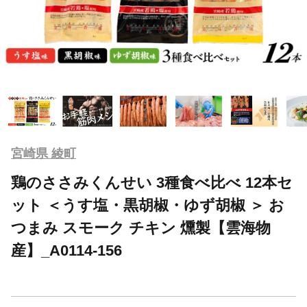
宮崎県 綾町
鶏のささみくんせい 3種食べ比べ 12本セ
ット ＜うす塩・黒胡椒・ゆず胡椒 ＞ お
つまみ スモーク チキン 燻製【雲海物
産】_A0114-156