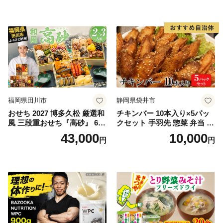
福岡県田川市
静岡県袋井市
おせち 2027 博多久松 厳選和
チキンバー 10本入り×5パッ
風 三段重おせち『高砂』 6.5
クセット 手羽先 惣菜 弁当 お
寸 3段重 2～3人前 おせち料
かず お酒 おつまみ ギフト キ
43,000
10,000
円
円
理 重箱 お正月 冷凍おせち 縁
ャンプ アウトドア キャンプ
起物 祝箸付 福岡 お節 オセチ
飯 保存食 非常食 鶏肉 肉 お
oseti osechi お祝い 迎春おせ
肉 鶏 人気 厳選 静岡県袋井市
ち 本格おせち おせち予約 年
末 年始 お取り寄せ 新春 贅沢
おせち こだわりおせち 惣菜
老舗おせち ふるさと納税お
せち 御節 お節料理 正月 調理
不要 おせち料理2027