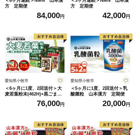
＜6ヶ月連続＞NMN 山本漢
＜3ヶ月連続＞NMN 山本漢
方 定期便
方 定期便
84,000
42,000
円
円
愛知県小牧市
愛知県小牧市
＜6ヶ月に1度、2回送付＞大
＜5ヶ月に1度、2回送付＞乳
麦若葉粉末(462H)+黒ごま黒
酸菌粒 山本漢方 定期便
豆きな粉+ 糖流茶 山本漢
76,000
20,000
円
円
方 定期便