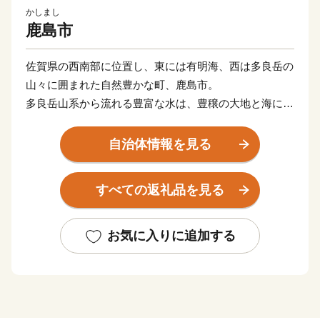
かしまし
鹿島市
佐賀県の西南部に位置し、東には有明海、西は多良岳の
山々に囲まれた自然豊かな町、鹿島市。
多良岳山系から流れる豊富な水は、豊穣の大地と海に大
きな恵みをもたらしています。
肥沃な大地では、米やみかん、野菜など多くの農産物が
自治体情報を見る
栽培され、山からの栄養分をふんだんに含んだ水が流れ
着く有明海では、ムツゴロウなどの希少な生物や日本一
すべての返礼品を見る
の海苔を育んでいます。
年間300万人の参拝客が訪れる日本三大稲荷の一つ「祐
徳稲荷神社」や、有明海の自然を活かしたイベント「鹿
お気に入りに追加する
島ガタリンピック」など、訪れた人が見て、体験して、
楽しめる観光スポットもあります。
県下有数の酒どころでもあり、毎年3月に市内6蔵が同時
に蔵開きを行う「鹿島酒蔵ツーリズム🄬」では、県内外