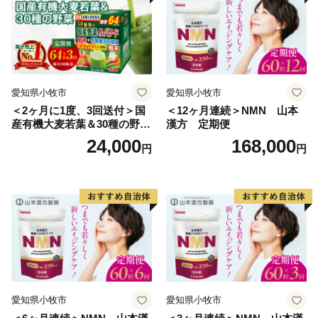
鹿島市役所 広報企画課 広報企画係（849-1312 佐賀県鹿
島市大字納富分2643番地1）
電話番号： 0954-63-2101 （受付時間8:30～17:15
土・日・祝除く）
メールアドレス：furusato@city.saga-kashima.lg.jp
愛知県小牧市
愛知県小牧市
＜2ヶ月に1度、3回送付＞国
＜12ヶ月連続＞NMN 山本
産有機大麦若葉＆30種の野
漢方 定期便
菜 山本漢方 定期便
24,000
168,000
円
円
愛知県小牧市
愛知県小牧市