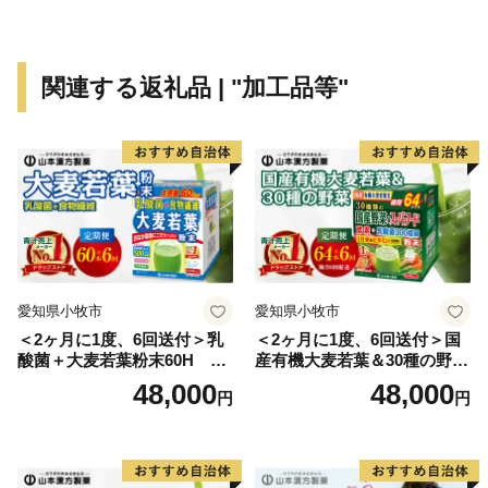
からの多くの人が美味しいお酒を堪能しに訪れます。
大自然の宝庫である多良岳山系と日本一の干潟を有する
有明海の恵みを受けた様々な魅力ある特産品を知ってい
関連する返礼品 | "加工品等"
ただき、鹿島市を応援していただけたら幸いです。
【申込・返礼品に関すること】
鹿島市ふるさと納税サポートセンター（849-1312 佐賀
県鹿島市大字納富分甲224-1）
株式会社ディ・シィ・ティ
愛知県小牧市
愛知県小牧市
電話番号： 050-5530-6839（受付時間9:00～17:00 土
＜2ヶ月に1度、6回送付＞乳
＜2ヶ月に1度、6回送付＞国
日・祝日除く）
酸菌＋大麦若葉粉末60H 山
産有機大麦若葉＆30種の野
メールアドレス：office-kashima@furusato-support.net
本漢方 定期便
菜 山本漢方 定期便
48,000
48,000
円
円
【寄附金受領書・ワンストップ特例申請書に関するこ
と】