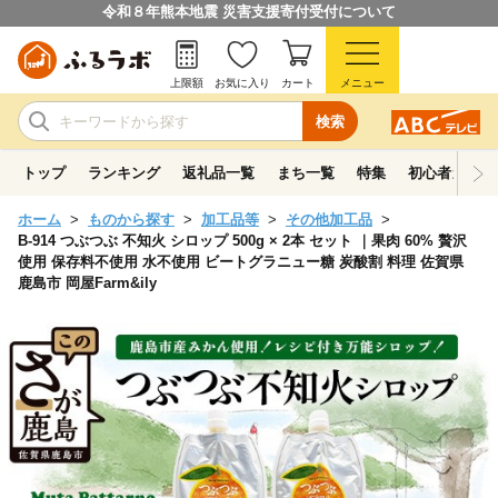
令和８年熊本地震 災害支援寄付受付について
上限額
お気に入り
カート
メニュー
検索
トップ
ランキング
返礼品一覧
まち一覧
特集
初心者ガイド
ホーム
ものから探す
加工品等
その他加工品
B-914 つぶつぶ 不知火 シロップ 500g × 2本 セット ｜果肉 60% 贅沢
使用 保存料不使用 水不使用 ビートグラニュー糖 炭酸割 料理 佐賀県
鹿島市 岡屋Farm&ily