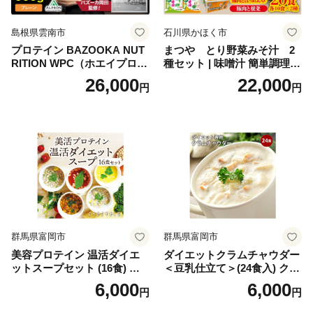
島根県雲南市
石川県かほく市
プロテイン BAZOOKA NUT
まつや とり野菜みそ汁 2
RITION WPC（ホエイプロテ
種セット | 味噌汁 簡単調理
イン）＜プレーン＞ 900g｜
お味噌 おみそ みそ とり野菜
26,000
22,000
円
円
バズーカ岡田監修・植物由来
時短料理 時短ごはん ご当地
の甘味料使用・国内製造 島
フリーズドライ
根県雲南市/株式会社アルプ
ロン [AIEN005]
群馬県富岡市
群馬県富岡市
美容プロテイン 温活ダイエ
ダイエットクラムチャウダー
ットスープセット (16食) 小
＜豆乳仕立て＞(24食入) クラ
分け スープ 食べ比べ セット
ムチャウダー 豆乳 ダイエッ
6,000
6,000
円
円
詰合せ クラムチャウダー チ
ト スープ プロテイン たんぱ
ゲ コーン ポタージュ トマト
く質 食物繊維 食品 F20E-799