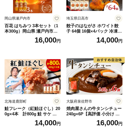
岡山県瀬戸内市
埼玉県日高市
百花 はちみつ 3本セット（1
餃子のはながさ ホワイト餃
本300g）岡山県 瀬戸内市産
子 64個 16個×4パック 冷凍
石黒農園 ヨーグルト パン 砂
中華 点心 B級グルメ ご当地
16,000
14,000
円
円
糖の代わり 香り高い いい香
野菜 おつまみ おかず 簡単調
り 季節の花の蜜 トンガリ容
理 時短 リピート 保存 豚肉
器入り
特製 ポーク 大きめ ジューシ
ー ギフト お取り寄せ 日高市
北海道鹿部町
大阪府泉佐野市
鮭フレーク（紅鮭ほぐし）20
焼肉屋さんの牛タンシチュー
0g×4本 計800g 鮭 サケ 鮭
240g×6P【高評価 小分け 惣
ほぐし サケフレーク シャケ
菜 牛たん 一人暮らし 冷凍】
14,000
16,000
円
円
フレーク 鮭フレーク