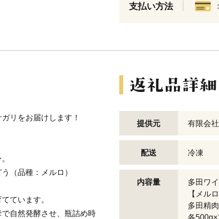
支払い方法
サガリをお届けします！
提供元
有限会社
配送
冷凍
ン。
どう（品種：メルロ）
内容量
多田ワイ
【メルロ
育てています。
多田精肉
母で自然発酵させ、瓶詰め時
各500g