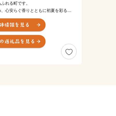
あふれる町です。
め、心安らぐ香りとともに初夏を彩るラ
空気でのびのび育む養豚業、雲を見下ろ
ランやヒルクライム（自転車レース）・
のネイチャースポーツ・・・十勝岳や富
りなす四季折々の魅力はまさに北海道の
たくに使用し、毎年ブリュワーがこだわ
”超”限定品「まるごとかみふらのプレ
て、皆様のご来町を心よりお待ちしてい
番組「news おかえり」で、峠のチー
！
👉チーズタルト
たくさん‼
 返礼品 上富良野町発祥！伝説のホップ