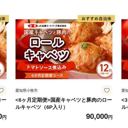
"
「ソラチエース」使用【SORAC
産大臣賞受賞】ふらの和牛 サーロ
👉メロン ふらの 赤肉メロン 
ット
愛知県小牧市
愛
ロー
<6ヶ月定期便>国産キャベツと豚肉のロー
<
ルキャベツ（6P入り）
ル
0
90,000
円
円