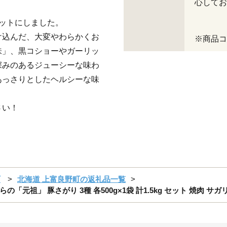
心してお
ットにしました。
け込んだ、大変やわらかくお
※商品コー
味」、黒コショーやガーリッ
深みのあるジューシーな味わ
あっさりとしたヘルシーな味
さい！
町
北海道 上富良野町の返礼品一覧
祖」 豚さがり 3種 各500g×1袋 計1.5kg セット 焼肉 サガ