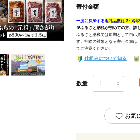
寄付金額
一度に決済する
返礼品数は３つ以
🔰ふるさと納税が初めての方、詳
ふるさと納税では原則として自己負
す。控除の対象となる寄付金額は
でご注意ください。
仕組みについて知る
数量
お気