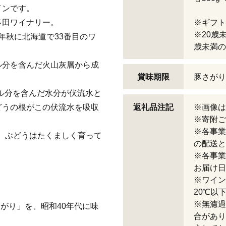
インです。
多田ワイナリー。
※ギフト
※20歳
6年秋に北海道で33番目のワ
歳未満の
ル分を含んだ火山灰層から成
賞味期限
豚さがり
ラル分を含んだ水分が伏流水と
どうの根がこの伏流水を吸収
返礼品注記
※画像は
※寄附ご
※各事業
で、ぶどうはたくましく育って
の配送と
※各事業
お届け日
※ワイン
20℃以
※無濾過
さがり」を、昭和40年代に味
合があり