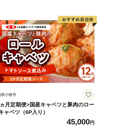
HI 1984】350ml×12缶×【農林水
インステーキ 400g (約200g×2枚)
LLサイズ 約2kg 2玉 糖度限界突破 セ
知県小牧市
3ヵ月定期便>国産キャベツと豚肉のロー
キャベツ（6P入り）
45,000
円