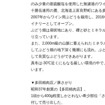
のみ少量の亜硫酸塩を使用した無濾過のワ
十勝岳連邦の麓、北海道上富良野町にある
2007年からワイン用ぶどうを栽培し、201
イナリーとしてオープン。
ぶどう畑は扇状地にあり、礫と砂とミネラ
り立っています。
また、2,000m級の山脈に蓄えられたミネ
してぶどう畑の地下深く幾層にも流れ、ぶ
して良質なぶどうができあがります。
真冬は-30℃近くにもなる厳しい環境の中
います。
▼多田精肉店／豚さがり
昭和37年創業の【多田精肉店】。
1頭から400g程度しかとれない希少部位「
付して売り出した、