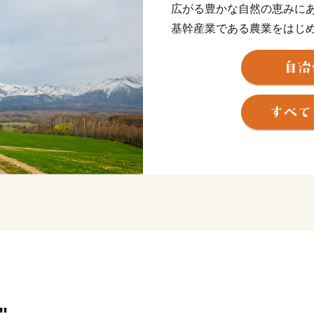
広がる豊かな自然の恵みに
基幹産業である農業をはじ
ベンダー畑、きれいな水と
す十勝岳温泉郷、トレイル
バックカントリスキーなど
良野盆地の雄大な自然が織
イイトコどり！
町産の大麦とホップをぜい
りぬいて醸造する季節・産地
ミアムビール」をご用意し
ます。
★ABCテレビのニュース情報
ズタルト が紹介されました
★ほかにも魅力的な返礼品が
👉北海道 上富良野 コラボ