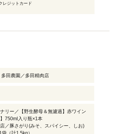
クレジットカード
 多田農園／多田精肉店
ナリー／【野生酵母＆無濾過】赤ワイン
】750ml入り瓶×1本
店／豚さがり(みそ、スパイシー、しお)
×1袋（計1.5kg）