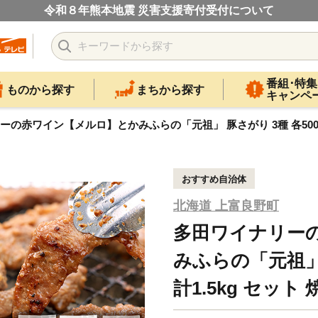
令和８年熊本地震 災害支援寄付受付について
番組･特集
ものから探す
まちから探す
キャンペ
の赤ワイン【メルロ】とかみふらの「元祖」 豚さがり 3種 各500g×1
おすすめ自治体
北海道 上富良野町
多田ワイナリー
みふらの「元祖」 
計1.5kg セット