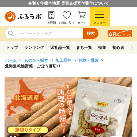
令和８年熊本地震 災害支援寄付受付について
上限額
お気に入り
カート
メニュー
検索
トップ
ランキング
返礼品一覧
まち一覧
特集
初心者ガイド
ホーム
ものから探す
加工品等
乾物・燻製
北海道乾燥野菜 ごぼう薄切り