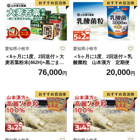
愛知県小牧市
愛知県小牧市
＜6ヶ月に1度、2回送付＞大
＜5ヶ月に1度、2回送付＞乳
麦若葉粉末(462H)+黒ごま黒
酸菌粒 山本漢方 定期便
豆きな粉+ 糖流茶 山本漢
76,000
20,000
円
円
方 定期便