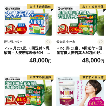
愛知県小牧市
愛知県小牧市
＜2ヶ月に1度、6回送付＞乳
＜2ヶ月に1度、6回送付＞国
酸菌＋大麦若葉粉末60H 山
産有機大麦若葉＆30種の野
本漢方 定期便
菜 山本漢方 定期便
48,000
48,000
円
円