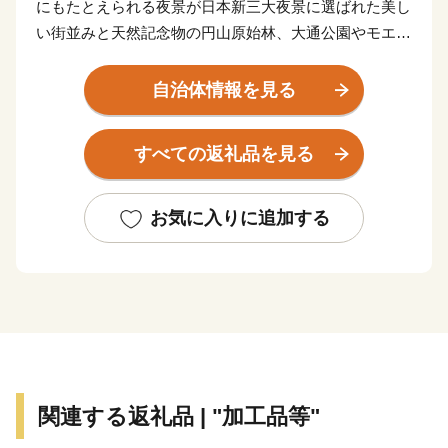
にもたとえられる夜景が日本新三大夜景に選ばれた美し
い街並みと天然記念物の円山原始林、大通公園やモエレ
沼公園、札幌の奥座敷「定山渓温泉」などの自然が調和
したまちです。鮮やかな四季の変化とともに多くのイベ
自治体情報を見る
ントが開かれ、ビールをはじめ美味しいお酒と一緒に北
海道各地から届いた新鮮な食材を使った料理を楽しむ豊
すべての返礼品を見る
かな食文化が花開いております。
お気に入りに追加する
関連する返礼品 | "加工品等"