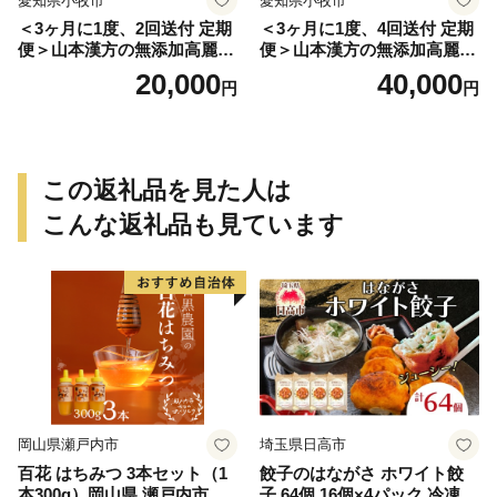
愛知県小牧市
愛知県小牧市
＜3ヶ月に1度、2回送付 定期
＜3ヶ月に1度、4回送付 定期
便＞山本漢方の無添加高麗人
便＞山本漢方の無添加高麗人
参粒
参粒
20,000
40,000
円
円
この返礼品を見た人は
こんな返礼品も見ています
岡山県瀬戸内市
埼玉県日高市
百花 はちみつ 3本セット（1
餃子のはながさ ホワイト餃
本300g）岡山県 瀬戸内市産
子 64個 16個×4パック 冷凍