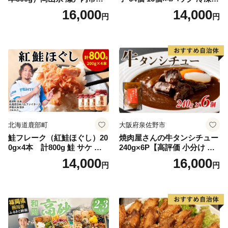
石黒農園 ヨーグルト パン 砂
中華 点心 B級グルメ ご当地
16,000
14,000
円
円
糖の代わり 香り高い いい香
野菜 おつまみ おかず 簡単調
り 季節の花の蜜 トンガリ容
理 時短 リピート 保存 豚肉
器入り
特製 ポーク 大きめ ジューシ
ー ギフト お取り寄せ 日高市
北海道鹿部町
大阪府泉佐野市
鮭フレーク（紅鮭ほぐし）20
焼肉屋さんの牛タンシチュー
0g×4本 計800g 鮭 サケ 鮭
240g×6P【高評価 小分け 惣
ほぐし サケフレーク シャケ
菜 牛たん 一人暮らし 冷凍】
14,000
16,000
円
円
フレーク 鮭フレーク