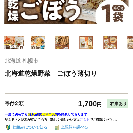
北海道 札幌市
北海道乾燥野菜 ごぼう薄切り
1,700
寄付金額
在庫あり
円
一度に決済する
返礼品数は３つ以内
を推奨しております。
🔰ふるさと納税が初めての方、詳しく知りたい方は
こちら
でご確認ください。
仕組みについて知る
上限額を調べる