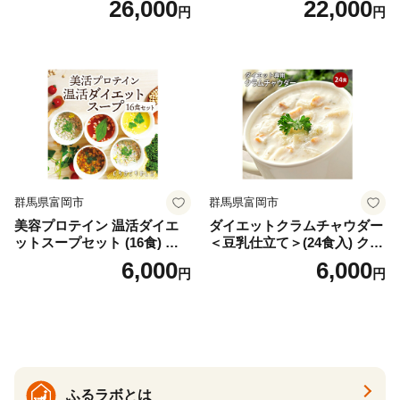
26,000
22,000
円
円
バズーカ岡田監修・植物由来
時短料理 時短ごはん ご当地
の甘味料使用・国内製造 島
フリーズドライ
根県雲南市/株式会社アルプ
ロン [AIEN005]
群馬県富岡市
群馬県富岡市
美容プロテイン 温活ダイエ
ダイエットクラムチャウダー
ットスープセット (16食) 小
＜豆乳仕立て＞(24食入) クラ
分け スープ 食べ比べ セット
ムチャウダー 豆乳 ダイエッ
6,000
6,000
円
円
詰合せ クラムチャウダー チ
ト スープ プロテイン たんぱ
ゲ コーン ポタージュ トマト
く質 食物繊維 食品 F20E-799
温活 ダイエット 美容 プロテ
イン 食品 F20E-809
ふるラボとは