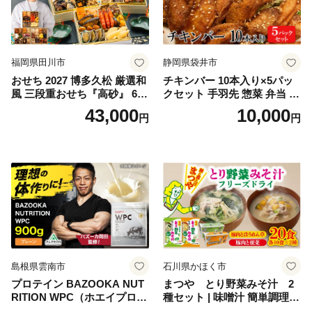
福岡県田川市
静岡県袋井市
おせち 2027 博多久松 厳選和
チキンバー 10本入り×5パッ
風 三段重おせち『高砂』 6.5
クセット 手羽先 惣菜 弁当 お
寸 3段重 2～3人前 おせち料
かず お酒 おつまみ ギフト キ
43,000
10,000
円
円
理 重箱 お正月 冷凍おせち 縁
ャンプ アウトドア キャンプ
起物 祝箸付 福岡 お節 オセチ
飯 保存食 非常食 鶏肉 肉 お
oseti osechi お祝い 迎春おせ
肉 鶏 人気 厳選 静岡県袋井市
ち 本格おせち おせち予約 年
末 年始 お取り寄せ 新春 贅沢
おせち こだわりおせち 惣菜
老舗おせち ふるさと納税お
せち 御節 お節料理 正月 調理
不要 おせち料理2027
島根県雲南市
石川県かほく市
プロテイン BAZOOKA NUT
まつや とり野菜みそ汁 2
RITION WPC（ホエイプロテ
種セット | 味噌汁 簡単調理
イン）＜プレーン＞ 900g｜
お味噌 おみそ みそ とり野菜