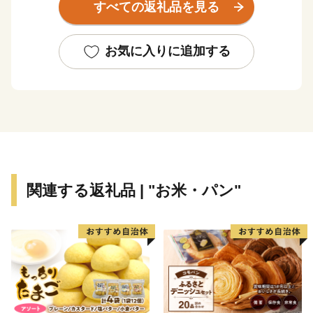
すべての返礼品を見る
劇が１年中行われていたり、地域では秋祭り行事などの
無形民俗文化財が、住民の手で現在も数多く保存されて
いるなど、芸術・文化・歴史が息づくアートのまちとし
お気に入りに追加する
ても近年注目されております。
★主食にもスイーツにも使える「はだか麦」を紹介した
特設サイトを公開中！
👉
自然の恵みたっぷりの「はだか麦」
関連する返礼品 | "お米・パン"