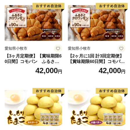
愛知県小牧市
愛知県小牧市
【3ヶ月定期便】【賞味期限6
【2ヶ月に1回 計3回定期便】
0日間】コモパン ふるさと
【賞味期限60日間】コモパ
クロワッサンセット（計90
ン ふるさとクロワッサンセ
42,000
42,000
円
円
個）／災害用備蓄 保存食 非
ット（計90個）／災害用備蓄
常食 防災グッズにも
保存食 非常食 防災グッズに
も