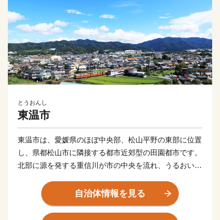
とうおんし
東温市
東温市は、愛媛県のほぼ中央部、松山平野の東部に位置
し、県都松山市に隣接する都市近郊型の田園都市です。
北部に源を発する重信川が市の中央を流れ、うるおいあ
ふれる水辺空間に恵まれるとともに、南部の皿ヶ嶺連峰
県立自然公園は、東部の霊峰石鎚山系と連なり、棚田や
自治体情報を見る
渓谷を有する里山が自然美を形成しています。また、常
設のミュージカル劇場ではプロのミュージカル俳優の演