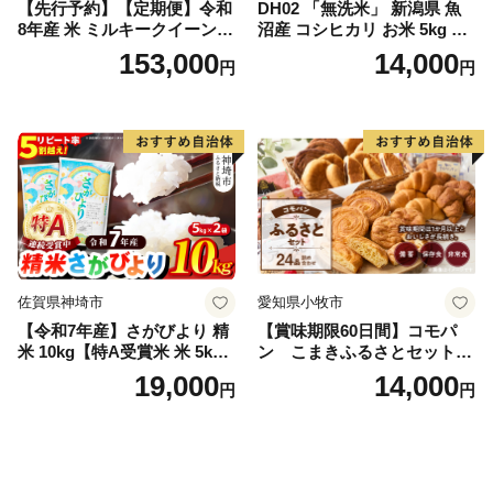
【先行予約】【定期便】令和
DH02 「無洗米」 新潟県 魚
8年産 米 ミルキークイーン
沼産 コシヒカリ お米 5kg こ
白米 45kg (5kg×9回) | ミルキ
しひかり 精米 米（お米の美
153,000
14,000
円
円
ークイーン 米5kg 福島 福島
味しい炊き方ガイド付き）
県産 福島産 精米 お米 米 コ
メ 武田ファーム サムランド
福島県 南相馬市 cu006-ae
佐賀県神埼市
愛知県小牧市
【令和7年産】さがびより 精
【賞味期限60日間】コモパ
米 10kg【特A受賞米 米 5kg×
ン こまきふるさとセット
2袋 お米 コメ こめ 国産 美味
（24個入り）／災害用備蓄
19,000
14,000
円
円
しい ブランド米 人気 ランキ
保存食 非常食 防災グッズに
ング 増田米穀】(H015224)
も