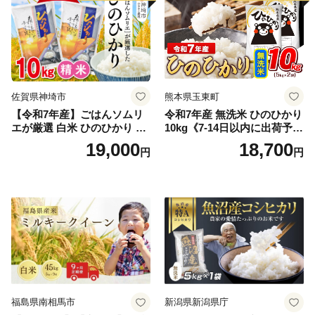
佐賀県神埼市
熊本県玉東町
【令和7年産】ごはんソムリ
令和7年産 無洗米 ひのひかり
エが厳選 白米 ひのひかり 10
10kg《7-14日以内に出荷予定
kg【神埼市産 米 お米 精米 白
(土日祝除く)》コメ 米 無洗米
19,000
18,700
円
円
米 10kg 5kg×2 ひのひかり ブ
令和7年産 高レビュー｜人気
ランド米 食味鑑定士】(H063
米 熊本県産米 お米 生活応援
164)
米
福島県南相馬市
新潟県新潟県庁