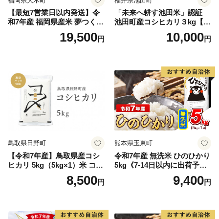
福岡県大木町
福井県池田町
【最短7営業日以内発送】令
「未来へ耕す池田米」認証
和7年産 福岡県産米 夢つくし
池田町産コシヒカリ３kg【お
15kg 精米 ※北海道・沖縄・
1人様につき３セットまで】
19,500
10,000
円
円
離島は配送不可
鳥取県日野町
熊本県玉東町
【令和7年産】鳥取県産コシ
令和7年産 無洗米 ひのひかり
ヒカリ 5kg（5kg×1）米 コシ
5kg《7-14日以内に出荷予定
ヒカリ こしひかり お米 白米
(土日祝除く)》コメ 米 無洗米
8,500
9,400
円
円
精米 5キロ おこめ こめ コメ
高レビュー｜人気米 熊本県
真空パック包装 真空包装 長
産米 お米 生活応援米
期保存 単一原料米 鳥取県日
野町産 Elevation