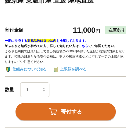
媛県産 東温市産 直送 産地直送
11,000
寄付金額
在庫あり
円
一度に決済する
返礼品数は３つ以内
を推奨しております。
🔰ふるさと納税が初めての方、詳しく知りたい方は
こちら
でご確認ください。
ふるさと納税では原則として自己負担額の2,000円を除いた全額が控除の対象となり
ます。控除の対象となる寄付金額は、収入や家族構成などに応じて一定の上限があ
りますのでご注意ください。
仕組みについて知る
上限額を調べる
数量
寄付する