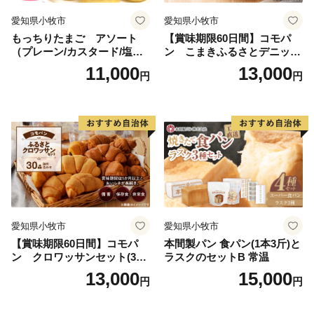
愛知県小牧市
愛知県小牧市
もっちりたまご アソート
【賞味期限60日間】コモパ
（プレーン/カスタード/塩バ
ン こまきふるさとデニッシ
ター/小倉バター）
ュセット（20個入り）／災害
11,000
13,000
円
円
用備蓄 保存食 非常食 防災グ
ッズにも
愛知県小牧市
愛知県小牧市
【賞味期限60日間】コモパ
本間製パン 食パン(1本3斤)と
ン クロワッサンセット(30
ラスクのセットB 常温
個入り)／災害用備蓄 保存食
13,000
15,000
円
円
非常食 防災グッズにも