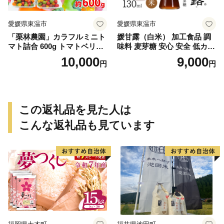
愛媛県東温市
愛媛県東温市
「栗林農園」カラフルミニト
媛甘露（白米） 加工食品 調
マト詰合 600g トマトベリー
味料 麦芽糖 安心 安全 低カロ
ピーチチェリー イエローミ
リー 甘味料 シロップタイプ
10,000
9,000
円
円
ミ サングリーン トスカーナ
上品な甘み お菓子作り 料理
バイオレット プリンセスオ
レンジ 6品種
この返礼品を見た人は
こんな返礼品も見ています