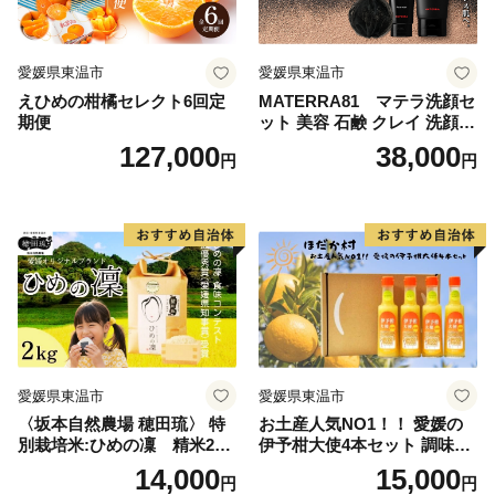
愛媛県東温市
愛媛県東温市
えひめの柑橘セレクト6回定
MATERRA81 マテラ洗顔セ
期便
ット 美容 石鹸 クレイ 洗顔フ
ォーム マテラ 泡立てネット
127,000
38,000
円
円
愛媛県東温市
愛媛県東温市
〈坂本自然農場 穂田琉〉 特
お土産人気NO1！！ 愛媛の
別栽培米:ひめの凜 精米2kg
伊予柑大使4本セット 調味料
ご飯 お弁当 おにぎり 冷めて
ドレッシング サラダ いよか
14,000
15,000
円
円
も美味しい 愛媛県産 県知事
ん 愛媛産 カルパッチョ