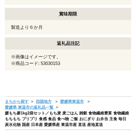
賞味期限
製造より６か月
返礼品注記
※画像はイメージです。
※商品コード: 53030153
まちから探す
四国地方
愛媛県東温市
愛媛県 東温市の返礼品一覧
媛もち麥1kg2袋セット／もち麦 麦ごはん 雑穀 食物繊維豊富 食物繊維
もちもち プリプリ 食感 食品 食べ物 ご飯 おにぎり お弁当 主食 毎日
炭水化物 国産 日本産 愛媛県産 東温市産 直送 産地直送