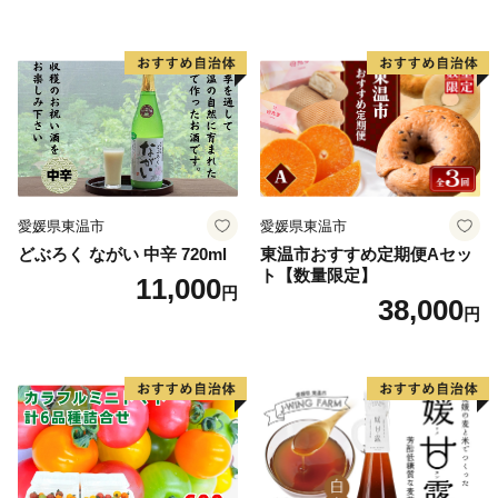
賞 お米
愛媛県東温市
愛媛県東温市
どぶろく ながい 中辛 720ml
東温市おすすめ定期便Aセッ
ト【数量限定】
11,000
円
38,000
円