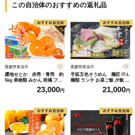
この自治体のおすすめの返礼品
愛媛県東温市
愛媛県東温市
露地せとか 赤秀・青秀 約
手延五色そうめん 麺匠 IT-L
5kg 果物類 みかん 柑橘 フル
麺類 ランチ お昼ご飯 夕飯 晩
ーツ 食後 デザート ジューシ
御飯 手延べそうめん そうめ
23,000
21,000
円
円
ー 甘い コク 香り 国産 愛媛
ん詰合せ 華やか 贈り物
県産 愛媛県産せとか