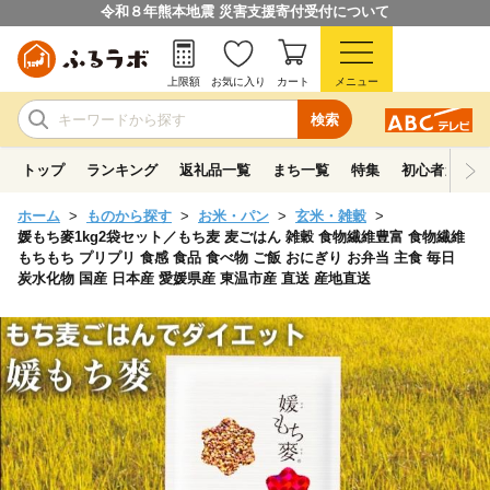
令和８年熊本地震 災害支援寄付受付について
上限額
お気に入り
カート
メニュー
検索
トップ
ランキング
返礼品一覧
まち一覧
特集
初心者ガイド
ホーム
ものから探す
お米・パン
玄米・雑穀
媛もち麥1kg2袋セット／もち麦 麦ごはん 雑穀 食物繊維豊富 食物繊維
もちもち プリプリ 食感 食品 食べ物 ご飯 おにぎり お弁当 主食 毎日
炭水化物 国産 日本産 愛媛県産 東温市産 直送 産地直送