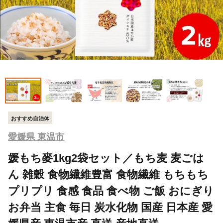
おすすめ自治体
愛媛県 東温市
媛もち麥1kg2袋セット／もち麦 麦ごは
ん 雑穀 食物繊維豊富 食物繊維 もちもち
プリプリ 食感 食品 食べ物 ご飯 おにぎり
お弁当 主食 毎日 炭水化物 国産 日本産 愛