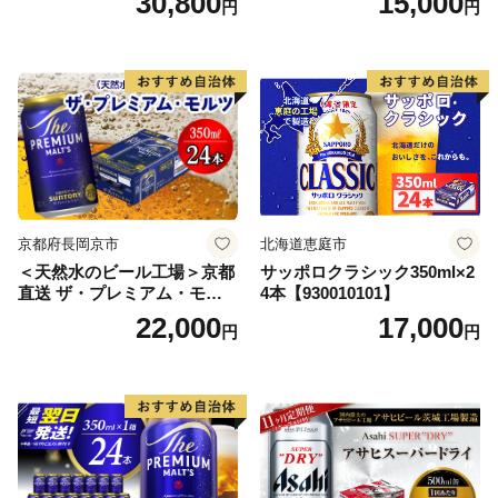
30,800
15,000
円
円
ス アルコール度数5% 缶ビー
ル お酒 ビール アサヒ スーパ
ードライ super dry 24缶 辛
口 送料無料 カメイ 本宮市
【07214-0206】
京都府長岡京市
北海道恵庭市
＜天然水のビール工場＞京都
サッポロクラシック350ml×2
直送 ザ・プレミアム・モル
4本【930010101】
ツ 350ml×24本 プレモル [149
22,000
17,000
円
円
5]