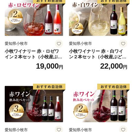
のでご了承ください。
【ワンストップ特例申請書の送付時期について】
申請書を受領書と一緒にお送りしますので、
必要情報を記載の上返送してください。
※確定申告をされる方は、特例申請の提出は不要となり
愛知県小牧市
愛知県小牧市
ます。
小牧ワイナリー 赤・ロゼワ
小牧ワイナリー 赤・白ワイ
イン２本セット（小牧産ぶど
ン２本セット（小牧産ぶどう
《ワンストップ特例申請書送付先》
う100％使用）
100％使用）
19,000
22,000
円
円
〒444-1333
愛知県高浜市沢渡町一丁目3番28
東浦町ふるさと納税ワンストップ受付センター 宛
≪お問い合わせ先≫
東浦町ふるさと納税サポート室 〒444-1333
愛知県高浜市沢渡町一丁目3番28
TEL：050-3114-2836
愛知県小牧市
愛知県小牧市
MAIL：support@higashiura.furusato-lg.jp