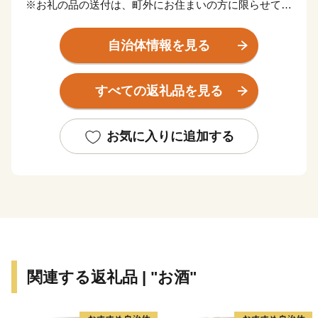
※お礼の品の送付は、町外にお住まいの方に限らせてい
ただきます。
※寄附につきましては、年度内の回数制限は現在設けて
自治体情報を見る
おりません。
※お礼の品のお届けには1～2ヶ月程度かかることがあり
すべての返礼品を見る
ます。
※1回の寄附につき、お礼の品は最大7品までお選びいた
だけます。
お気に入りに追加する
※お礼の品の写真はイメージです。
【寄附証明書の送付時期について】
寄附証明書は返礼品と別でお送りいたします。
入金確認後、注文内容確認画面の【注文者情報】に記載
の住所に2週間以内に発送いたします。
住民票住所が返礼品の送付先と異なる場合は必ず備考欄
関連する返礼品 | "お酒"
に住民票住所をご記入ください。
※繁忙期についてはお時間をいただく場合がございます