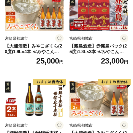
宮崎県都城市
宮崎県都城市
【大浦酒造】みやこざくら(2
【霧島酒造】赤霧島パック(2
0度)1.8L×4本 ≪みやこんじょ
5度)1.8L×3本 ≪みやこんじょ
特急便≫_AD-0771
特急便≫_23-07-K03P-1800-3
25,000
23,000
円
円
-Q
宮崎県都城市
宮崎県都城市
【柳田酒造】山田錦千本桜・
【大浦酒造】みやこざくら(2