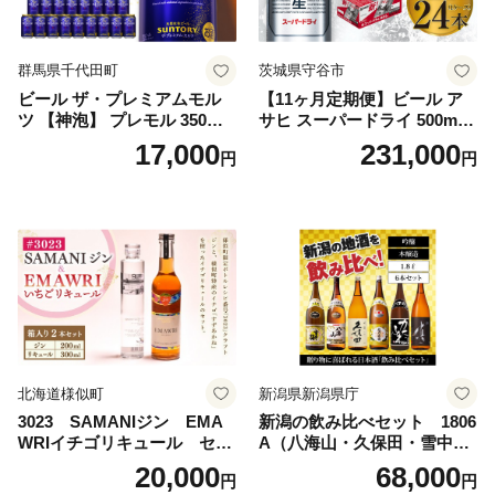
群馬県千代田町
茨城県守谷市
ビール ザ・プレミアムモル
【11ヶ月定期便】ビール ア
ツ 【神泡】 プレモル 350ml
サヒ スーパードライ 500ml 2
× 24本 サントリー〈天然水の
4本 1ケース×11ヶ月 | アサヒ
17,000
231,000
円
円
ビール工場〉群馬※沖縄・離
ビール 究極の辛口 酒 お酒 ア
島地域へのお届け不可
ルコール 生ビール Asahi ア
サヒビール スーパードライ s
uper dry 11回 缶ビール 缶 ギ
フト 内祝い 茨城県守谷市 送
料無料
北海道様似町
新潟県新潟県庁
3023 SAMANIジン EMA
新潟の飲み比べセット 1806
WRIイチゴリキュール セッ
A（八海山・久保田・雪中
ト（箱入り）【大人の味 酒
梅・越乃寒梅・かたふね・千
20,000
68,000
円
円
お酒 洋酒 スピリッツ クラフ
代の光）