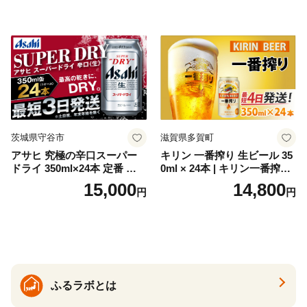
トジン 国産 sake SAKE gin
GIN liqueur LIQUEUR お酒
セット 詰め合わせ カクテル
ソーダ割り アルコール ロッ
ク ソーダ ジントニック 】
茨城県守谷市
滋賀県多賀町
アサヒ 究極の辛口スーパー
キリン 一番搾り 生ビール 35
ドライ 350ml×24本 定番 ビー
0ml × 24本 | キリン一番搾り
ル 缶ビール 酒 お酒 アルコー
キリンビール 一番搾り ビー
15,000
14,800
円
円
ル 辛口
ル 24缶 きりんいちばんしぼ
り キリン一番搾り びーる 1
ケース 24缶 24本 キリン一番
搾り KIRIN きりん 麒麟 キリ
ン一番搾り いちばんしぼり
キリン一番搾り 父の日 ちち
の日
ふるラボとは