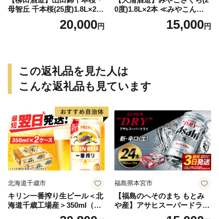
母智丘 千本桜(25度)1.8L×2本
0度)1.8L×2本 ≪みやこんじょ
≪みやこんじょ特急便≫_AC
特急便≫_MJ-0771
20,000
15,000
円
円
-0751
この返礼品を見た人は
こんな返礼品も見ています
北海道千歳市
福島県本宮市
キリン一番搾り生ビール＜北
【福島のへそのまち もとみ
海道千歳工場産＞350ml（24
や産】アサヒスーパードライ
本） 2ケース
350ml×24本 合計8.4L 1ケー