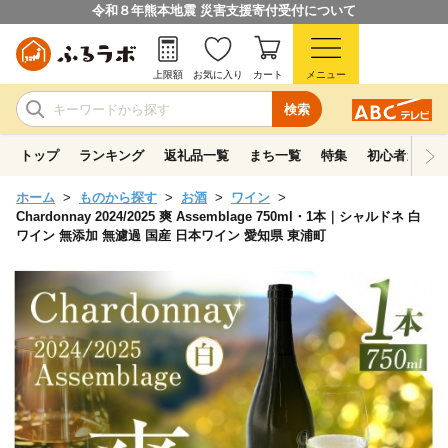
令和８年熊本地震 災害支援寄付受付について
上限額
お気に入り
カート
メニュー
検索
トップ
ランキング
返礼品一覧
まち一覧
特集
初心者ガイド
ホーム
ものから探す
お酒
ワイン
Chardonnay 2024/2025 爽 Assemblage 750ml・1本｜シャルドネ 白
ワイン 無添加 無濾過 国産 日本ワイン 愛知県 東浦町