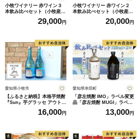
小牧ワイナリー 赤ワイン３
小牧ワイナリー 赤ワイン２
本飲み比べセット（小牧産ぶ
本飲み比べセット（小牧産ぶ
どう100％使用）
どう100％使用）
29,000
20,000
円
円
愛知県小牧市
愛知県幸田町
【ふるさと納税】本格芋焼酎
「彦左焼酎 IMO」ラベル変更
『Sun』芋グラッセ アウトド
品「彦左焼酎 MUGI」ラベル
ア ソロキャンプ ベランピン
変更品 飲み比べ セット 合計
16,000
13,000
円
円
グ 巣ごもり 就労支援
2本 720ml×各1本 25度 焼酎
お酒 麦焼酎 芋焼酎