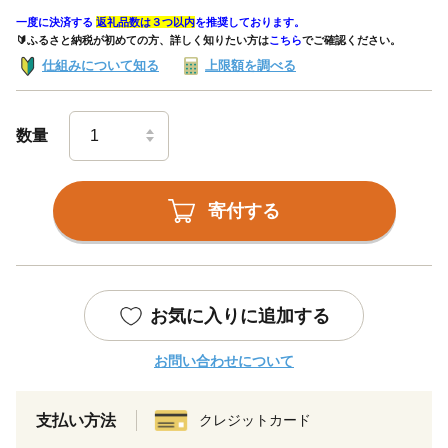
一度に決済する
返礼品数は３つ以内
を推奨しております。
🔰ふるさと納税が初めての方、詳しく知りたい方は
こちら
でご確認ください。
仕組みについて知る
上限額を調べる
数量
寄付する
お気に入りに追加する
お問い合わせについて
支払い方法
クレジットカード