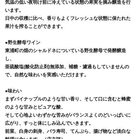
気温の低い夜明け前に冷えている状態の果実を摘み醸造を行
います。
日中の収穫に比べ、香りもよくフレッシュな状態に保たれた
果汁を搾ることができます。
●野生酵母ワイン
東浦町の畑のシャルドネについている野生酵母で発酵醸造
し、
亜硫酸塩(酸化防止剤)無添加、補糖・濾過もしていませんの
で、自然な味わいを実感いただけます。
●味わい
まずパイナップルのような甘い香り、そして口に含むと蜂蜜
のような甘みとピュアな酸、
そして心地よいわずかな苦みがバランスよくのどいっぱいに
広がり、すっと体にしみ込んでいきます。
前菜、白身の刺身、バラ寿司、てんぷら、揚げ物など淡白な