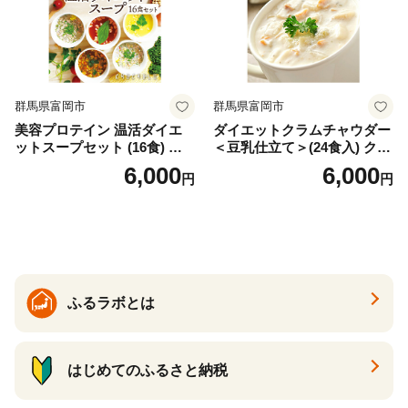
群馬県富岡市
群馬県富岡市
美容プロテイン 温活ダイエ
ダイエットクラムチャウダー
ットスープセット (16食) 小
＜豆乳仕立て＞(24食入) クラ
分け スープ 食べ比べ セット
ムチャウダー 豆乳 ダイエッ
6,000
6,000
円
円
詰合せ クラムチャウダー チ
ト スープ プロテイン たんぱ
ゲ コーン ポタージュ トマト
く質 食物繊維 食品 F20E-799
温活 ダイエット 美容 プロテ
イン 食品 F20E-809
ふるラボとは
はじめてのふるさと納税