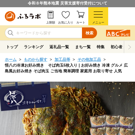
令和８年熊本地震 災害支援寄付受付について
上限額
お気に入り
カート
メニュー
検索
トップ
ランキング
返礼品一覧
まち一覧
特集
初心者ガイド
ホーム
ものから探す
加工品等
その他加工品
悟八の冷凍お好み焼き そば肉玉6枚入り | お好み焼き 冷凍 グルメ 広
島風お好み焼き そば肉玉 ご当地 簡単調理 家庭用 お取り寄せ 人気