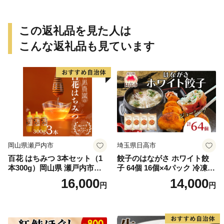
この返礼品を見た人は
こんな返礼品も見ています
岡山県瀬戸内市
埼玉県日高市
百花 はちみつ 3本セット（1
餃子のはながさ ホワイト餃
本300g）岡山県 瀬戸内市産
子 64個 16個×4パック 冷凍
石黒農園 ヨーグルト パン 砂
中華 点心 B級グルメ ご当地
16,000
14,000
円
円
糖の代わり 香り高い いい香
野菜 おつまみ おかず 簡単調
り 季節の花の蜜 トンガリ容
理 時短 リピート 保存 豚肉
器入り
特製 ポーク 大きめ ジューシ
ー ギフト お取り寄せ 日高市