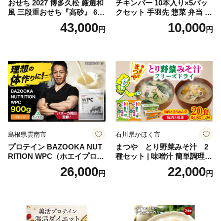
おせち 2027 博多久松 厳選和
チキンバー 10本入り×5パッ
風 三段重おせち『高砂』 6.5
クセット 手羽先 惣菜 弁当 お
寸 3段重 2～3人前 おせち料
かず お酒 おつまみ ギフト キ
43,000
10,000
円
円
理 重箱 お正月 冷凍おせち 縁
ャンプ アウトドア キャンプ
起物 祝箸付 福岡 お節 オセチ
飯 保存食 非常食 鶏肉 肉 お
oseti osechi お祝い 迎春おせ
肉 鶏 人気 厳選 静岡県袋井市
ち 本格おせち おせち予約 年
末 年始 お取り寄せ 新春 贅沢
おせち こだわりおせち 惣菜
老舗おせち ふるさと納税お
せち 御節 お節料理 正月 調理
不要 おせち料理2027
島根県雲南市
石川県かほく市
プロテイン BAZOOKA NUT
まつや とり野菜みそ汁 2
RITION WPC（ホエイプロテ
種セット | 味噌汁 簡単調理
イン）＜プレーン＞ 900g｜
お味噌 おみそ みそ とり野菜
26,000
22,000
円
円
バズーカ岡田監修・植物由来
時短料理 時短ごはん ご当地
の甘味料使用・国内製造 島
フリーズドライ
根県雲南市/株式会社アルプ
ロン [AIEN005]