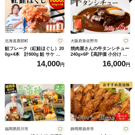
北海道鹿部町
大阪府泉佐野市
鮭フレーク（紅鮭ほぐし）20
焼肉屋さんの牛タンシチュー
0g×4本 計800g 鮭 サケ 鮭
240g×6P【高評価 小分け 惣
ほぐし サケフレーク シャケ
菜 牛たん 一人暮らし 冷凍】
14,000
16,000
円
円
フレーク 鮭フレーク
福岡県田川市
静岡県袋井市