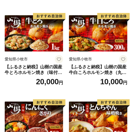
ン焼き 300g×2パック 計600g
味付 タレ プリプリ 小腸 味噌
タレ にんにく バーベキュー
BBQ 炒め物 ホルモン丼 野菜
炒め 焼きうどん 下処理済み
愛知県 小牧市 冷凍 送料無料
愛知県小牧市
愛知県小牧市
【ふるさと納税】山樹の国産
【ふるさと納税】山樹の国産
牛とろホルモン焼き（味付
牛白ころホルモン焼き（丸
き/タレ）1kg
腸）味付 300g 肉 牛肉 山
20,000
10,000
円
円
樹 国産牛 白ころホルモン焼
き 300g 丸腸 味付 プリプリ
小腸 味噌タレ にんにく バー
ベキュー 炒め物 ホルモン丼
野菜炒め 焼きうどん 下処理
済み 愛知県 小牧市 送料無料