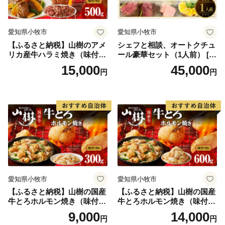
愛知県小牧市
愛知県小牧市
【ふるさと納税】山樹のアメ
シェフと相談、オートクチュ
リカ産牛ハラミ焼き（味付）
ール豪華セット（1人前） [04
500g
3C10]
15,000
45,000
円
円
愛知県小牧市
愛知県小牧市
【ふるさと納税】山樹の国産
【ふるさと納税】山樹の国産
牛とろホルモン焼き（味付/
牛とろホルモン焼き（味付/
タレ） 300g
タレ） 600g ホルモン 肉
9,000
14,000
円
円
牛肉 山樹 国産牛 とろホルモ