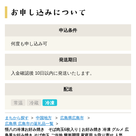
申込条件
何度も申し込み可
発送期日
入金確認後 10日以内に発送いたします。
配送
常温
冷蔵
冷凍
まちから探す
中国地方
広島県広島市
広島県 広島市の返礼品一覧
悟八の冷凍お好み焼き そば肉玉6枚入り | お好み焼き 冷凍 グルメ 広
島風お好み焼き そば肉玉 ご当地 簡単調理 家庭用 お取り寄せ 人気