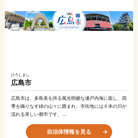
ひろしまし
広島市
広島市は、多島美を誇る風光明媚な瀬戸内海に面し、四
季を織りなす緑の山々に囲まれ、市街地には６本の川が
流れる美しい都市です。
人類史上最初の被爆都市「HIROSHIMA（ヒロシマ）」
として知られ、世界中から多くの人が訪れており、市内
自治体情報を見る