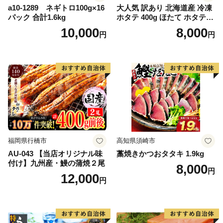
a10-1289 ネギトロ100g×16
大人気 訳あり 北海道産 冷凍
パック 合計1.6kg
ホタテ 400g ほたて ホタテ
帆立 貝柱 海鮮 魚介類 刺身
10,000
8,000
円
円
大粒 天然 海鮮 ランキング 大
人気 人気 おすすめ 訳あり ）
福岡県行橋市
高知県須崎市
AU-043 【当店オリジナル味
藁焼きかつおタタキ 1.9kg
付け】九州産・鰻の蒲焼２尾
8,000
円
12,000
円