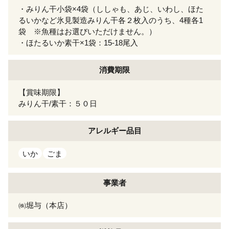
・みりん干小袋×4袋（ししゃも、あじ、いわし、ほた
るいかなど氷見製造みりん干各２枚入のうち、4種各1
袋 ※魚種はお選びいただけません。）
・ほたるいか素干×1袋：15-18尾入
消費期限
【賞味期限】
みりん干/素干：５０日
アレルギー
品目
いか
ごま
事業者
㈱堀与（本店）