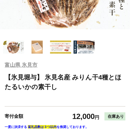
富山県 氷見市
【氷見堀与】 氷見名産 みりん干4種とほ
たるいかの素干し
12,000
寄付金額
在庫あり
円
一度に決済する
返礼品数は３つ以内
を推奨しております。