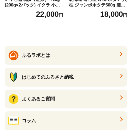
(200g×2パック) イクラ 小分
柱 ジャンボホタテ500g 濃厚
け いくら醤油漬 鮭いくら い
な旨味と甘み （ほたて ホタ
22,000
18,000
円
円
くら醤油漬け 鮭 鮭卵 ikura
テ 帆立 貝柱 ホタテ貝柱 大玉
醤油いくら 冷凍いくら いく
大粒 北海道 別海 野付 ふるさ
ら北海道 醤油鮭いくら 人気
と納税）
大好評品 北海道 白糠町
ふるラボとは
はじめてのふるさと納税
よくあるご質問
コラム