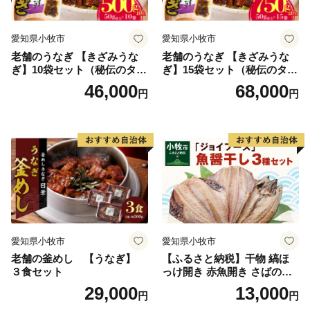
愛知県小牧市
愛知県小牧市
老舗のうなぎ 【きざみうな
老舗のうなぎ 【きざみうな
ぎ】10袋セット（秘伝のタレ
ぎ】15袋セット（秘伝のタレ
付）
付）
46,000
68,000
円
円
愛知県小牧市
愛知県小牧市
老舗の釜めし 【うなぎ】
【ふるさと納税】干物 縞ほ
３食セット
っけ開き 赤魚開き さばの開
き 魚醤干し 3種 セット 詰め
29,000
13,000
円
円
合わせ 魚 おかず 肉厚 おいし