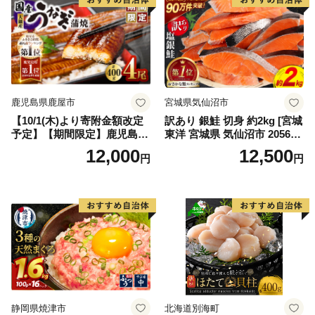
鹿児島県鹿屋市
宮城県気仙沼市
【10/1(木)より寄附金額改定
訳あり 銀鮭 切身 約2kg [宮城
予定】【期間限定】鹿児島県
東洋 宮城県 気仙沼市 205649
大隅産うなぎ蒲焼4尾（400
91] 鮭 魚介類 海鮮 訳アリ 規
12,000
12,500
円
円
g） KN007-023
格外 不揃い さけ サケ 鮭切身
シャケ 切り身 冷凍 家庭用 お
かず 弁当 支援 サーモン 銀鮭
切り身 魚 わけあり
静岡県焼津市
北海道別海町