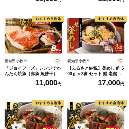
愛知県小牧市
愛知県小牧市
「ジョイフーズ」レンジでか
【ふるさと納税】釜めし 約 5
んたん焼魚（赤魚 魚醤干）
00ｇ × 3食 セット 鮭 老舗 急
速冷凍 レンチン 時短 簡単調
11,000
17,000
円
円
理 食品 加工品 海鮮 手作り
ほくほく ご飯 お弁当 おにぎ
り お茶漬け お取り寄せ お取
り寄せグルメ 愛知県 小牧市
送料無料