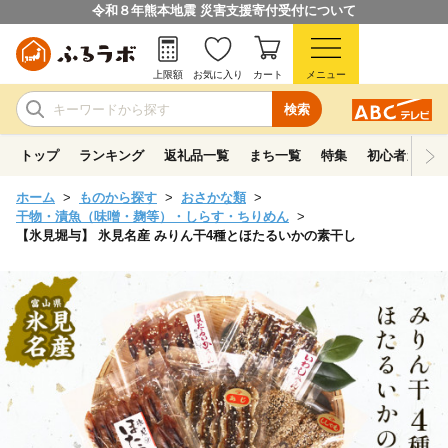
令和８年熊本地震 災害支援寄付受付について
上限額
お気に入り
カート
メニュー
検索
トップ
ランキング
返礼品一覧
まち一覧
特集
初心者ガイド
ホーム
ものから探す
おさかな類
干物・漬魚（味噌・麹等）・しらす・ちりめん
【氷見堀与】 氷見名産 みりん干4種とほたるいかの素干し