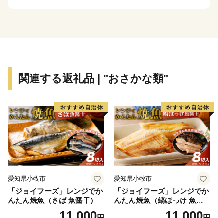
過ぎない」ことで水産資源を守る持続可能な漁法とし
て、世界からも注目されています。
氷見市は、漁師町という印象が強いかと思いますが、
複数の小さな川に沿って多数の谷戸が広がります。立山
連峰を望む棚田や稲がはざかけされた様子など、観光で
いらした方からは美しい農村風景もひそかな人気です。
関連する返礼品 | "おさかな類"
里山と里海の景観を守りつつ、恵まれた自然環境を活
かした美味しい食材が豊かなまさに「食都・氷見」。ぜ
ひこの機会に氷見市の特産品や、氷見市で過ごす時間を
楽しんでください。
愛知県小牧市
愛知県小牧市
「ジョイフーズ」レンジでか
「ジョイフーズ」レンジでか
んたん焼魚（さば 魚醤干）
んたん焼魚（縞ほっけ 魚醤
干）
11,000
11,000
円
円