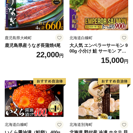
鹿児島県大崎町
北海道白糠町
鹿児島県産うなぎ長蒲焼4尾
大人気 エンペラーサーモン 9
00g 小分け 鮭 サーモン アト
22,000
円
ランティックサーモン 水産
15,000
円
庁長官賞 受賞 さけ シャケ し
ゃけ sake カルパッチョ ソテ
ー レアステーキ 人気 高級 大
満足 美味しい 贈答 生食用 刺
身 お刺身 刺し身 魚介類 海鮮
冷凍 厚切り 薄切り ふるさと
納税 ふるさとチョイス チョ
イス 北海道 白糠町
北海道白糠町
北海道別海町
いくら醤油漬（鮭卵） 400g
北海道 野付産 冷凍 ホタテ 貝