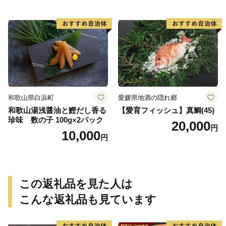
い さば 赤魚 縞ホッケ ジョイ
フーズ 魚貝類 お取り寄せ お
取り寄せグルメ 魚醤 ナンプ
ラー 愛知県 小牧市 冷凍 送料
無料
和歌山県白浜町
愛媛県地酒の隠れ郷
和歌山湯浅醤油と鰹だし香る
【愛育フィッシュ】真鯛(45)
珍味 数の子 100g×2パック
20,000
円
10,000
円
この返礼品を見た人は
こんな返礼品も見ています