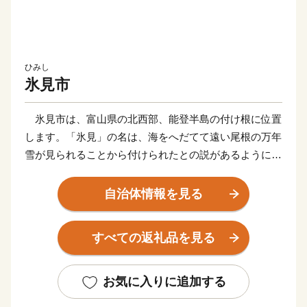
ひみし
氷見市
氷見市は、富山県の北西部、能登半島の付け根に位置
します。「氷見」の名は、海をへだてて遠い尾根の万年
雪が見られることから付けられたとの説があるように、
富山湾越しの美しい立山連峰の景色でご存知の方も多く
いらっしゃると思います。2016年に開業した北陸新幹
自治体情報を見る
線「新高岡駅」から、城端駅・氷見線に乗り継いで終着
駅「氷見駅｣へ至る海岸線沿いの車窓からの眺めは、鉄
すべての返礼品を見る
道ファンならずとも一度はご覧いただきたい風景です。
富山湾は「天然の生け簀」と称されるほど多種多様な
魚介類が一年を通じて水揚げされます。また、氷見が発
お気に入りに追加する
祥の地である越中式定置網漁は、豊富な魚介類を「採り