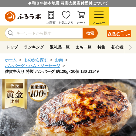
令和８年熊本地震 災害支援寄付受付について
上限額
お気に入り
カート
メニュー
検索
トップ
ランキング
返礼品一覧
まち一覧
特集
初心者ガイド
ホーム
ものから探す
お肉
ハンバーグ・ハム・ソーセージ
佐賀牛入り 特製 ハンバーグ 約120g×20個 180-J1349