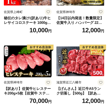
佐賀県上峰町
佐賀県神埼市
秘伝のタレ漬け!(訳あり)牛ヒ
【14日以内発送！数量限定】
レサイコロステーキ 1000g
佐賀牛入り ハンバーグ 22個
【B-1098-AS】
2.6kg(120g×22個)【佐賀牛
10,000
12,000
円
円
黒毛和牛 ブランド牛 九州 ハ
ンバーグ 牛肉 豚肉 国産 お弁
当 おかず 惣菜 おすすめ 人
気】(H083106)
佐賀県神埼市
滋賀県近江八幡市
【訳あり】佐賀牛ヒレステー
【げんさん】近江牛A5ラン
キ200g×5枚【佐賀牛 ステー
ク切落し【500g】【訳あり】
キ ブランド肉 ヒレ肉 フィレ
【DG12W】
70,000
12,000
円
円
肉 ジューシー ヘルシー】(H0
65175)