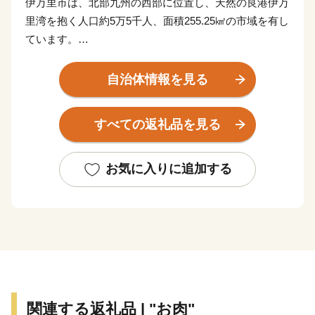
伊万里市は、北部九州の西部に位置し、天然の良港伊万
里湾を抱く人口約5万5千人、面積255.25㎢の市域を有し
ています。
古伊万里や石炭の積出港として栄え、「古伊万里文化」
自治体情報を見る
の香りが漂う焼き物などを市内の随所で見ることができ
る風光明媚なまちです。
すべての返礼品を見る
全国的に評判の高い伊万里牛は、肉質はきめ細かで柔ら
かく、とろけるほどの美味しさです。由緒ある枝肉共励
お気に入りに追加する
会で多くの賞に輝くなど、伊万里を代表する特産物で
す。
大川内山は、伊万里焼の窯元が軒を連ねており、楽しみ
ながら散策ができます。「秘窯の里」にふさわしい山水
画のような風景と窯場の煙突が印象的です。
関連する返礼品 | "お肉"