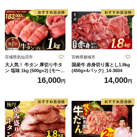
宮城県気仙沼市
宮崎県都城市
大人気！ 牛タン 厚切り牛タ
国産牛 赤身切り落とし1.8kg
ン 塩味 1kg (500g×2) [モ〜ラ
(450g×4パック)_14-3604
ンド 宮城県 気仙沼市 205646
16,000
14,000
円
円
60] 肉 牛肉 精肉 牛たん 牛タ
ン塩 牛たん塩 冷凍 焼肉 BB
Q アウトドア バーベキュー
厚切り タン