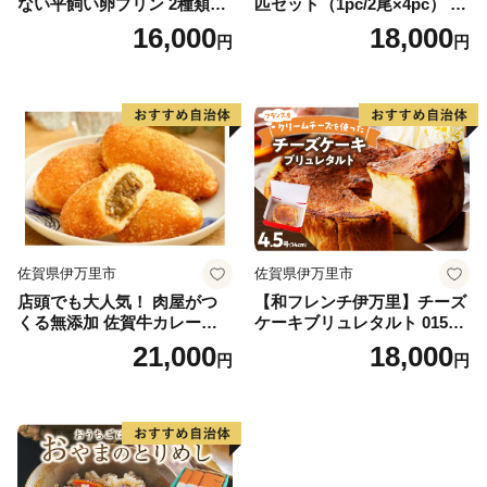
ない平飼い卵プリン 2種類セ
匹セット（1pc/2尾×4pc） 01
ット計6個 129-F289
0-C167
16,000
18,000
円
円
佐賀県伊万里市
佐賀県伊万里市
店頭でも大人気！ 肉屋がつ
【和フレンチ伊万里】チーズ
くる無添加 佐賀牛カレーパ
ケーキブリュレタルト 015-F
ン 10個 数量限定 155-J696
205
21,000
18,000
円
円