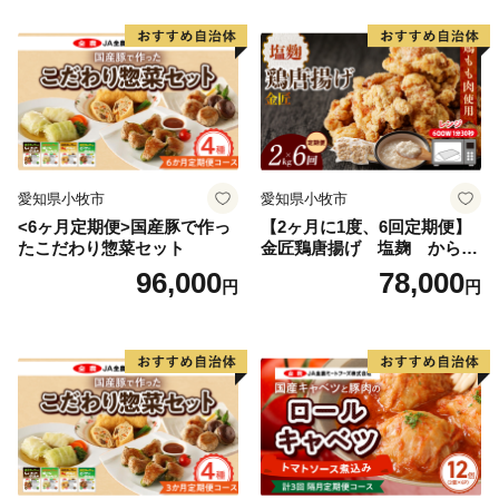
愛知県小牧市
愛知県小牧市
<6ヶ月定期便>国産豚で作っ
【2ヶ月に1度、6回定期便】
たこだわり惣菜セット
金匠鶏唐揚げ 塩麹 からあ
げ
96,000
78,000
円
円