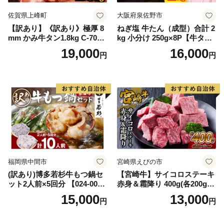
佐賀県上峰町
大阪府泉佐野市
【訳あり】《訳あり》極厚 8
ねぎ塩 牛たん（成型）合計 2
mm かみ牛タン1.8kg C-709-
kg 小分け 250g×8P【牛タン
AS
牛肉 焼肉用 薄切り 訳あり サ
19,000
16,000
円
円
イズ不揃い】
福岡県中間市
宮崎県えびの市
(訳あり)博多若杉牛もつ鍋セ
【宮崎牛】サイコロステーキ
ット2人前×5回分 【024-002
赤身＆霜降り 400g(各200g×
7】
１P 計2P) 真空パック 冷凍
15,000
13,000
円
円