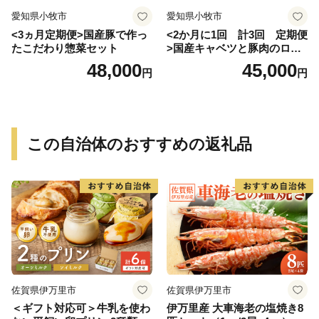
愛知県小牧市
愛知県小牧市
<3ヵ月定期便>国産豚で作っ
<2か月に1回 計3回 定期便
たこだわり惣菜セット
>国産キャベツと豚肉のロー
ルキャベツ（6P入り）
48,000
45,000
円
円
この自治体のおすすめの返礼品
佐賀県伊万里市
佐賀県伊万里市
＜ギフト対応可＞牛乳を使わ
伊万里産 大車海老の塩焼き8