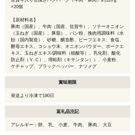
×20個
【原材料名】
豚肉（国産）、牛肉（国産、佐賀牛）、ソテーオニオン
（玉ねぎ（国産）、豚脂）、パン粉、挽肉用調味料（水
飴（国内製造）、砂糖、醸造酢、ビーフエキス、食塩、
酵母エキス、コショウ末、オニオンパウダー、ポークエ
キス、玉ねぎエキス/調味料（核酸等）、乳化剤、酸化
防止剤（Ｖ.Ｃ）、増粘剤（キサンタン））、小麦粉、
ケチャップ、ブラックペッパー、ナツメグ
賞味期限
発送より冷凍で180日
返礼品注記
アレルギー：卵、 乳、 小麦、 牛肉、 豚肉、 大豆