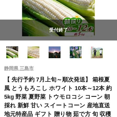
受付終了
静岡県 三島市
【 先行予約 7月上旬～順次発送】 箱根夏
風 とうもろこし ホワイト 10本～12本 約
5kg 野菜 夏野菜 トウモロコシ コーン 朝
採れ 新鮮 甘い スイートコーン 産地直送
地元特産品 ギフト 贈り物 茹で方 旬 収穫