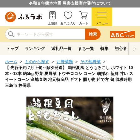
令和８年熊本地震 災害支援寄付受付について
上限額
お気に入り
カート
メニュー
検索
トップ
ランキング
返礼品一覧
まち一覧
特集
初心者ガイド
ホーム
ものから探す
お野菜類
その他野菜
【 先行予約 7月上旬～順次発送】 箱根夏風 とうもろこし ホワイト 10
本～12本 約5kg 野菜 夏野菜 トウモロコシ コーン 朝採れ 新鮮 甘い ス
イートコーン 産地直送 地元特産品 ギフト 贈り物 茹で方 旬 収穫時期
三島市 静岡県