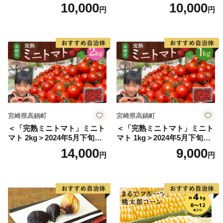
たけ 生シイタケ 生椎茸 安心
10,000
10,000
円
円
安全 国産 採れたて 新鮮 きの
こ 野菜]
宮崎県高鍋町
宮崎県高鍋町
＜「完熟ミニトマト」ミニト
＜「完熟ミニトマト」ミニト
マト 2kg＞2024年5月下旬迄
マト 1kg＞2024年5月下旬迄
に順次出荷 野菜ソムリエサ
に順次出荷 野菜ソムリエサ
14,000
9,000
円
円
ミット アルル・リリカ共に
ミット アルル・リリカ共に
銀賞受賞！！(2023年11月開
銀賞受賞！！(2023年11月開
催)1回食べてみらんね？宮崎
催)1回食べてみらんね？宮崎
県 高鍋町産 産地直送 有機肥
県 高鍋町産 産地直送 有機肥
料使用 高糖度 西森農園
料使用 高糖度 西森農園