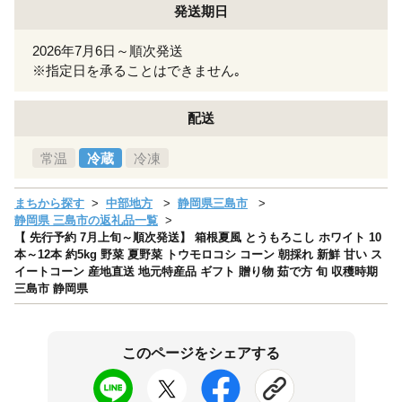
発送期日
2026年7月6日～順次発送
※指定日を承ることはできません｡
配送
常温
冷蔵
冷凍
まちから探す
中部地方
静岡県三島市
静岡県 三島市の返礼品一覧
【 先行予約 7月上旬～順次発送】 箱根夏風 とうもろこし ホワイト 10
本～12本 約5kg 野菜 夏野菜 トウモロコシ コーン 朝採れ 新鮮 甘い ス
イートコーン 産地直送 地元特産品 ギフト 贈り物 茹で方 旬 収穫時期
三島市 静岡県
このページをシェアする