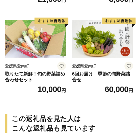
円
円
kg サイズ混合 サツマイモ 焼
芋 やきいも スイートポテト
き芋 干し芋 丸干し 冷凍焼き
おやつ 高糖度 料理 国産 愛媛
芋 冷やし焼き芋 やきいも 蜜
県 愛南町 青果市場
芋 ほしいも スイートポテト
いも天 サイズミックス 甘い
ねっとり 生芋 新芋 あんのう
いも 甘藷 べにはるか スイー
ツ 国産 糖度 産地直送 農家直
送 数量限定 21000円 愛媛 愛
南 ミッチーのおみかん畑
愛媛県愛南町
愛媛県愛南町
取りたて新鮮！旬の野菜詰め
6回お届け 季節の旬野菜詰
合わせセット
合せ
10,000
60,000
円
円
この返礼品を見た人は
こんな返礼品も見ています