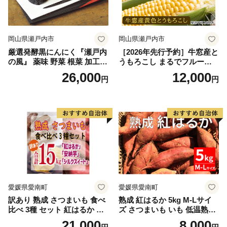
岡山県瀬戸内市
岡山県瀬戸内市
厳選発酵黒にんにく『瀬戸内
［2026年先行予約］牛窓産と
の風』 薬味 野菜 根菜 加工食
うもろこし まるでフルー
品
ツ！最高糖度25度超え 生で
26,000
12,000
円
円
甘い、茹でて美味い！ 黄色
とうもろこし 「桃太郎コー
ン」約4kg（8〜12本入り）
野菜
愛媛県愛南町
愛媛県愛南町
訳あり 熟成 さつまいも 食べ
熟成 紅はるか 5kg M-Lサイ
比べ 3種 セット 紅はるか 安
ズ さつまいも いも 低温熟成
納芋 シルクスイート 合計 15
完全熟成収穫 甘い 糖度 焼き
21,000
8,000