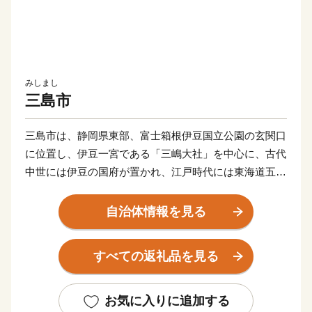
みしまし
三島市
三島市は、静岡県東部、富士箱根伊豆国立公園の玄関口
に位置し、伊豆一宮である「三嶋大社」を中心に、古代
中世には伊豆の国府が置かれ、江戸時代には東海道五十
三次の一つ「三島宿」として賑わった、長い歴史のある
まちです。
自治体情報を見る
現在では、東海道新幹線と東海道本線、伊豆箱根鉄道の
乗り入れる三島駅や駿河湾環状道路など、交通アクセス
すべての返礼品を見る
は抜群で、地域住民にとっては首都圏への通勤・通学が
可能であり（ひかり号で品川まで37分！）、市外からは
伊豆や箱根など観光地への玄関口として、静岡県東部の
お気に入りに追加する