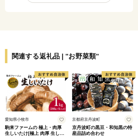
重要な役割を担っています。
市内各所から湧き出す富士山の伏流水が、美しいせせら
ぎを生み出し、豊かな緑と自然環境に恵まれた“水の
都”でもあります。伏流水を利用したかんがい用水路
源兵衛川は「世界かんがい遺産」（2016）「世界水遺
産」（2018）に認定・登録されています。
富士山の伏流水で曝されたうなぎは、特有の生臭さや泥
関連する返礼品 | "お野菜類"
臭さを消し、蛋白質を減らすことなく、余分な脂肪分だ
けを燃焼させるため、大変おいしいと言われています。
箱根の西側、標高50m以上の山の斜面に広がる畑では、
古くから三島大根、三島甘藷、三島人参など、高品質の
露地野菜を栽培しています。なかでも三島馬鈴薯は、平
成28年10月、全国で18番目に国の地理的表示保護制度
(GI)に登録されるなど、高い評価を受けています。「三
島馬鈴薯」を原料とする「みしまコロッケ」も、ご当地
愛知県小牧市
京都府京丹波町
名物です。
駒来ファームの 極上・肉厚
京丹波町の黒豆・和知黒の特
生しいたけ[極上 肉厚 生しい
産品詰め合わせ