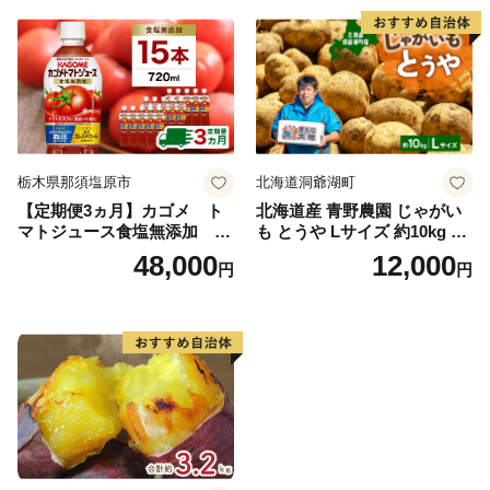
栃木県那須塩原市
北海道洞爺湖町
【定期便3ヵ月】カゴメ ト
北海道産 青野農園 じゃがい
マトジュース食塩無添加 72
も とうや Lサイズ 約10kg 20
0ml PET×15本 1ケース 毎月
26年10月初旬～12月下旬頃お
48,000
12,000
円
円
届く 3ヵ月 3回コース ns001-
届け 先行予約 北海道 ジャガ
005 【 KAGOME 野菜ジュー
イモ トウヤ 馬鈴薯 ポテト 芋
ス 】
いも イモ 黄色 旬 野菜 農作
物 産地直送 お取り寄せ 国産