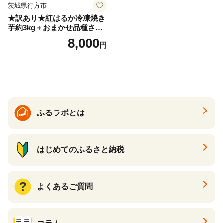
茨城県行方市
★訳あり★紅はるか冷凍焼き
芋約3kg＋おまかせ品種さつ
まいも 合計約3.2kg｜さつ
8,000
円
まいも サツマイモ さつま芋
焼き芋 やきいも 冷凍 冷凍焼
き芋 訳あり 訳アリ 紅はるか
茨城県 行方市(EY-25)
ふるラボとは
はじめてのふるさと納税
よくあるご質問