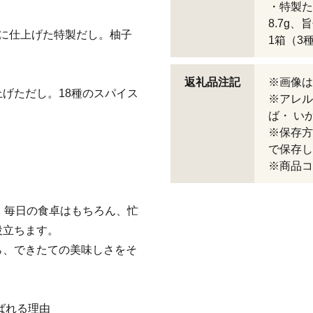
・特製た
8.7g、
に仕上げた特製だし。柚子
1箱（3種
返礼品注記
※画像は
げただし。18種のスパイス
※アレル
ば・ い
※保存方
で保存し
※商品コー
。
、毎日の食卓はもちろん、忙
役立ちます。
ら、できたての美味しさをそ
ばれる理由