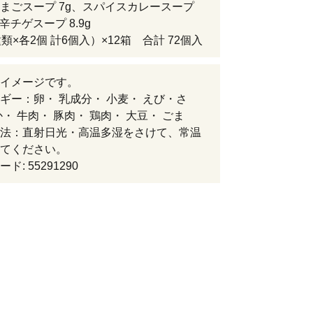
まごスープ 7g、スパイスカレースープ
旨辛チゲスープ 8.9g
類×各2個 計6個入）×12箱 合計 72個入
イメージです。
ギー：卵・ 乳成分・ 小麦・ えび・さ
か・ 牛肉・ 豚肉・ 鶏肉・ 大豆・ ごま
法：直射日光・高温多湿をさけて、常温
てください。
ド: 55291290