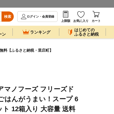
検索
ログイン・会員登録
上限額
お気に入り
カート
はじめての
ランキング
ーン
ふるさと納税
送料無料【ふるさと納税・里庄町】
 アマノフーズ フリーズド
 ごはんがうまい！スープ 6
ト 12箱入り 大容量 送料