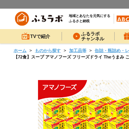
地域とあなたを元気にする
ふるさと納税
ふるラボ
TVで紹介
チャンネル
ホーム
ものから探す
加工品等
缶詰・瓶詰め・
【72食】スープ アマノフーズ フリーズドライ Theうまみ