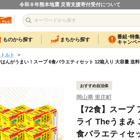
令和８年熊本地震 災害支援寄付受付について
番組･特集
ものから探す
まちから探す
キャンペ
レトルト
 ごはんがうまい！スープ 6食バラエティセット 12箱入り 大容量 
おすすめ自治体
岡山県 里庄町
【72食】スープ
ライ Theうまみ
食バラエティセッ