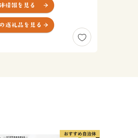
と豊かな自然に恵まれ、四季折々に町を
を和ませています。
積極的に取り組み、町内には図書館や文
有数の施設が整っています。
できる魅力あるまちづくりを続け、人口
、１０，０００人台をキープしていま
み育てやすい環境」、「身近できめ細か
重ねても健康で快適に暮らせる」など子
代の住みやすさがそろっています。