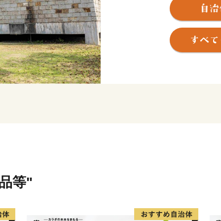
瀬戸内海特有の温暖な気候
彩る花々が、訪れる人の心
中でも教育、文化の振興に
化ホールといった県下でも
コンパクトな町だからこそ
は過去３０年以上に渡って
す。
里庄町には、「子どもを産
な行政サービス」、「年を
どもからお年寄りまで各世
品等"