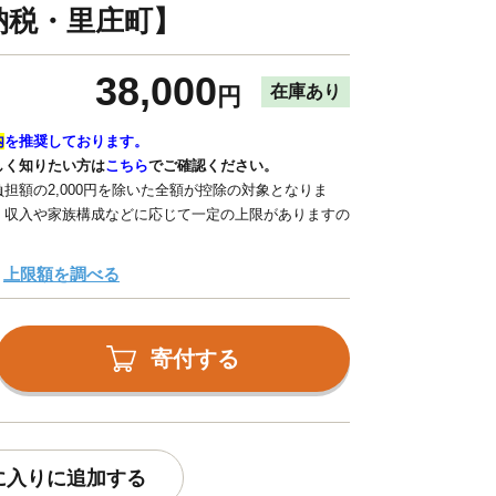
納税・里庄町】
38,000
在庫あり
円
内
を推奨しております。
しく知りたい方は
こちら
でご確認ください。
担額の2,000円を除いた全額が控除の対象となりま
、収入や家族構成などに応じて一定の上限がありますの
上限額を調べる
寄付する
に入りに追加する