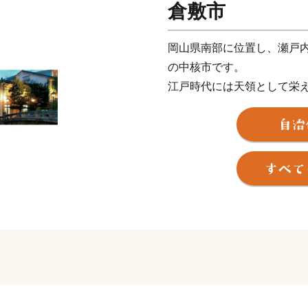
倉敷市
岡山県南部に位置し、瀬戸内
の中核市です。
江戸時代には天領として栄
本初の私立西洋近代美術館
気を集めています。
また、温暖な気候と高梁川
カット、国産ジーンズ発祥
性を活かした特産品が数多
る魅力的なまちです。
ふるさと納税のお礼の品と
を通じて、倉敷市に少しで
です。