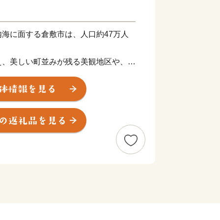
海に面する倉敷市は、人口約47万人
え、美しい町並みが残る美観地区や、日
である大原美術館などが観光地として人
の豊かな水を利用して栽培した桃やマス
の地である児島のデニムなど、各地の個
くあり、伝統と産業を楽しむことのでき
してご用意させていただいている返礼品
も興味・関心を持っていただければ幸い