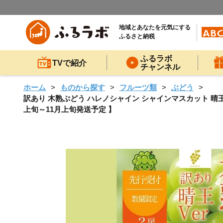
地域とあなたを元気にする
ふるさと納税
ふるラボ
TVで紹介
チャンネル
ホーム
ものから探す
フルーツ類
ぶどう
訳あり 木熟ぶどう ハレノシャイン シャインマスカット 晴王 2房
上旬～11月上旬発送予定 】