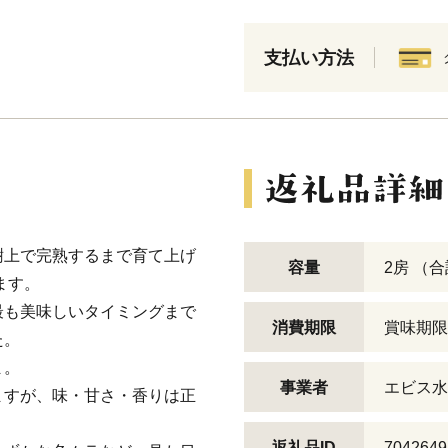
支払い方法
樹上で完熟するまで育て上げ
容量
2房 （合
ます。
最も美味しいタイミングまで
消費期限
賞味期限
た。
ま。
事業者
エビス水
ますが、味・甘さ・香りは正
返礼品ID
7042649