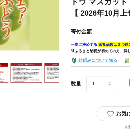
ドウ マスカット 
【 2026年10
寄付金額
一度に決済する
返礼品数は３つ以
🔰ふるさと納税が初めての方、詳
仕組みについて知る
数量
お気
お