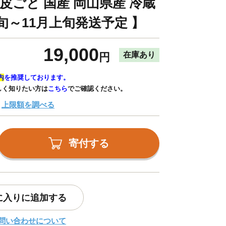
皮ごと 国産 岡山県産 冷蔵
月上旬～11月上旬発送予定 】
19,000
在庫あり
円
内
を推奨しております。
しく知りたい方は
こちら
でご確認ください。
上限額を調べる
寄付する
に入りに追加する
問い合わせについて