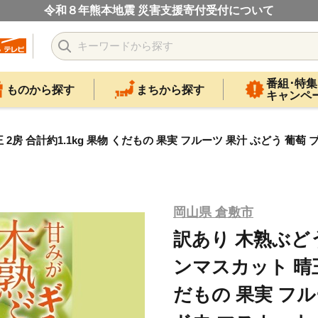
令和８年熊本地震 災害支援寄付受付について
番組･特集
ものから探す
まちから探す
キャンペ
 合計約1.1kg 果物 くだもの 果実 フルーツ 果汁 ぶどう 葡萄 ブド
岡山県 倉敷市
訳あり 木熟ぶど
ンマスカット 晴王 
だもの 果実 フル