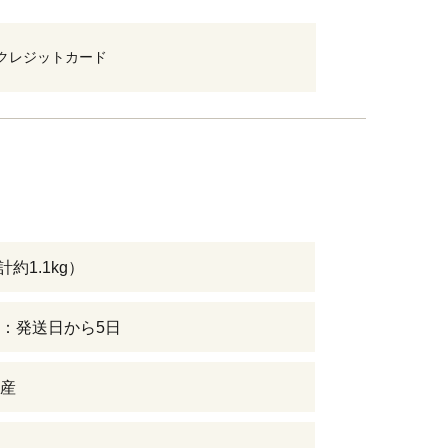
クレジットカード
計約1.1kg）
：発送日から5日
産