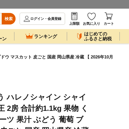
検索
ログイン・会員登録
上限額
お気に入り
カート
はじめての
ランキング
ーン
ふるさと納税
ウ マスカット 皮ごと 国産 岡山県産 冷蔵 【 2026年10月
う ハレノシャイン シャイ
2房 合計約1.1kg 果物 く
ーツ 果汁 ぶどう 葡萄 ブ