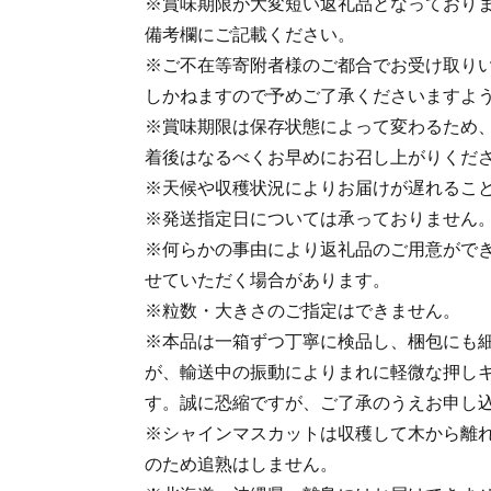
※賞味期限が大変短い返礼品となっており
備考欄にご記載ください。
※ご不在等寄附者様のご都合でお受け取り
しかねますので予めご了承くださいますよ
※賞味期限は保存状態によって変わるため
着後はなるべくお早めにお召し上がりくだ
※天候や収穫状況によりお届けが遅れるこ
※発送指定日については承っておりません
※何らかの事由により返礼品のご用意がで
せていただく場合があります。
※粒数・大きさのご指定はできません。
※本品は一箱ずつ丁寧に検品し、梱包にも
が、輸送中の振動によりまれに軽微な押し
す。誠に恐縮ですが、ご了承のうえお申し
※シャインマスカットは収穫して木から離
のため追熟はしません。